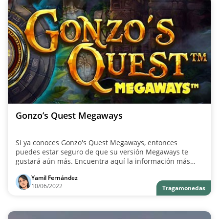
Gonzo’s Quest Megaways
Si ya conoces Gonzo's Quest Megaways, entonces
puedes estar seguro de que su versión Megaways te
gustará aún más. Encuentra aquí la información más
completa sobre una de las mejores tragamonedas en el
Yamil Fernández
mundo del casino.
10/06/2022
Tragamonedas