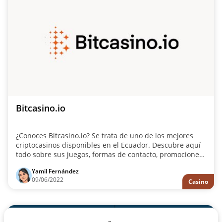
Bitcasino.io
¿Conoces Bitcasino.io? Se trata de uno de los mejores
criptocasinos disponibles en el Ecuador. Descubre aquí
todo sobre sus juegos, formas de contacto, promociones
y más. ¡No te pierdas nuestra reseña de Bitcasino.io!
Yamil Fernández
09/06/2022
Casino