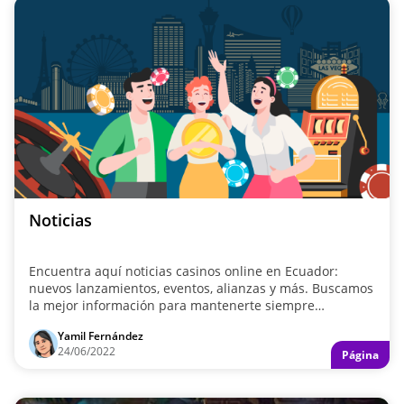
Noticias
Encuentra aquí noticias casinos online en Ecuador:
nuevos lanzamientos, eventos, alianzas y más. Buscamos
la mejor información para mantenerte siempre
actualizado con las últimas novedades de la industria.
Yamil Fernández
24/06/2022
Página