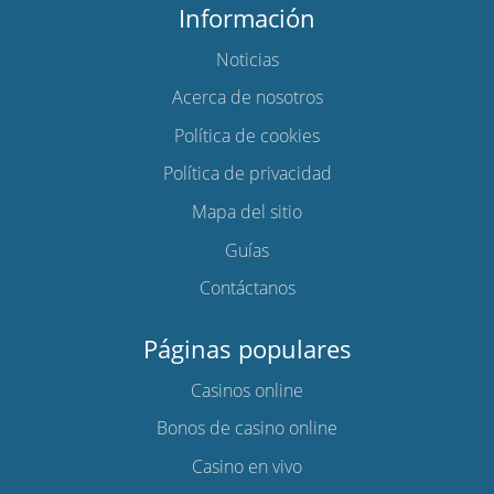
Información
Noticias
Acerca de nosotros
Política de cookies
Política de privacidad
Mapa del sitio
Guías
Contáctanos
Páginas populares
Casinos online
Bonos de casino online
Casino en vivo