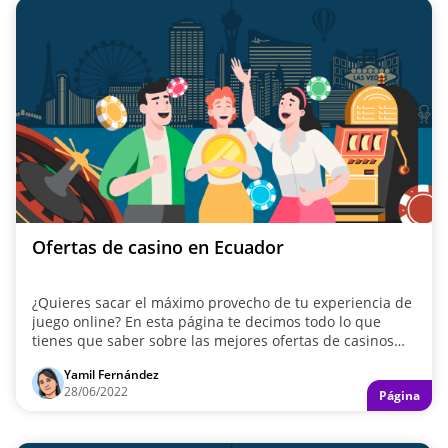
Ofertas de casino en Ecuador
¿Quieres sacar el máximo provecho de tu experiencia de
juego online? En esta página te decimos todo lo que
tienes que saber sobre las mejores ofertas de casinos
online en Ecuador, incluyendo bonos, tiradas gratis y
Yamil Fernández
más. ¡No te la pierdas!
28/06/2022
Página