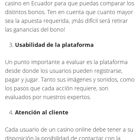
casino en Ecuador para que puedas comparar los
distintos bonos. Ten en cuenta que cuanto mayor
sea la apuesta requerida, ¡más difícil será retirar
las ganancias del bono!
Usabilidad de la plataforma
Un punto importante a evaluar es la plataforma
desde donde los usuarios pueden registrarse,
pagar y jugar. Tanto sus imágenes y sonidos, como
los pasos que cada acción requiere, son
evaluados por nuestros expertos.
Atención al cliente
Cada usuario de un casino online debe tener a su
disposición la posibilidad de contactar con la