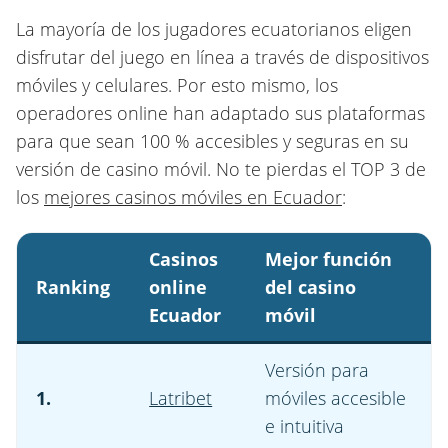
La mayoría de los jugadores ecuatorianos eligen
disfrutar del juego en línea a través de dispositivos
móviles y celulares. Por esto mismo, los
operadores online han adaptado sus plataformas
para que sean 100 % accesibles y seguras en su
versión de casino móvil. No te pierdas el TOP 3 de
los
mejores casinos móviles en Ecuador
:
Casinos
Mejor función
Ranking
online
del casino
Ecuador
móvil
Versión para
1.
Latribet
móviles accesible
e intuitiva