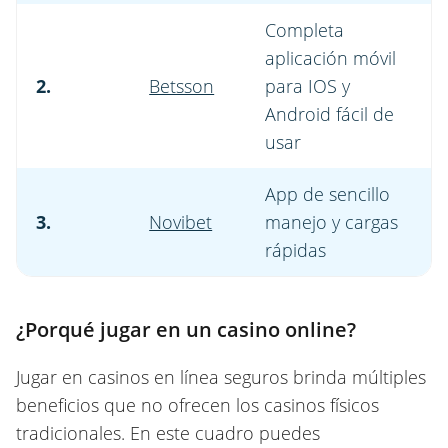
Completa
aplicación móvil
2.
Betsson
para IOS y
Android fácil de
usar
App de sencillo
3.
Novibet
manejo y cargas
rápidas
¿Porqué jugar en un casino online?
Jugar en casinos en línea seguros brinda múltiples
beneficios que no ofrecen los casinos físicos
tradicionales. En este cuadro puedes