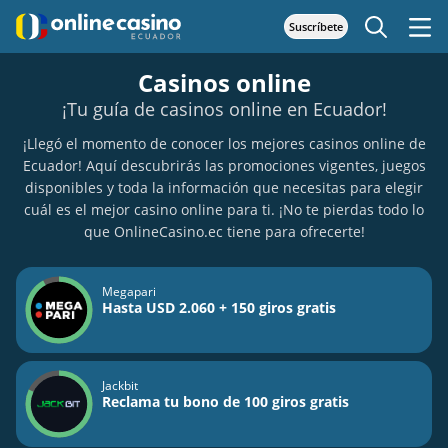
Suscríbete
Casinos online
¡Tu guía de casinos online en Ecuador!
¡Llegó el momento de conocer los mejores casinos online de
Ecuador! Aquí descubrirás las promociones vigentes, juegos
disponibles y toda la información que necesitas para elegir
cuál es el mejor casino online para ti. ¡No te pierdas todo lo
que OnlineCasino.ec tiene para ofrecerte!
Megapari
Hasta USD 2.060 + 150 giros gratis
Jackbit
Reclama tu bono de 100 giros gratis