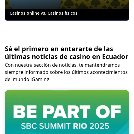
Casinos online vs. Casinos físicos
Sé el primero en enterarte de las
últimas noticias de casino en Ecuador
Con nuestra sección de noticias, te mantendremos
siempre informado sobre los últimos acontecimientos
del mundo iGaming.