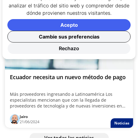
analizar el tráfico del sitio web y comprender desde
dónde provienen nuestros visitantes.
Acepto
Cambie sus preferencias
Rechazo
Ecuador necesita un nuevo método de pago
Más proveedores ingresando a Latinoamérica Los
especialistas mencionan que con la llegada de
proveedores de tecnología y de nuevas inversiones en
Latinoamérica, uno de los desafíos…
Jairo
21/06/2024
Noticias
Ver todas las noticias