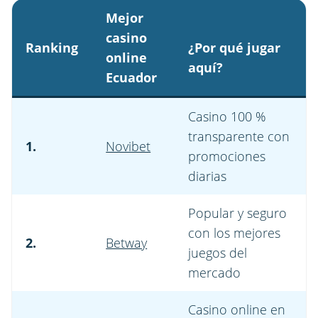
Mejor
casino
Ranking
¿Por qué jugar
online
aquí?
Ecuador
Casino 100 %
transparente con
1.
Novibet
promociones
diarias
Popular y seguro
con los mejores
2.
Betway
juegos del
mercado
Casino online en