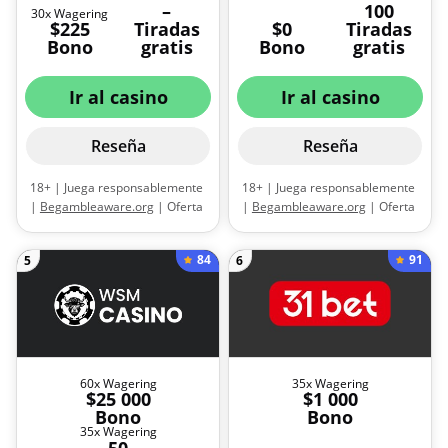
–
100
30x Wagering
$225
Tiradas
$0
Tiradas
Bono
gratis
Bono
gratis
Ir al casino
Ir al casino
Reseña
Reseña
18+ | Juega responsablemente
18+ | Juega responsablemente
|
Begambleaware.org
| Oferta
|
Begambleaware.org
| Oferta
de bienvenida exclusiva de
de bienvenida exclusiva de
Brazino777 para jugadores
Jackbit para jugadores nuevos
84
91
5
6
nuevos en Ecuador. Depósito
en Ecuador. Depósito mínimo:
mínimo: $5. Rollover: 30x. |
Se
50 USD. Sin requisitos de
aplican las normas y
apuesta. |
Se aplican las
condiciones
normas y condiciones
60x Wagering
35x Wagering
$25 000
$1 000
Bono
Bono
35x Wagering