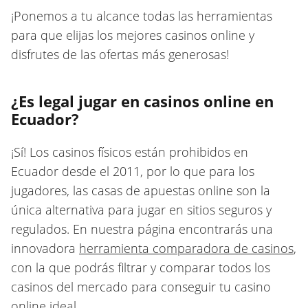
¡Ponemos a tu alcance todas las herramientas
para que elijas los mejores casinos online y
disfrutes de las ofertas más generosas!
¿Es legal jugar en casinos online en
Ecuador?
¡Sí! Los casinos físicos están prohibidos en
Ecuador desde el 2011, por lo que para los
jugadores, las casas de apuestas online son la
única alternativa para jugar en sitios seguros y
regulados. En nuestra página encontrarás una
innovadora
herramienta comparadora de casinos
,
con la que podrás filtrar y comparar todos los
casinos del mercado para conseguir tu casino
online ideal.