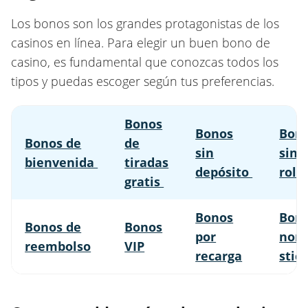
Los bonos son los grandes protagonistas de los
casinos en línea. Para elegir un buen bono de
casino, es fundamental que conozcas todos los
tipos y puedas escoger según tus preferencias.
Bonos
Bonos
Bon
Bonos de
de
sin
sin
bienvenida
tiradas
depósito
roll
gratis
Bonos
Bon
Bonos de
Bonos
por
non-
reembolso
VIP
recarga
stic