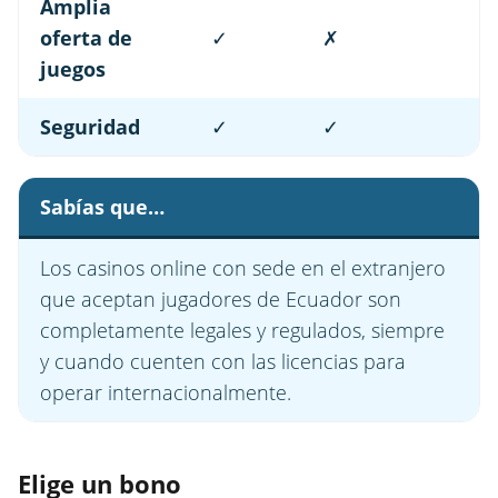
Amplia
oferta de
✓
✗
juegos
Seguridad
✓
✓
Sabías que…
Los casinos online con sede en el extranjero
que aceptan jugadores de Ecuador son
completamente legales y regulados, siempre
y cuando cuenten con las licencias para
operar internacionalmente.
Elige un bono