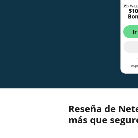
35x Wag
$10
Bo
Ir
resp
Bega
Ofer
exclusi
juga
Ecuador
10 USD. 
Reseña de Nete
válido 
reclam
más que segur
norma