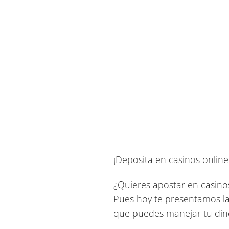
¡Deposita en
casinos online
¿Quieres apostar en casinos
Pues hoy te presentamos la
que puedes manejar tu dine