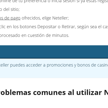
online de tu preferencia o inicia sesión si ya estás regis
 del sitio;
s de pago
ofrecidos, elige Neteller;
lic en los botones Depositar o Retirar, según sea el ca
á procesado en cuestión de minutos.
teller puedes acceder a promociones y bonos de casin
roblemas comunes al utilizar N