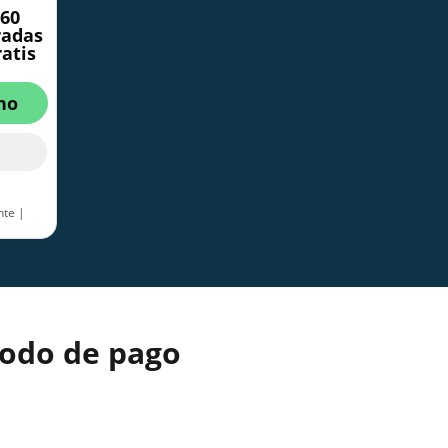
60
radas
ratis
ino
te |
org
|
enida
65 para
os en
 mínimo:
0x. Bono
todo de pago
desde su
can las
iones