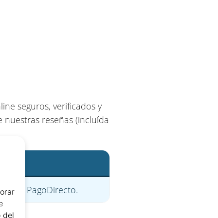
ine seguros, verificados y
e nuestras reseñas (incluída
ctivo y PagoDirecto.
orar
e
 del