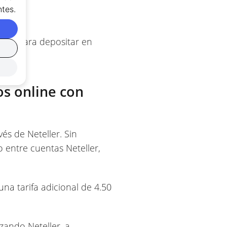
tes.
aber para depositar en
os online con
vés de Neteller. Sin
o entre cuentas Neteller,
una tarifa adicional de 4.50
zando Neteller, a