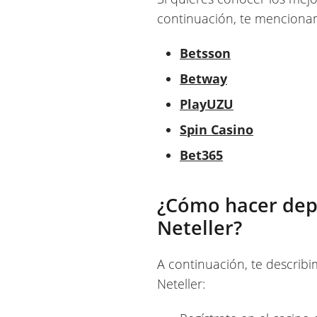
continuación, te menciona
Betsson
Betway
PlayUZU
Spin Casino
Bet365
¿Cómo hacer depó
Neteller?
A continuación, te describi
Neteller: