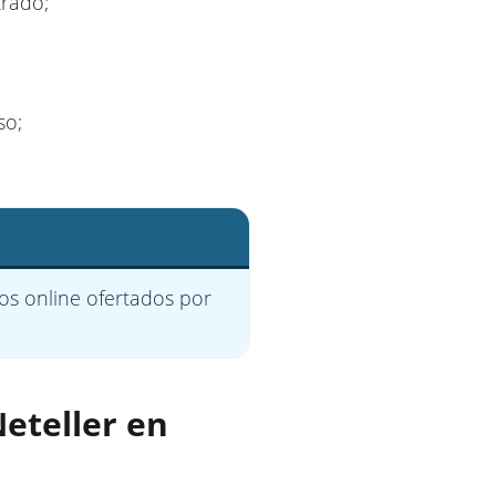
trado;
so;
os online ofertados por
eteller en