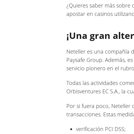
¿Quieres saber más sobre 
apostar en casinos utilizan
¡Una gran alte
Neteller es una compañía d
Paysafe Group. Además, es 
servicio pionero en el rubr
Todas las actividades comer
Orbisventures EC S.A., la c
Por si fuera poco, Neteller
transacciones. Estas medid
verificación PCI DSS;