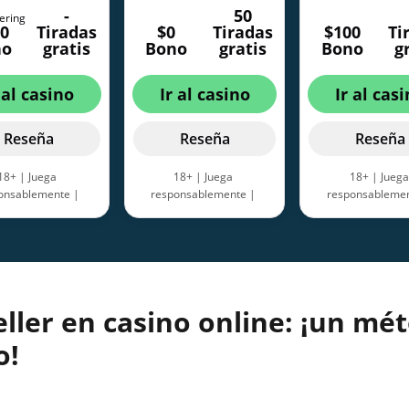
-
50
ering
0
Tiradas
$0
Tiradas
$100
Ti
no
gratis
Bono
gratis
Bono
g
 al casino
Ir al casino
Ir al cas
Reseña
Reseña
Reseña
18+ | Juega
18+ | Juega
18+ | Juega
onsablemente |
responsablemente |
responsablemen
mbleaware.org
|
Begambleaware.org
|
Begambleaware.
ta de bienvenida
Oferta de bienvenida
Oferta de bienv
va de Betsson para
exclusiva de PlayUZU para
exclusiva de Bet3
dores nuevos en
jugadores nuevos en
jugadores nuev
. Depósito mínimo:
Ecuador. Depósito mínimo:
Ecuador. Depósito
Rollover: 35x. Bono
10 USD. Sin requisitos de
10 USD. Rollover: 2
ller en casino online: ¡un mé
por 7 días desde su
apuesta. |
Se aplican las
válido por 30 días 
o. |
Se aplican las
normas y condiciones
reclamo. |
Se apli
o!
s y condiciones
normas y condic