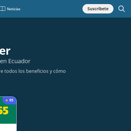
Suscríbete
Noticias
er
r en Ecuador
re todos los beneficios y cómo
95