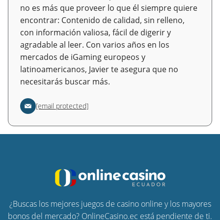
no es más que proveer lo que él siempre quiere
encontrar: Contenido de calidad, sin relleno,
con información valiosa, fácil de digerir y
agradable al leer. Con varios años en los
mercados de iGaming europeos y
latinoamericanos, Javier te asegura que no
necesitarás buscar más.
[email protected]
¿Buscas los mejores juegos de casino online y los mayores
bonos del mercado? OnlineCasino.ec está pendiente de ti.