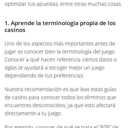
optimizar tus apuestas, entre otras muchas cosas.
1. Aprende la terminología propia de los
casinos
Uno de los aspectos más importantes antes de
jugar es conocer bien la terminología del juego.
Conocer a qué hacen referencia ciertos datos o
siglas te ayudará a escoger mejor un juego
dependiendo de tus preferencias.
Nuestra recomendación es que leas estas guías
de casino para conocer todos los términos que
encuentres desconocidos, ya que esto afectará
directamente a tu juego.
Por ejemplo, conocer de qué se trata el “RTP” de