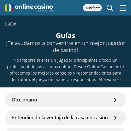
Suscríbete
Home
Guías
¡Te ayudamos a convertirte en un mejor jugador
de casino!
No importa si eres un jugador principiante o todo un
profesional de los casinos online. Desde OnlineCasino.ec te
ofrecemos los mejores consejos y recomendaciones para
disfrutar del juego de manera responsable. ¡Allá vamos!
Diccionario
Entendiendo la ventaja de la casa en casino