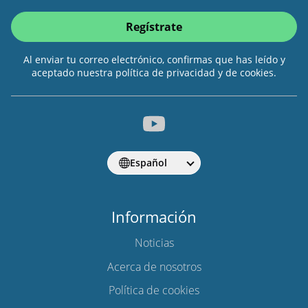
Regístrate
Al enviar tu correo electrónico, confirmas que has leído y
aceptado nuestra política de privacidad y de cookies.
Español
Información
Noticias
Acerca de nosotros
Política de cookies