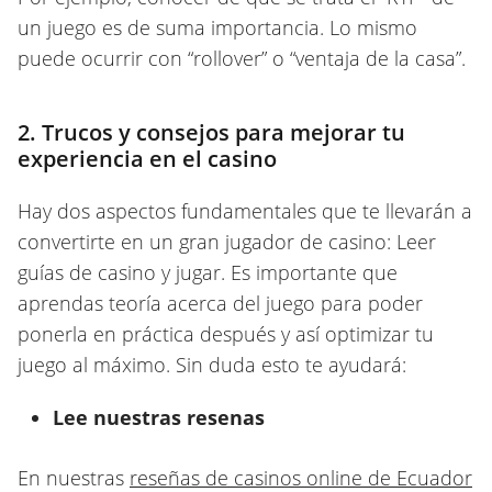
un juego es de suma importancia. Lo mismo
puede ocurrir con “rollover” o “ventaja de la casa”.
2. Trucos y consejos para mejorar tu
experiencia en el casino
Hay dos aspectos fundamentales que te llevarán a
convertirte en un gran jugador de casino: Leer
guías de casino y jugar. Es importante que
aprendas teoría acerca del juego para poder
ponerla en práctica después y así optimizar tu
juego al máximo. Sin duda esto te ayudará:
Lee nuestras resenas
En nuestras
reseñas de casinos online de Ecuador