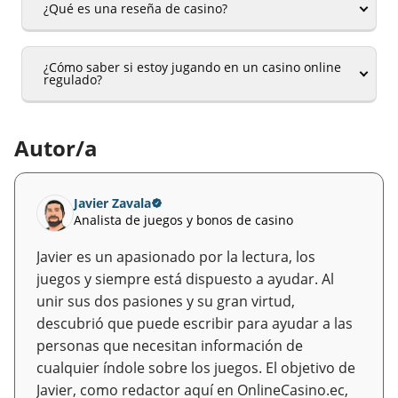
¿Qué es una reseña de casino?
¿Cómo saber si estoy jugando en un casino online
regulado?
Autor/a
Javier Zavala
Analista de juegos y bonos de casino
Javier es un apasionado por la lectura, los
juegos y siempre está dispuesto a ayudar. Al
unir sus dos pasiones y su gran virtud,
descubrió que puede escribir para ayudar a las
personas que necesitan información de
cualquier índole sobre los juegos. El objetivo de
Javier, como redactor aquí en OnlineCasino.ec,