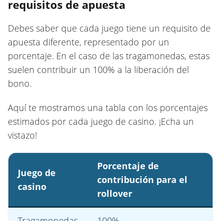
requisitos de apuesta
Debes saber que cada juego tiene un requisito de
apuesta diferente, representado por un
porcentaje. En el caso de las tragamonedas, estas
suelen contribuir un 100% a la liberación del
bono.
Aquí te mostramos una tabla con los porcentajes
estimados por cada juego de casino. ¡Echa un
vistazo!
Porcentaje de
Juego de
contribución para el
casino
rollover
Tragamonedas
100%