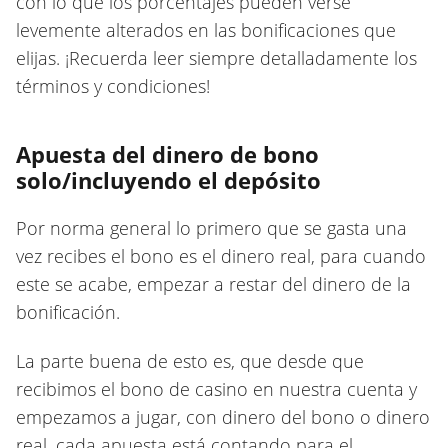
con lo que los porcentajes pueden verse
levemente alterados en las bonificaciones que
elijas. ¡Recuerda leer siempre detalladamente los
términos y condiciones!
Apuesta del dinero de bono
solo/incluyendo el depósito
Por norma general lo primero que se gasta una
vez recibes el bono es el dinero real, para cuando
este se acabe, empezar a restar del dinero de la
bonificación.
La parte buena de esto es, que desde que
recibimos el bono de casino en nuestra cuenta y
empezamos a jugar, con dinero del bono o dinero
real, cada apuesta está contando para el