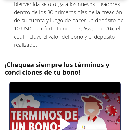
bienvenida se otorga a los nuevos jugadores
dentro de los 30 primeros días de la creación
de su cuenta y luego de hacer un depósito de
10 USD. La oferta tiene un
rollover
de 20x, el
cual incluye el valor del bono y el depósito
realizado.
¡Chequea siempre los términos y
condiciones de tu bono!