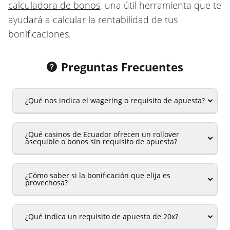
calculadora de bonos
, una útil herramienta que te
ayudará a calcular la rentabilidad de tus
bonificaciones.
Preguntas Frecuentes
¿Qué nos indica el wagering o requisito de apuesta?
¿Qué casinos de Ecuador ofrecen un rollover
asequible o bonos sin requisito de apuesta?
¿Cómo saber si la bonificación que elija es
provechosa?
¿Qué indica un requisito de apuesta de 20x?