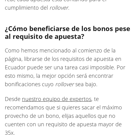
cumplimiento del
rollover
.
¿Cómo beneficiarse de los bonos pese
al requisito de apuesta?
Como hemos mencionado al comienzo de la
página, librarse de los requisitos de apuesta en
Ecuador puede ser una tarea casi imposible. Por
esto mismo, la mejor opción será encontrar
bonificaciones cuyo
rollover
sea bajo.
Desde
nuestro equipo de expertos
, te
recomendamos que si quieres sacar el máximo
provecho de un bono, elijas aquellos que no
cuenten con un requisito de apuesta mayor de
35x.