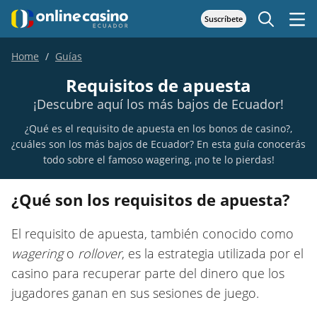
Suscríbete
Home
Guías
Requisitos de apuesta
¡Descubre aquí los más bajos de Ecuador!
¿Qué es el requisito de apuesta en los bonos de casino?,
¿cuáles son los más bajos de Ecuador? En esta guía conocerás
todo sobre el famoso wagering, ¡no te lo pierdas!
¿Qué son los requisitos de apuesta?
El requisito de apuesta, también conocido como
wagering
o
rollover
, es la estrategia utilizada por el
casino para recuperar parte del dinero que los
jugadores ganan en sus sesiones de juego.