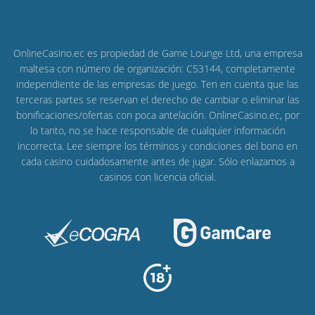
OnlineCasino.ec es propiedad de Game Lounge Ltd, una empresa
maltesa con número de organización: C53144, completamente
independiente de las empresas de juego. Ten en cuenta que las
terceras partes se reservan el derecho de cambiar o eliminar las
bonificaciones/ofertas con poca antelación. OnlineCasino.ec, por
lo tanto, no se hace responsable de cualquier información
incorrecta. Lee siempre los términos y condiciones del bono en
cada casino cuidadosamente antes de jugar. Sólo enlazamos a
casinos con licencia oficial.