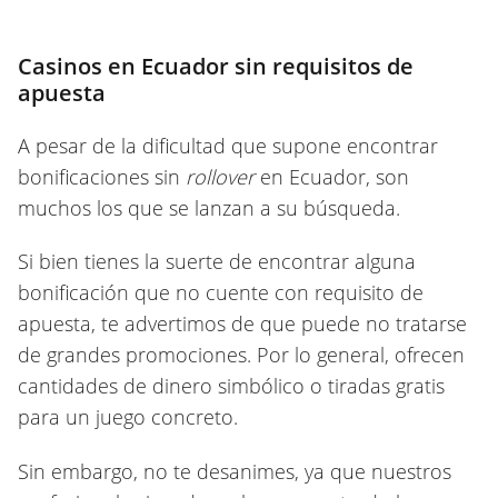
Casinos en Ecuador sin requisitos de
apuesta
A pesar de la dificultad que supone encontrar
bonificaciones sin
rollover
en Ecuador, son
muchos los que se lanzan a su búsqueda.
Si bien tienes la suerte de encontrar alguna
bonificación que no cuente con requisito de
apuesta, te advertimos de que puede no tratarse
de grandes promociones. Por lo general, ofrecen
cantidades de dinero simbólico o tiradas gratis
para un juego concreto.
Sin embargo, no te desanimes, ya que nuestros