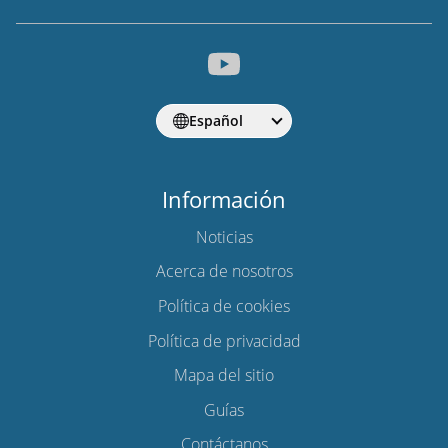
Español
Información
Noticias
Acerca de nosotros
Política de cookies
Política de privacidad
Mapa del sitio
Guías
Contáctanos