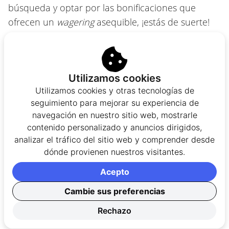
búsqueda y optar por las bonificaciones que
ofrecen un
wagering
asequible, ¡estás de suerte!
Aquí te traemos la bonificación de casino que
cuenta con el requisito de apuesta más
provechoso del territorio ecuatoriano.
Utilizamos cookies
Utilizamos cookies y otras tecnologías de
seguimiento para mejorar su experiencia de
navegación en nuestro sitio web, mostrarle
contenido personalizado y anuncios dirigidos,
analizar el tráfico del sitio web y comprender desde
dónde provienen nuestros visitantes.
Acepto
Imagen de Bet365
Cambie sus preferencias
Bono del 100% hasta 100$ para nuevos
Rechazo
jugadores de Bet365
: Esta promoción de