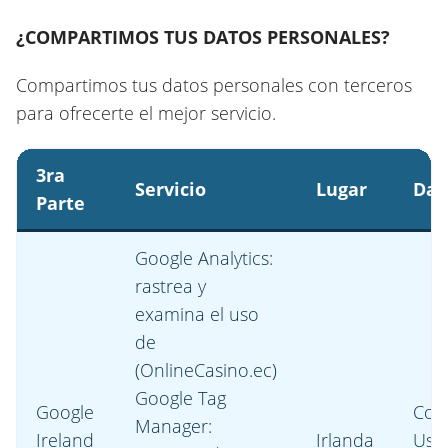
¿COMPARTIMOS TUS DATOS PERSONALES?
Compartimos tus datos personales con terceros
para ofrecerte el mejor servicio.
3ra
Servicio
Lugar
Dat
Parte
Google Analytics:
rastrea y
examina el uso
de
(OnlineCasino.ec)
Google Tag
Google
Cook
Manager:
Ireland
Irlanda
Uso