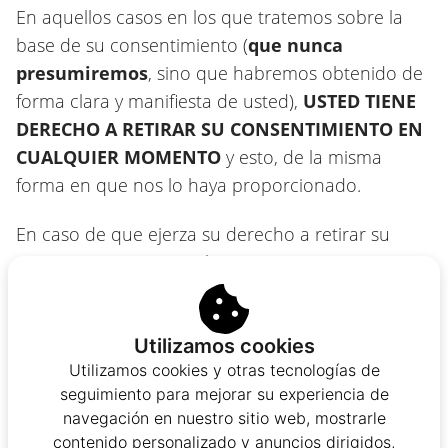
En aquellos casos en los que tratemos sobre la
base de su consentimiento (
que nunca
presumiremos
, sino que habremos obtenido de
forma clara y manifiesta de usted),
USTED TIENE
DERECHO A RETIRAR SU CONSENTIMIENTO EN
CUALQUIER MOMENTO
y esto, de la misma
forma en que nos lo haya proporcionado.
En caso de que ejerza su derecho a retirar su
consentimiento en cualquier momento
(escribiéndonos a la dirección física o de correo
electrónico indicada más abajo), determinaremos
Utilizamos cookies
si en ese momento existe una base legal
Utilizamos cookies y otras tecnologías de
alternativa para el tratamiento de sus Datos
seguimiento para mejorar su experiencia de
Personales (por ejemplo, sobre la base de una
navegación en nuestro sitio web, mostrarle
obligación legal a la que estemos sujetos) en la
contenido personalizado y anuncios dirigidos,