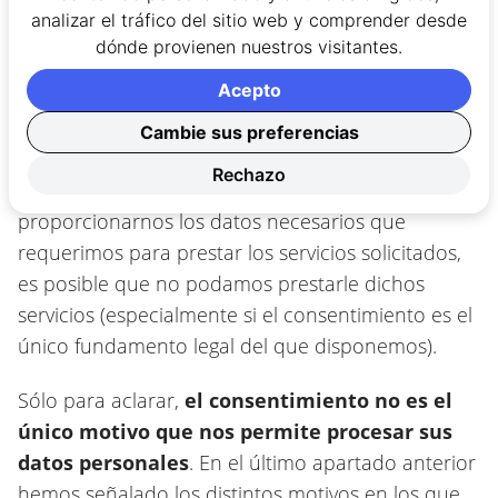
que estaríamos legalmente autorizados (o incluso
analizar el tráfico del sitio web y comprender desde
obligados) a tratar sus Datos Personales sin
dónde provienen nuestros visitantes.
necesidad de su consentimiento y, de ser así, se lo
Acepto
notificaremos.
Cambie sus preferencias
Cuando le pidamos dichos Datos Personales,
Rechazo
siempre podrá negarse, sin embargo, si se niega a
proporcionarnos los datos necesarios que
requerimos para prestar los servicios solicitados,
es posible que no podamos prestarle dichos
servicios (especialmente si el consentimiento es el
único fundamento legal del que disponemos).
Sólo para aclarar,
el consentimiento no es el
único motivo que nos permite procesar sus
datos personales
. En el último apartado anterior
hemos señalado los distintos motivos en los que