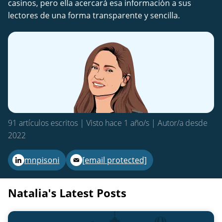
casinos, pero ella acercará esa información a sus
lectores de una forma transparente y sencilla.
91 artículos escritos | Visto hace 1 año/s | Autor/a desde
2022
mnpisoni
[email protected]
Natalia's Latest Posts