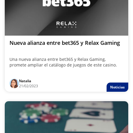
Nueva alianza entre bet365 y Relax Gaming
Una nueva alianza entre bet365 y Relax Gaming,
promete ampliar el catálogo de juegos de este casino.
Natalia
21/02/2023
Noticias