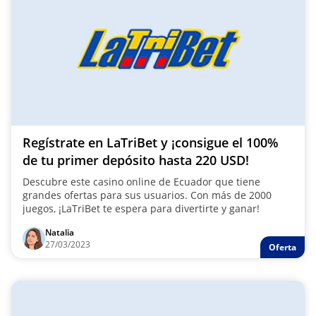
Regístrate en LaTriBet y ¡consigue el 100%
de tu primer depósito hasta 220 USD!
Descubre este casino online de Ecuador que tiene
grandes ofertas para sus usuarios. Con más de 2000
juegos, ¡LaTriBet te espera para divertirte y ganar!
Natalia
27/03/2023
Oferta