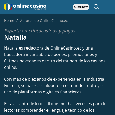
Suscríbete
Home
Autores de OnlineCasino.ec
Experta en criptocasinos y pagos
Natalia
Natalia es redactora de OnlineCasino.ec y una
buscadora incansable de bonos, promociones y
últimas novedades dentro del mundo de los casinos
online.
Con más de diez años de experiencia en la industria
FinTech, se ha especializado en el mundo cripto y el
uso de plataformas digitales financieras.
Está al tanto de lo difícil que muchas veces es para los
lectores comprender el lenguaje técnico de los