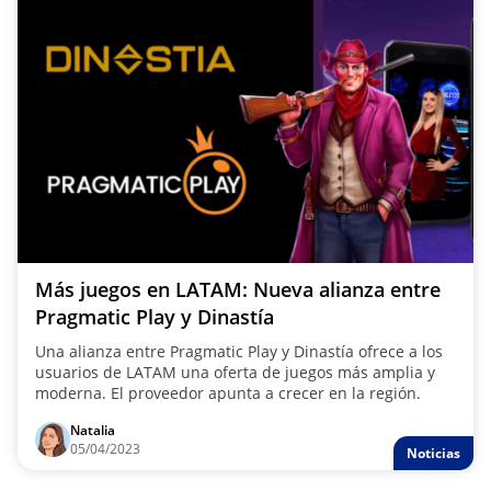
Más juegos en LATAM: Nueva alianza entre
Pragmatic Play y Dinastía
Una alianza entre Pragmatic Play y Dinastía ofrece a los
usuarios de LATAM una oferta de juegos más amplia y
moderna. El proveedor apunta a crecer en la región.
Natalia
05/04/2023
Noticias