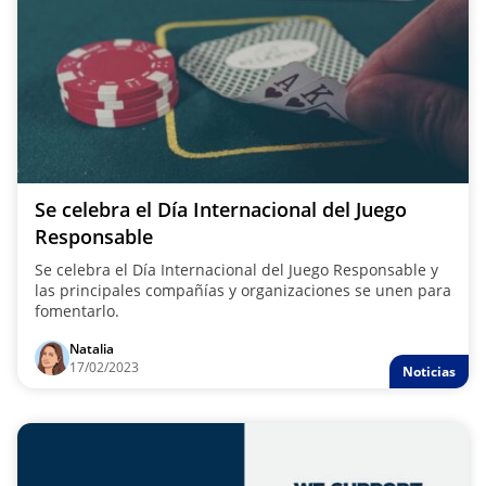
Se celebra el Día Internacional del Juego
Responsable
Se celebra el Día Internacional del Juego Responsable y
las principales compañías y organizaciones se unen para
fomentarlo.
Natalia
17/02/2023
Noticias