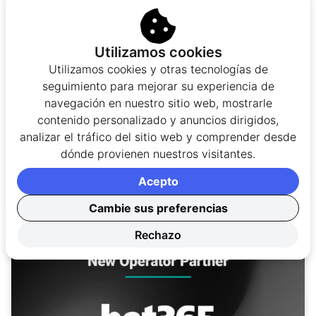
Utilizamos cookies
Utilizamos cookies y otras tecnologías de
seguimiento para mejorar su experiencia de
Pragmatic Play presentó su Trayecto de
navegación en nuestro sitio web, mostrarle
misiones 2023 en LATAM
contenido personalizado y anuncios dirigidos,
El proveedor programó una serie de desafíos para
analizar el tráfico del sitio web y comprender desde
América Latina. Cada desafío será presentado por el
dónde provienen nuestros visitantes.
personaje de Spaceman.
Acepto
Natalia
01/03/2023
Noticias
Cambie sus preferencias
Rechazo