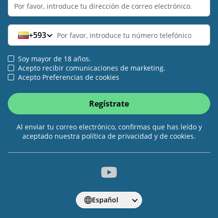
+593
Soy mayor de 18 años.
Acepto recibir comunicaciones de marketing.
Acepto Preferencias de cookies
Regístrate
Al enviar tu correo electrónico, confirmas que has leído y
aceptado nuestra política de privacidad y de cookies.
Español