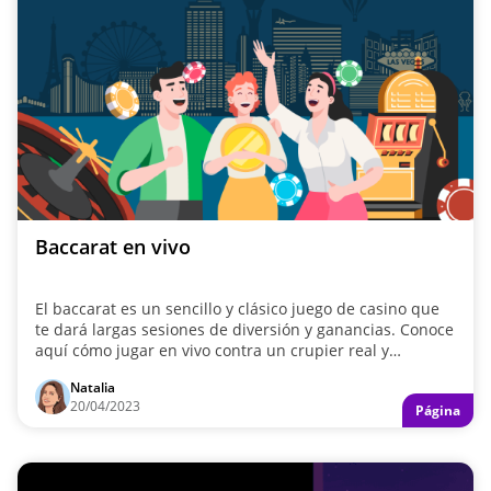
Baccarat en vivo
El baccarat es un sencillo y clásico juego de casino que
te dará largas sesiones de diversión y ganancias. Conoce
aquí cómo jugar en vivo contra un crupier real y
¡ganarle!
Natalia
20/04/2023
Página