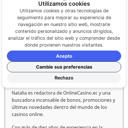
Utilizamos cookies
casas de apuestas
Utilizamos cookies y otras tecnologías de
Ecuador gana y tú también: Tragamonedas
seguimiento para mejorar su experiencia de
con dinero fácil
navegación en nuestro sitio web, mostrarle
contenido personalizado y anuncios dirigidos,
Gobierno ecuatoriano busca detener sitios de
analizar el tráfico del sitio web y comprender desde
apuestas no registrados
dónde provienen nuestros visitantes.
Autor/a
Acepto
Cambie sus preferencias
Natalia
Rechazo
Experta en criptocasinos y pagos
Natalia es redactora de OnlineCasino.ec y una
buscadora incansable de bonos, promociones y
últimas novedades dentro del mundo de los
casinos online.
Con más de diez años de experiencia en la