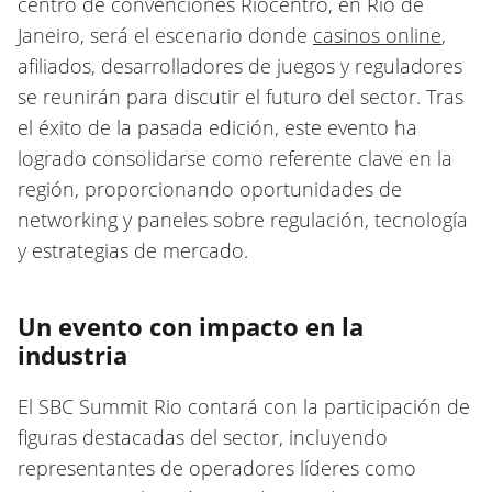
centro de convenciones Riocentro, en Río de
Janeiro, será el escenario donde
casinos online
,
afiliados, desarrolladores de juegos y reguladores
se reunirán para discutir el futuro del sector. Tras
el éxito de la pasada edición, este evento ha
logrado consolidarse como referente clave en la
región, proporcionando oportunidades de
networking y paneles sobre regulación, tecnología
y estrategias de mercado.
Un evento con impacto en la
industria
El SBC Summit Rio contará con la participación de
figuras destacadas del sector, incluyendo
representantes de operadores líderes como