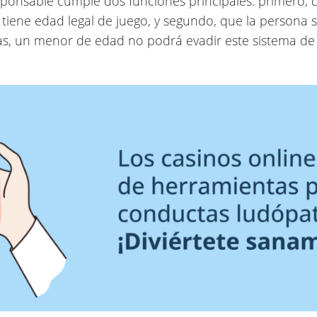
sponsable cumple dos funciones principales: primero, 
tiene edad legal de juego, y segundo, que la persona s
as, un menor de edad no podrá evadir este sistema de