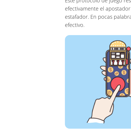
Este protocolo de juego re
efectivamente el apostador 
estafador. En pocas palabr
efectivo.