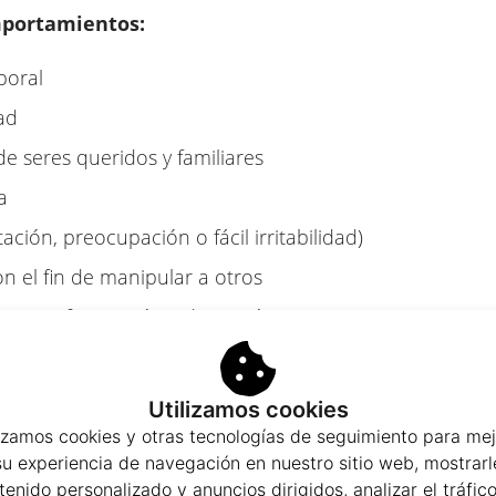
portamientos:
boral
ad
de seres queridos y familiares
a
ción, preocupación o fácil irritabilidad)
n el fin de manipular a otros
ranza, frustración y depresión
ego:
Utilizamos cookies
empo durante el día
lizamos cookies y otras tecnologías de seguimiento para mej
su experiencia de navegación en nuestro sitio web, mostrarl
 para realizar tareas simples
tenido personalizado y anuncios dirigidos, analizar el tráfico