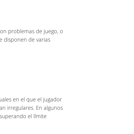
con problemas de juego, o
ne disponen de varias
ales en el que el jugador
an irregulares. En algunos
superando el límite