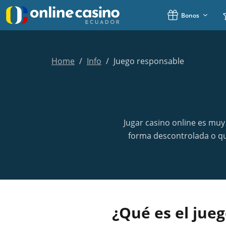
Bonos
Home
Info
Juego responsable
Jugar casino online es mu
forma descontrolada o que
¿Qué es el jue