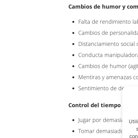
Cambios de humor y com
Falta de rendimiento la
Cambios de personalid
Distanciamiento social 
Conducta manipulador
Cambios de humor (agita
Mentiras y amenazas co
Sentimiento de desespe
Control del tiempo de ju
Jugar por demasiado ti
Uti
Tomar demasiado tiempo
con