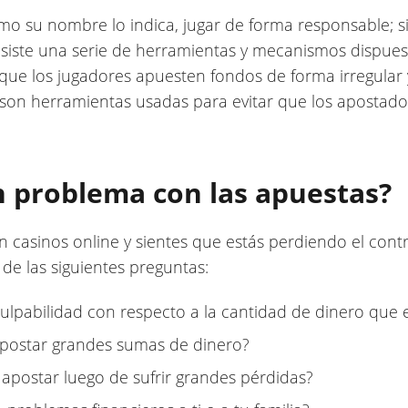
omo su nombre lo indica, jugar de forma responsable; 
nsiste una serie de herramientas y mecanismos dispuest
 que los jugadores apuesten fondos de forma irregular
 son herramientas usadas para evitar que los apostado
n problema con las apuestas?
n casinos online y sientes que estás perdiendo el con
de las siguientes preguntas:
culpabilidad con respecto a la cantidad de dinero que
apostar grandes sumas de dinero?
e apostar luego de sufrir grandes pérdidas?