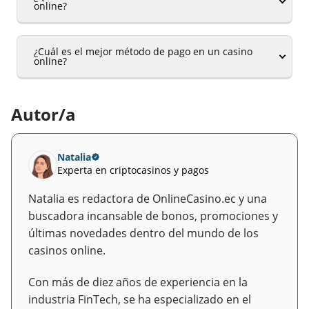
online?
¿Cuál es el mejor método de pago en un casino
online?
Autor/a
Natalia
Experta en criptocasinos y pagos
Natalia es redactora de OnlineCasino.ec y una
buscadora incansable de bonos, promociones y
últimas novedades dentro del mundo de los
casinos online.
Con más de diez años de experiencia en la
industria FinTech, se ha especializado en el