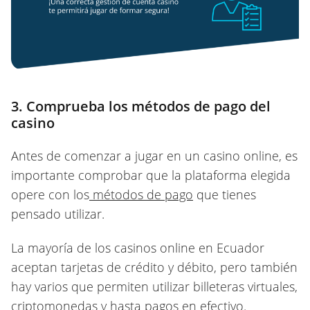
3. Comprueba los métodos de pago del
casino
Antes de comenzar a jugar en un casino online, es
importante comprobar que la plataforma elegida
opere con los
métodos de pago
que tienes
pensado utilizar.
La mayoría de los casinos online en Ecuador
aceptan tarjetas de crédito y débito, pero también
hay varios que permiten utilizar billeteras virtuales,
criptomonedas
y hasta pagos en efectivo.