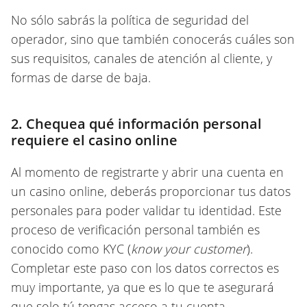
No sólo sabrás la política de seguridad del
operador, sino que también conocerás cuáles son
sus requisitos, canales de atención al cliente, y
formas de darse de baja.
2. Chequea qué información personal
requiere el casino online
Al momento de registrarte y abrir una cuenta en
un casino online, deberás proporcionar tus datos
personales para poder validar tu identidad. Este
proceso de verificación personal también es
conocido como KYC (
know your customer
).
Completar este paso con los datos correctos es
muy importante, ya que es lo que te asegurará
que solo tú tengas acceso a tu cuenta.