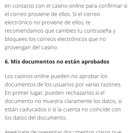
en contacto con el casino online para confirmar si
el correo proviene de ellos. Si el correo
electrónico no proviene de ellos, te
recomendamos que cambies tu contraseña y
bloquees los correos electrónicos que no
provengan del casino.
6. Mis documentos no están aprobados
Los casinos online pueden no aprobar los
documentos de los usuarios por varias razones.
En primer lugar, pueden rechazarlos si el
documento no muestra claramente los datos, si
están caducados o si la cuenta no coincide con
los datos del documento.
Asegúrate de presentar documentos claros que