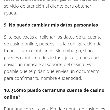
servicio de atención al cliente para obtener
ayuda.
9. No puedo cambiar mis datos personales
Si te equivocás al rellenar los datos de tu cuenta
de casino online, puedes ir a la configuración de
tu perfil para cambiarlos. Sin embargo, si no
puedes cambiarlo desde tus ajustes, tenés que
enviar un mensaje al soporte del casino. Es
posible que te pidan que envíes un documento
para confirmar tu nombre e identidad.
10. ¿Cómo puedo cerrar una cuenta de casino
online?
Para una correcta gestión de cuenta de casino, es