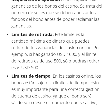
ganancias de los bonos del casino. Se trata del
número de veces que se deben apostar los
fondos del bono antes de poder reclamar las
ganancias.
Límites de retirada:
Este límite es la
cantidad máxima de dinero que puedes
retirar de tus ganancias del casino online. Por
ejemplo, si has ganado USD 1000, y el límite
de retirada es de usd 500, sólo podrás retirar
esos USD 500.
Límites de tiempo:
En los casinos online, los
bonos están sujetos a límites de tiempo. Esto
es muy importante para una correcta gestión
de cuenta de casino, ya que el bono será
válido sólo desde el momento que se active,