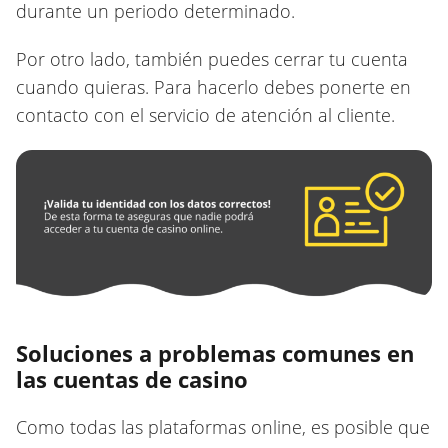
durante un periodo determinado.
Por otro lado, también puedes cerrar tu cuenta
cuando quieras. Para hacerlo debes ponerte en
contacto con el servicio de atención al cliente.
Soluciones a problemas comunes en
las cuentas de casino
Como todas las plataformas online, es posible que