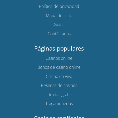
Política de privacidad
Mapa del sitio
Guías
Contáctanos
Páginas populares
Casinos online
Bonos de casino online
Casino en vivo
Reseñas de casinos
Tiradas gratis
Tragamonedas