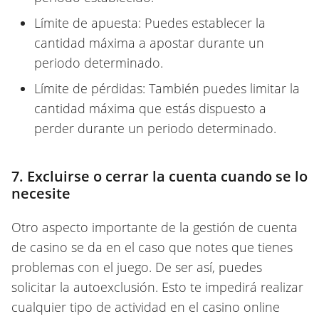
Límite de apuesta: Puedes establecer la
cantidad máxima a apostar durante un
periodo determinado.
Límite de pérdidas: También puedes limitar la
cantidad máxima que estás dispuesto a
perder durante un periodo determinado.
7. Excluirse o cerrar la cuenta cuando se lo
necesite
Otro aspecto importante de la gestión de cuenta
de casino se da en el caso que notes que tienes
problemas con el juego. De ser así, puedes
solicitar la autoexclusión. Esto te impedirá realizar
cualquier tipo de actividad en el casino online