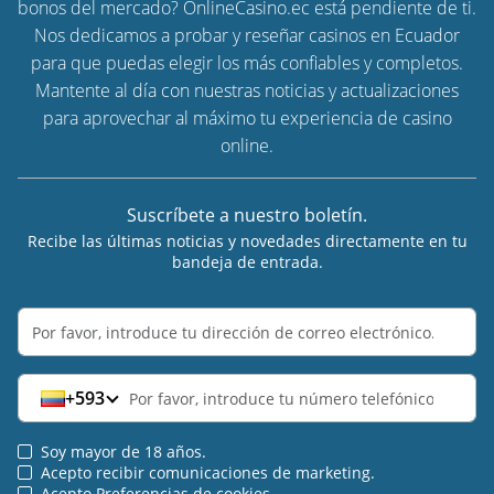
bonos del mercado? OnlineCasino.ec está pendiente de ti.
Nos dedicamos a probar y reseñar casinos en Ecuador
para que puedas elegir los más confiables y completos.
Mantente al día con nuestras noticias y actualizaciones
para aprovechar al máximo tu experiencia de casino
online.
Suscríbete a nuestro boletín.
Recibe las últimas noticias y novedades directamente en tu
bandeja de entrada.
+593
Soy mayor de 18 años.
Acepto recibir comunicaciones de marketing.
Acepto Preferencias de cookies