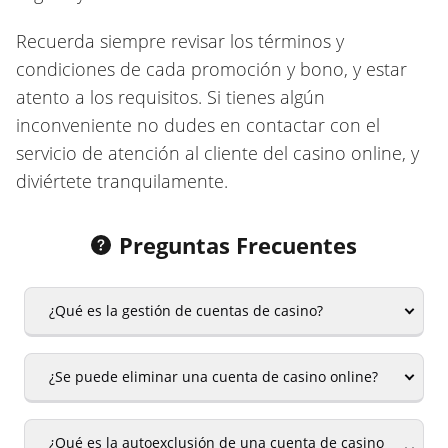
Recuerda siempre revisar los términos y
condiciones de cada promoción y bono, y estar
atento a los requisitos. Si tienes algún
inconveniente no dudes en contactar con el
servicio de atención al cliente del casino online, y
diviértete tranquilamente.
Preguntas Frecuentes
¿Qué es la gestión de cuentas de casino?
¿Se puede eliminar una cuenta de casino online?
¿Qué es la autoexclusión de una cuenta de casino