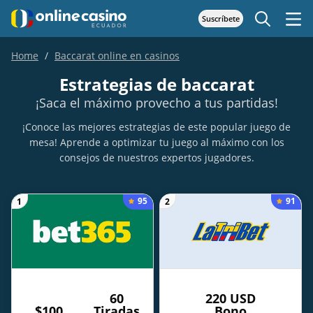
Suscríbete
Home
Baccarat online en casinos
Estrategias de baccarat
¡Saca el máximo provecho a tus partidas!
¡Conoce las mejores estrategias de este popular juego de
mesa! Aprende a optimizar tu juego al máximo con los
consejos de nuestros expertos jugadores.
95
91
1
2
60
220 USD
$100
Tiradas
Bono