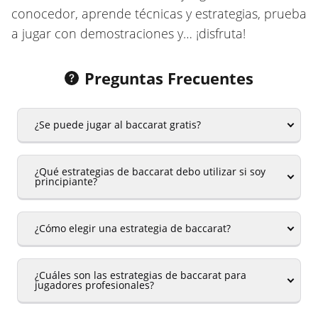
conocedor, aprende técnicas y estrategias, prueba
a jugar con demostraciones y… ¡disfruta!
Preguntas Frecuentes
¿Se puede jugar al baccarat gratis?
¿Qué estrategias de baccarat debo utilizar si soy
principiante?
¿Cómo elegir una estrategia de baccarat?
¿Cuáles son las estrategias de baccarat para
jugadores profesionales?