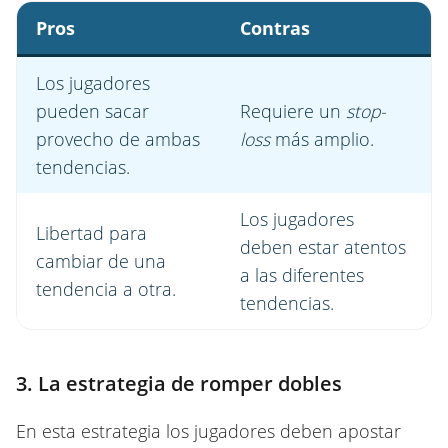
Pros
Contras
Los jugadores
pueden sacar
Requiere un
stop-
provecho de ambas
loss
más amplio.
tendencias.
Los jugadores
Libertad para
deben estar atentos
cambiar de una
a las diferentes
tendencia a otra.
tendencias.
3. La estrategia de romper dobles
En esta estrategia los jugadores deben apostar