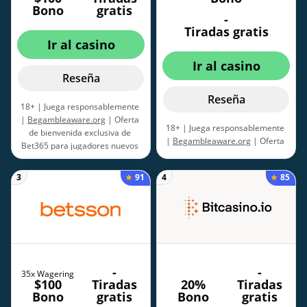
Bono
gratis
-
Tiradas gratis
Ir al casino
Ir al casino
Reseña
Reseña
18+ | Juega responsablemente
|
Begambleaware.org
| Oferta
18+ | Juega responsablemente
de bienvenida exclusiva de
|
Begambleaware.org
| Oferta
Bet365 para jugadores nuevos
de bienvenida exclusiva de
en Ecuador. Depósito mínimo:
LaTriBet para jugadores nuevos
10 USD. Rollover: 20x. Bono
91
85
3
4
en Ecuador. Depósito mínimo: 5
válido por 30 días desde su
USD. Rollover: 40x y 25x. Bono
reclamo. |
Se aplican las
válido por 30 días desde su
normas y condiciones
reclamo. |
Se aplican las
normas y condiciones
-
-
35x Wagering
$100
Tiradas
20%
Tiradas
Bono
gratis
Bono
gratis