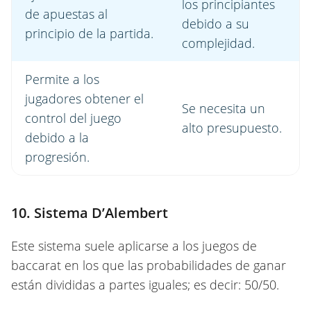
los principiantes
de apuestas al
debido a su
principio de la partida.
complejidad.
Permite a los
jugadores obtener el
Se necesita un
control del juego
alto presupuesto.
debido a la
progresión.
10. Sistema D’Alembert
Este sistema suele aplicarse a los juegos de
baccarat en los que las probabilidades de ganar
están divididas a partes iguales; es decir: 50/50.