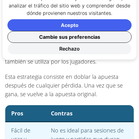
pérdidas a raya.
serias de baccarat.
analizar el tráfico del sitio web y comprender desde
dónde provienen nuestros visitantes.
Acepto
6. El sistema Martingala
Cambie sus preferencias
Esta estrategia es muy conocida en otros juegos
Rechazo
de casino como la ruleta o el
blackjack
aunque
también se utiliza por los jugadores.
Esta estrategia consiste en doblar la apuesta
después de cualquier pérdida. Una vez que se
gana, se vuelve a la apuesta original.
Pros
Contras
Fácil de
No es ideal para sesiones de
usar y
juego y partidas que duran