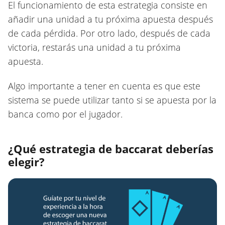
El funcionamiento de esta estrategia consiste en
añadir una unidad a tu próxima apuesta después
de cada pérdida. Por otro lado, después de cada
victoria, restarás una unidad a tu próxima
apuesta.
Algo importante a tener en cuenta es que este
sistema se puede utilizar tanto si se apuesta por la
banca como por el jugador.
¿Qué estrategia de baccarat deberías
elegir?