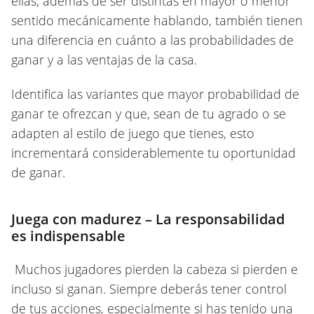
ellas, además de ser distintas en mayor o menor
sentido mecánicamente hablando, también tienen
una diferencia en cuánto a las probabilidades de
ganar y a las ventajas de la casa.
Identifica las variantes que mayor probabilidad de
ganar te ofrezcan y que, sean de tu agrado o se
adapten al estilo de juego que tienes, esto
incrementará considerablemente tu oportunidad
de ganar.
Juega con madurez – La responsabilidad
es indispensable
Muchos jugadores pierden la cabeza si pierden e
incluso si ganan. Siempre deberás tener control
de tus acciones, especialmente si has tenido una