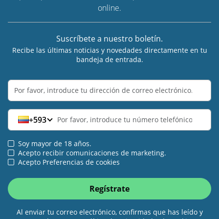
online.
Suscríbete a nuestro boletín.
Recibe las últimas noticias y novedades directamente en tu
bandeja de entrada.
+593
Soy mayor de 18 años.
Acepto recibir comunicaciones de marketing.
Acepto Preferencias de cookies
Regístrate
Al enviar tu correo electrónico, confirmas que has leído y