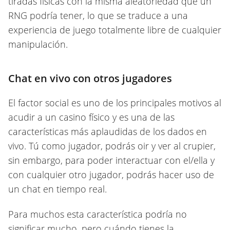
tiradas físicas con la misma aleatoriedad que un
RNG podría tener, lo que se traduce a una
experiencia de juego totalmente libre de cualquier
manipulación.
Chat en vivo con otros jugadores
El factor social es uno de los principales motivos al
acudir a un casino físico y es una de las
características más aplaudidas de los dados en
vivo. Tú como jugador, podrás oir y ver al crupier,
sin embargo, para poder interactuar con el/ella y
con cualquier otro jugador, podrás hacer uso de
un chat en tiempo real.
Para muchos esta característica podría no
significar mucho, pero cuándo tienes la