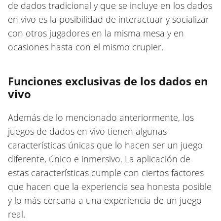
de dados tradicional y que se incluye en los dados
en vivo es la posibilidad de interactuar y socializar
con otros jugadores en la misma mesa y en
ocasiones hasta con el mismo crupier.
Funciones exclusivas de los dados en
vivo
Además de lo mencionado anteriormente, los
juegos de dados en vivo tienen algunas
características únicas que lo hacen ser un juego
diferente, único e inmersivo. La aplicación de
estas características cumple con ciertos factores
que hacen que la experiencia sea honesta posible
y lo más cercana a una experiencia de un juego
real.