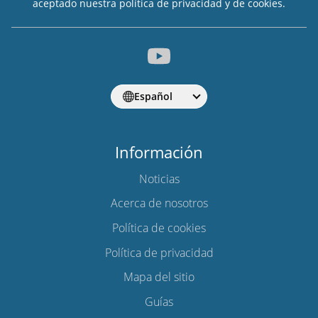
aceptado nuestra política de privacidad y de cookies.
Español
Información
Noticias
Acerca de nosotros
Política de cookies
Política de privacidad
Mapa del sitio
Guías