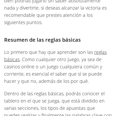
bien podrías jugarlo sin saber absolutamente
nada y divertirte, si deseas alcanzar la victoria es
recomendable que prestes atención a los
siguientes puntos.
Resumen de las reglas básicas
Lo primero que hay que aprender son las
reglas
básicas
. Como cualquier otro juego, ya sea de
casinos online o un juego cualquiera común y
corriente, es esencial el saber que sí se puede
hacer y que no, además de los por qué.
Dentro de las reglas básicas, podrás conocer el
tablero en el que se juega, que está dividido en
varias secciones, los tipos de apuestas que
puedes realizar y finalmente las palabras clave con