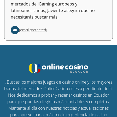
mercados de iGaming europeos y
latinoamericanos, Javier te asegura que no
necesitarás buscar más.
[email protected]
¿Buscas los mejores juegos de casino online y los mayores
bonos del mercado? OnlineCasino.ec está pendiente de ti.
Nos dedicamos a probar y reseñar casinos en Ecuador
para que puedas elegir los más confiables y completos.
Mantente al día con nuestras noticias y actualizaciones
para aprovechar al máximo tu experiencia de casino