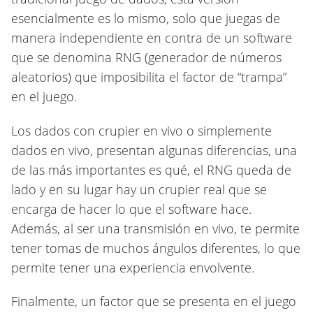
esencialmente es lo mismo, solo que juegas de
manera independiente en contra de un software
que se denomina RNG (generador de números
aleatorios) que imposibilita el factor de “trampa”
en el juego.
Los dados con crupier en vivo o simplemente
dados en vivo, presentan algunas diferencias, una
de las más importantes es qué, el RNG queda de
lado y en su lugar hay un crupier real que se
encarga de hacer lo que el software hace.
Además, al ser una transmisión en vivo, te permite
tener tomas de muchos ángulos diferentes, lo que
permite tener una experiencia envolvente.
Finalmente, un factor que se presenta en el juego