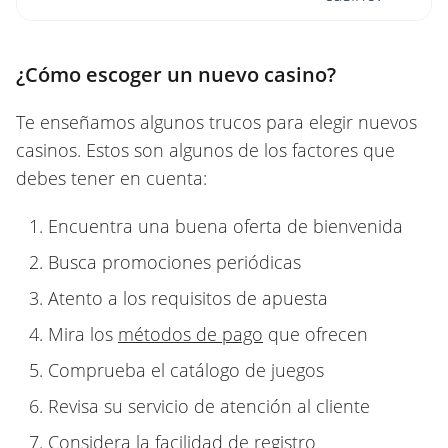
¿Cómo escoger un nuevo casino?
Te enseñamos algunos trucos para elegir nuevos
casinos. Estos son algunos de los factores que
debes tener en cuenta:
Encuentra una buena oferta de bienvenida
Busca promociones periódicas
Atento a los requisitos de apuesta
Mira los
métodos de pago
que ofrecen
Comprueba el catálogo de juegos
Revisa su servicio de atención al cliente
Considera la facilidad de registro