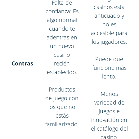
Falta de
casinos está
confianza: Es
anticuado y
algo normal
no es
cuando te
accesible para
adentras en
los jugadores.
un nuevo
casino
Puede que
Contras
recién
funcione más
establecido.
lento.
Productos
Menos
de juego con
variedad de
los que no
juegos e
estás
innovación en
familiarizado.
el catálogo del
casino.