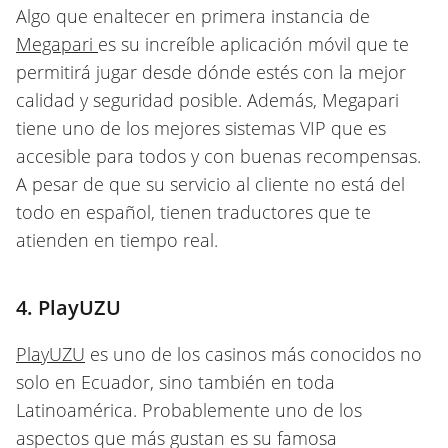
Algo que enaltecer en primera instancia de
Megapari
es su increíble aplicación móvil que te
permitirá jugar desde dónde estés con la mejor
calidad y seguridad posible. Además, Megapari
tiene uno de los mejores sistemas VIP que es
accesible para todos y con buenas recompensas.
A pesar de que su servicio al cliente no está del
todo en español, tienen traductores que te
atienden en tiempo real.
4. PlayUZU
PlayUZU
es uno de los casinos más conocidos no
solo en Ecuador, sino también en toda
Latinoamérica. Probablemente uno de los
aspectos que más gustan es su famosa