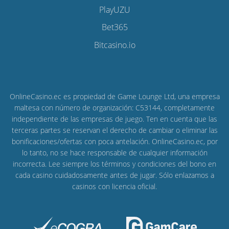
PlayUZU
Bet365
Bitcasino.io
OnlineCasino.ec es propiedad de Game Lounge Ltd, una empresa
maltesa con número de organización: C53144, completamente
independiente de las empresas de juego. Ten en cuenta que las
terceras partes se reservan el derecho de cambiar o eliminar las
bonificaciones/ofertas con poca antelación. OnlineCasino.ec, por
lo tanto, no se hace responsable de cualquier información
incorrecta. Lee siempre los términos y condiciones del bono en
cada casino cuidadosamente antes de jugar. Sólo enlazamos a
casinos con licencia oficial.