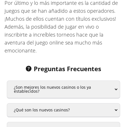
Por último y lo más importante es la cantidad de
juegos que se han añadido a estos operadores.
¡Muchos de ellos cuentan con títulos exclusivos!
Además, la posibilidad de jugar en vivo o
inscribirte a increíbles torneos hace que la
aventura del juego online sea mucho más
emocionante.
Preguntas Frecuentes
¿Son mejores los nuevos casinos o los ya
establecidos?
¿Qué son los nuevos casinos?