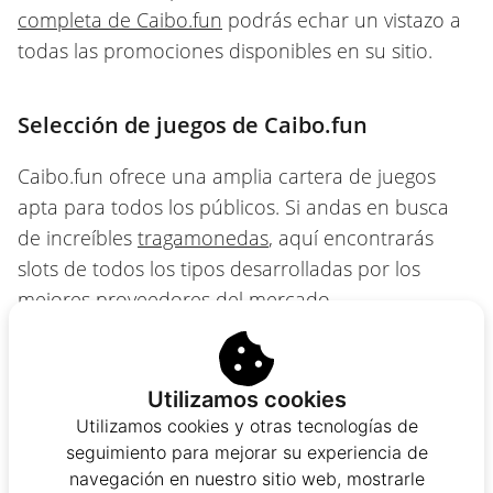
completa de Caibo.fun
podrás echar un vistazo a
todas las promociones disponibles en su sitio.
Selección de juegos de Caibo.fun
Caibo.fun ofrece una amplia cartera de juegos
apta para todos los públicos. Si andas en busca
de increíbles
tragamonedas
, aquí encontrarás
slots de todos los tipos desarrolladas por los
mejores proveedores del mercado
.
Si eres amante del
casino en vivo
, déjate
sorprender por las numerosas mesas que posee
Utilizamos cookies
Caibo.fun en su plataforma: ruleta, blackjack,
Utilizamos cookies y otras tecnologías de
poker …
seguimiento para mejorar su experiencia de
navegación en nuestro sitio web, mostrarle