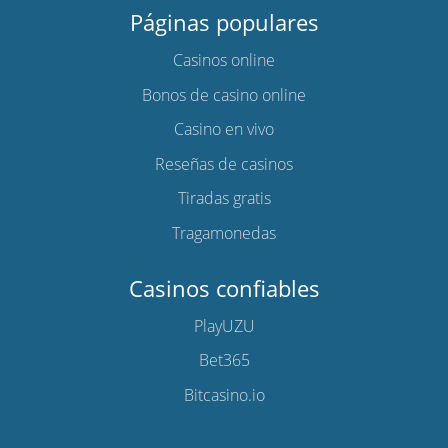
Páginas populares
Casinos online
Bonos de casino online
Casino en vivo
Reseñas de casinos
Tiradas gratis
Tragamonedas
Casinos confiables
PlayUZU
Bet365
Bitcasino.io