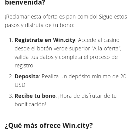
bienvenida?
¡Reclamar esta oferta es pan comido! Sigue estos
pasos y disfruta de tu bono:
Regístrate en Win.city
: Accede al casino
desde el botón verde superior “A la oferta”,
valida tus datos y completa el proceso de
registro
Deposita
: Realiza un depósito mínimo de 20
USDT
Recibe tu bono
: ¡Hora de disfrutar de tu
bonificación!
¿Qué más ofrece Win.city?