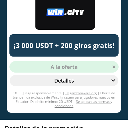
¡3 000 USDT + 200 giros gratis!
A la oferta
Detalles
18+ | Juega responsablemente |
Begambleaware.org
| Oferta de
bienvenida exclusiva de Win.city casino para jugadores nuevos en
Ecuador. Depósito mínimo: 20 USDT |
Se aplican las normas y
condiciones