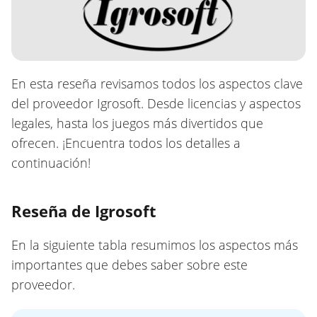
En esta reseña revisamos todos los aspectos clave
del proveedor Igrosoft. Desde licencias y aspectos
legales, hasta los juegos más divertidos que
ofrecen. ¡Encuentra todos los detalles a
continuación!
Reseña de Igrosoft
En la siguiente tabla resumimos los aspectos más
importantes que debes saber sobre este
proveedor.