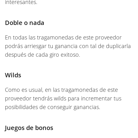
interesantes.
Doble o nada
En todas las tragamonedas de este proveedor
podrás arriesgar tu ganancia con tal de duplicarla
después de cada giro exitoso.
Wilds
Como es usual, en las tragamonedas de este
proveedor tendrás wilds para incrementar tus
posibilidades de conseguir ganancias.
Juegos de bonos