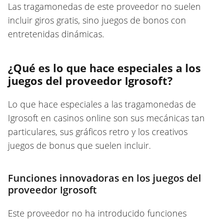
Las tragamonedas de este proveedor no suelen
incluir giros gratis, sino juegos de bonos con
entretenidas dinámicas.
¿Qué es lo que hace especiales a los
juegos del proveedor Igrosoft?
Lo que hace especiales a las tragamonedas de
Igrosoft en casinos online son sus mecánicas tan
particulares, sus gráficos retro y los creativos
juegos de bonus que suelen incluir.
Funciones innovadoras en los juegos del
proveedor Igrosoft
Este proveedor no ha introducido funciones