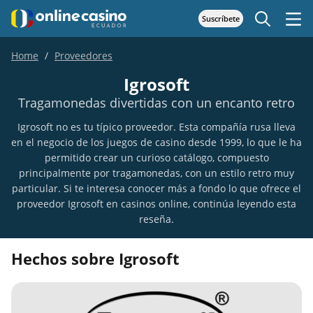
Suscríbete
Home
Proveedores
Igrosoft
Tragamonedas divertidas con un encanto retro
Igrosoft no es tu típico proveedor. Esta compañía rusa lleva
en el negocio de los juegos de casino desde 1999, lo que le ha
permitido crear un curioso catálogo, compuesto
principalmente por tragamonedas, con un estilo retro muy
particular. Si te interesa conocer más a fondo lo que ofrece el
proveedor Igrosoft en casinos online, continúa leyendo esta
reseña.
Hechos sobre Igrosoft