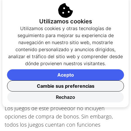
esperar que las ganancias pequeñas sean
consistentes, aunque sus valores sean algo bajos.
Utilizamos cookies
En cuanto a su certificado de aleatoriedad,
iTech
Utilizamos cookies y otras tecnologías de
Labs
certifica que el proveedor ha creado juegos
seguimiento para mejorar su experiencia de
cuyos resultados son totalmente al azar. A su vez,
navegación en nuestro sitio web, mostrarle
contenido personalizado y anuncios dirigidos,
al encontrar varios juegos del catálogo de Igrosoft
analizar el tráfico del sitio web y comprender desde
en casinos online reconocidos, podemos confiar
dónde provienen nuestros visitantes.
en que sus juegos son seguros.
Acepto
Promociones activas dentro de los
Cambie sus preferencias
juegos de Igrosoft
Rechazo
Los juegos de este proveedor no incluyen
opciones de compra de bonos. Sin embargo,
todos los juegos cuentan con funciones