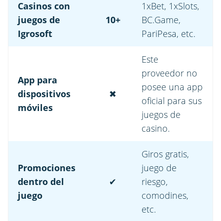
Casinos con
1xBet, 1xSlots,
juegos de
10+
BC.Game,
Igrosoft
PariPesa, etc.
Este
proveedor no
App para
posee una app
dispositivos
✖
oficial para sus
móviles
juegos de
casino.
Giros gratis,
Promociones
juego de
dentro del
✔
riesgo,
juego
comodines,
etc.