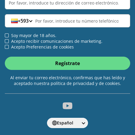
+593
Soy mayor de 18 años.
Acepto recibir comunicaciones de marketing.
Acepto Preferencias de cookies
Regístrate
Al enviar tu correo electrónico, confirmas que has leído y
aceptado nuestra política de privacidad y de cookies.
Español