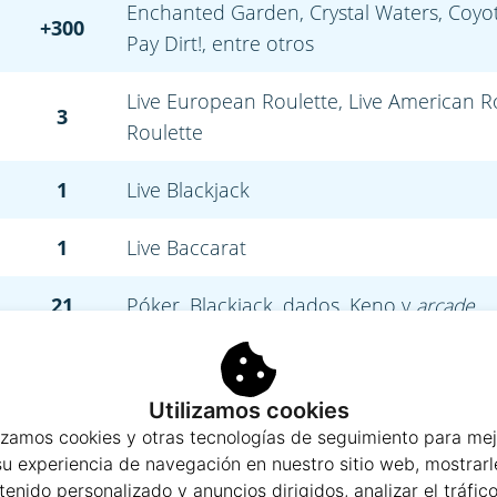
Enchanted Garden, Crystal Waters, Coy
+300
Pay Dirt!, entre otros
Live European Roulette, Live American Ro
3
Roulette
1
Live Blackjack
1
Live Baccarat
21
Póker, Blackjack, dados, Keno y
arcade
+90
LeoVegas, 22Bet, Magic Red, Europa Casi
Utilizamos cookies
lizamos cookies y otras tecnologías de seguimiento para mej
✖
No cuenta con aplicación móvil
su experiencia de navegación en nuestro sitio web, mostrarl
tenido personalizado y anuncios dirigidos, analizar el tráfico