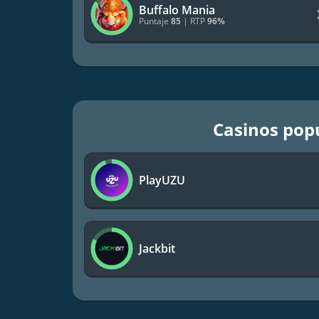
Buffalo Mania
Puntaje
85
| RTP
96%
Casinos pop
PlayUZU
Jackbit