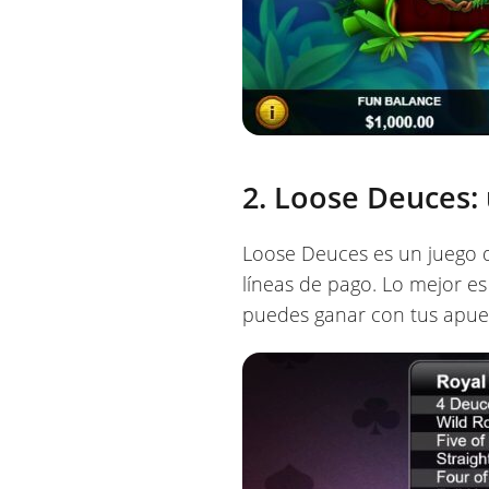
2. Loose Deuces: 
Loose Deuces es un juego d
líneas de pago. Lo mejor e
puedes ganar con tus apue