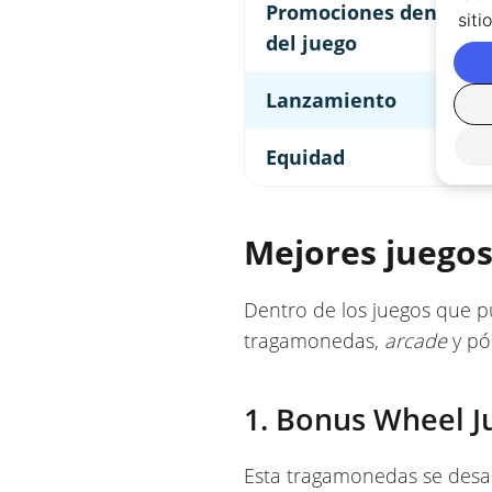
Promociones dentro
sit
del juego
Lanzamiento
Equidad
Mejores juego
Dentro de los juegos que p
tragamonedas,
arcade
y pó
1. Bonus Wheel J
Esta tragamonedas se desarr