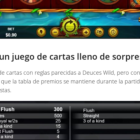
un juego de cartas lleno de sorpr
e cartas con reglas parecidas a Deuces Wild, pero con
s que la tabla de premios se mantiene durante la part
stas.