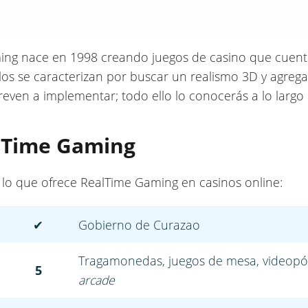
ng nace en 1998 creando juegos de casino que cuenta
ulos se caracterizan por buscar un realismo 3D y agreg
even a implementar; todo ello lo conocerás a lo largo 
lTime Gaming
lo que ofrece RealTime Gaming en casinos online:
✔
Gobierno de Curazao
Tragamonedas, juegos de mesa, videopók
5
arcade