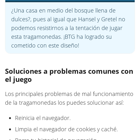
¿Una casa en medio del bosque llena de
dulces?, pues al igual que Hansel y Gretel no
podemos resistirnos a la tentación de jugar
esta tragamonedas. ¡BTG ha logrado su
cometido con este diseño!
Soluciones a problemas comunes con
el juego
Los principales problemas de mal funcionamiento
de la tragamonedas los puedes solucionar así:
Reinicia el navegador.
Limpia el navegador de cookies y caché.