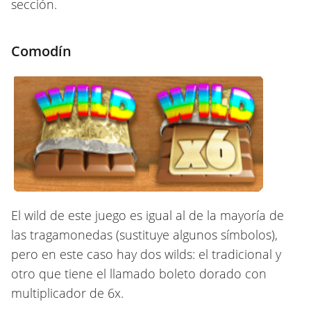
sección.
Comodín
El wild de este juego es igual al de la mayoría de
las tragamonedas (sustituye algunos símbolos),
pero en este caso hay dos wilds: el tradicional y
otro que tiene el llamado boleto dorado con
multiplicador de 6x.