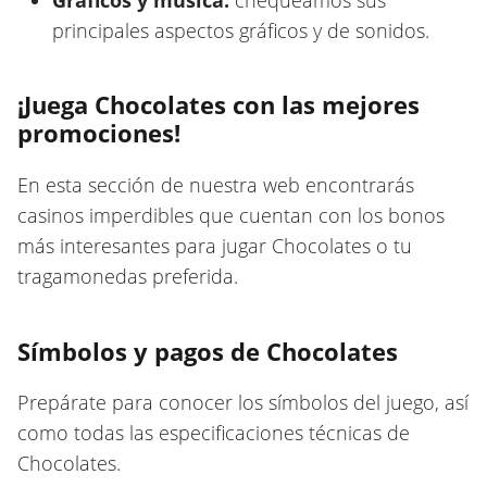
principales aspectos gráficos y de sonidos.
¡Juega Chocolates con las mejores
promociones!
En esta sección de nuestra web encontrarás
casinos imperdibles que cuentan con los bonos
más interesantes para jugar Chocolates o tu
tragamonedas preferida.
Símbolos y pagos de Chocolates
Prepárate para conocer los símbolos del juego, así
como todas las especificaciones técnicas de
Chocolates.