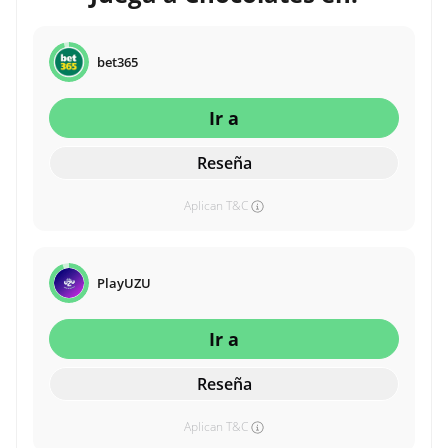
bet365
Ir a
Reseña
Aplican T&C
PlayUZU
Ir a
Reseña
Aplican T&C