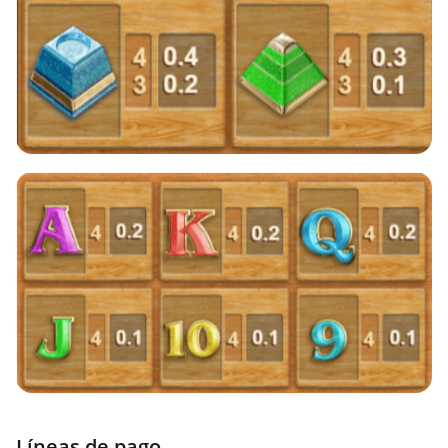
Líneas de pago