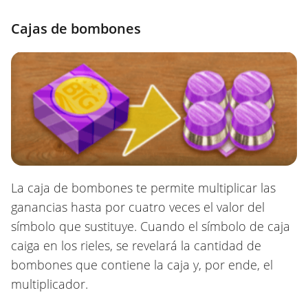
Cajas de bombones
La caja de bombones te permite multiplicar las
ganancias hasta por cuatro veces el valor del
símbolo que sustituye. Cuando el símbolo de caja
caiga en los rieles, se revelará la cantidad de
bombones que contiene la caja y, por ende, el
multiplicador.