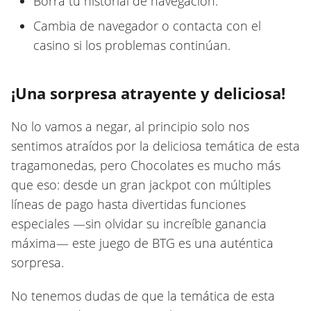
Borra tu historial de navegación.
Cambia de navegador o contacta con el
casino si los problemas continúan.
¡Una sorpresa atrayente y deliciosa!
No lo vamos a negar, al principio solo nos
sentimos atraídos por la deliciosa temática de esta
tragamonedas, pero Chocolates es mucho más
que eso: desde un gran jackpot con múltiples
líneas de pago hasta divertidas funciones
especiales —sin olvidar su increíble ganancia
máxima— este juego de BTG es una auténtica
sorpresa.
No tenemos dudas de que la temática de esta