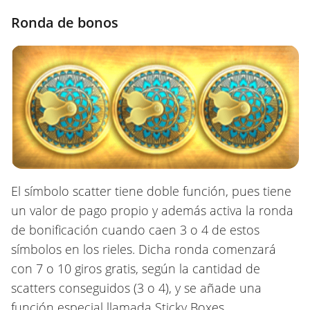
Ronda de bonos
El símbolo scatter tiene doble función, pues tiene
un valor de pago propio y además activa la ronda
de bonificación cuando caen 3 o 4 de estos
símbolos en los rieles. Dicha ronda comenzará
con 7 o 10 giros gratis, según la cantidad de
scatters conseguidos (3 o 4), y se añade una
función especial llamada Sticky Boxes.