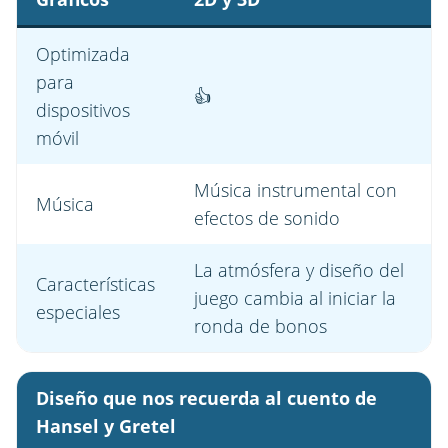
Optimizada
para
👍
dispositivos
móvil
Música instrumental con
Música
efectos de sonido
La atmósfera y diseño del
Características
juego cambia al iniciar la
especiales
ronda de bonos
Diseño que nos recuerda al cuento de
Hansel y Gretel