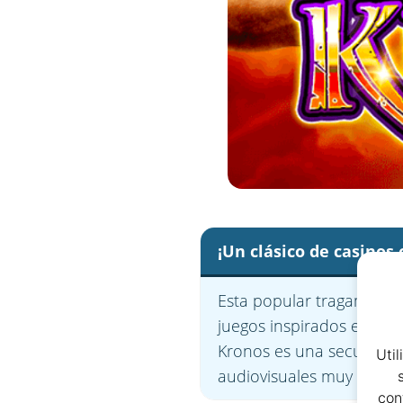
¡Un clásico de casinos 
Esta popular tragamoned
juegos inspirados en la m
Kronos es una secuela d
Uti
audiovisuales muy similar
con