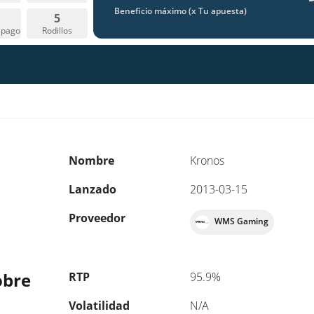
Beneficio máximo (x Tu apuesta)
5
 pago
Rodillos
Nombre
Kronos
Lanzado
2013-03-15
Proveedor
WMS Gaming
obre
RTP
95.9%
Volatilidad
N/A