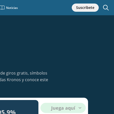
Suscríbete
Noticias
de giros gratis, símbolos
das Kronos y conoce este
Juega aquí
95.9%