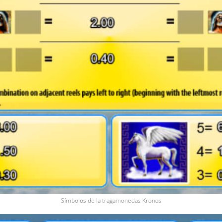
Símbolos de la tragamonedas Kronos