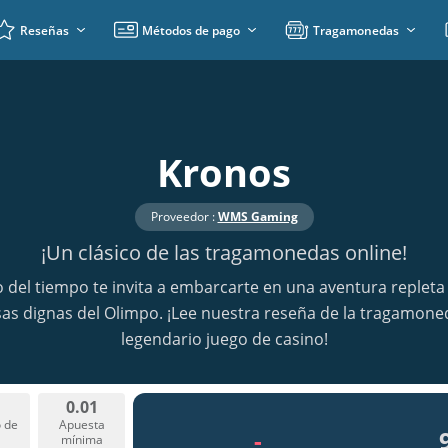
Reseñas
Métodos de pago
Tragamonedas
Kronos
Proveedor :
WMS Gaming
¡Un clásico de las tragamonedas online!
o del tiempo te invita a embarcarte en una aventura repleta 
as dignas del Olimpo. ¡Lee nuestra reseña de la tragamone
legendario juego de casino!
0.01
 de
Apuesta
-
mínima