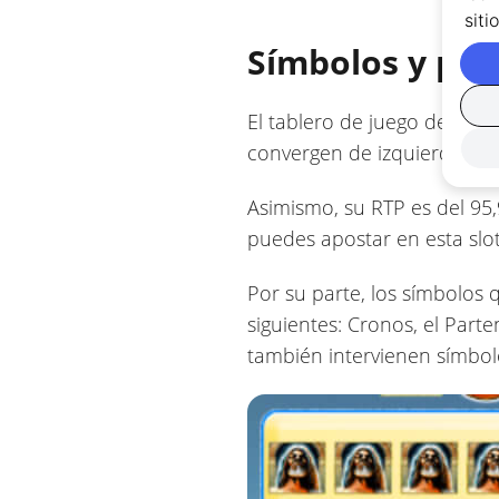
sit
Símbolos y pag
El tablero de juego de est
convergen de izquierda a 
Asimismo, su RTP es del 95
puedes apostar en esta slo
Por su parte, los símbolos 
siguientes: Cronos, el Parte
también intervienen símbolo