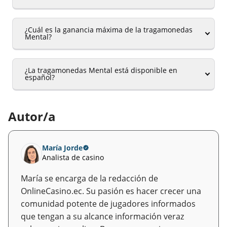
¿Cuál es la ganancia máxima de la tragamonedas
Mental?
¿La tragamonedas Mental está disponible en
español?
Autor/a
María Jorde
Analista de casino
María se encarga de la redacción de
OnlineCasino.ec. Su pasión es hacer crecer una
comunidad potente de jugadores informados
que tengan a su alcance información veraz