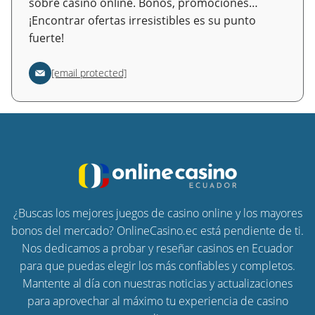
sobre casino online. Bonos, promociones…
¡Encontrar ofertas irresistibles es su punto
fuerte!
[email protected]
¿Buscas los mejores juegos de casino online y los mayores
bonos del mercado? OnlineCasino.ec está pendiente de ti.
Nos dedicamos a probar y reseñar casinos en Ecuador
para que puedas elegir los más confiables y completos.
Mantente al día con nuestras noticias y actualizaciones
para aprovechar al máximo tu experiencia de casino