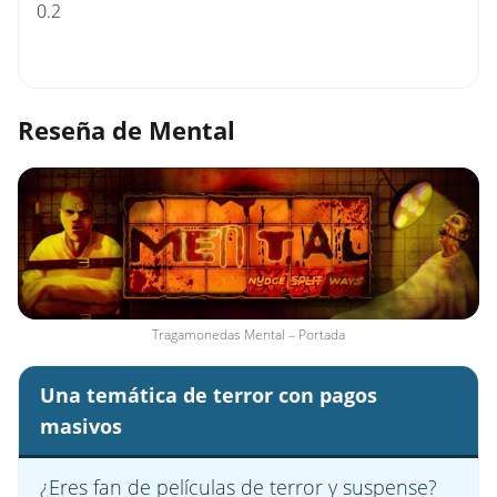
0.2
Reseña de Mental
Tragamonedas Mental – Portada
Una temática de terror con pagos
masivos
¿Eres fan de películas de terror y suspense?