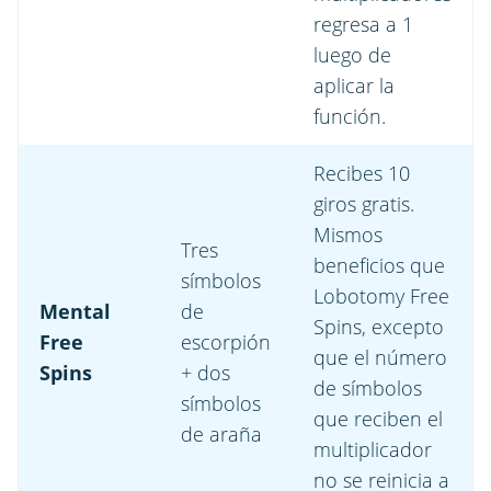
regresa a 1
luego de
aplicar la
función.
Recibes 10
giros gratis.
Mismos
Tres
beneficios que
símbolos
Lobotomy Free
Mental
de
Spins, excepto
Free
escorpión
que el número
Spins
+ dos
de símbolos
símbolos
que reciben el
de araña
multiplicador
no se reinicia a