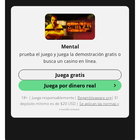
Mental
prueba el juego y juega la demostración gratis o
busca un casino en línea.
Juega gratis
Juega por dinero real
18+ | Juega responsablemente|
Begambleaware.org
| El
depósito mínimo es de $20 USD.|
Se aplican las normas y
condiciones