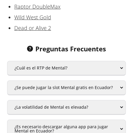
Raptor DoubleMax
Wild West Gold
Dead or Alive 2
Preguntas Frecuentes
¿Cuál es el RTP de Mental?
¿Se puede jugar la slot Mental gratis en Ecuador?
¿La volatilidad de Mental es elevada?
¿Es necesario descargar alguna app para jugar
Mental en Ecuador?