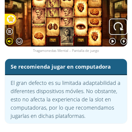
Tragamonedas Mental – Pantalla de juego
Se recomienda jugar en computadora
El gran defecto es su limitada adaptabilidad a
diferentes dispositivos móviles. No obstante,
esto no afecta la experiencia de la slot en
computadoras, por lo que recomendamos
jugarlas en dichas plataformas.