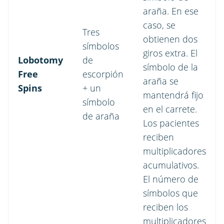
araña. En ese
caso, se
Tres
obtienen dos
símbolos
giros extra. El
Lobotomy
de
símbolo de la
Free
escorpión
araña se
Spins
+ un
mantendrá fijo
símbolo
en el carrete.
de araña
Los pacientes
reciben
multiplicadores
acumulativos.
El número de
símbolos que
reciben los
multiplicadores