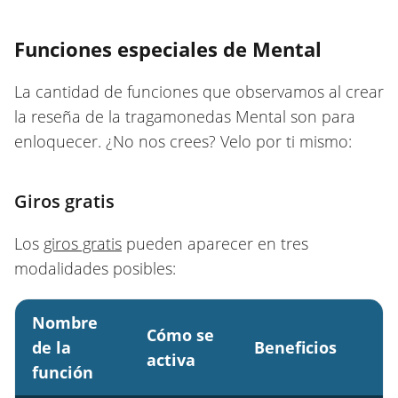
Funciones especiales de Mental
La cantidad de funciones que observamos al crear
la reseña de la tragamonedas Mental son para
enloquecer. ¿No nos crees? Velo por ti mismo:
Giros gratis
Los
giros gratis
pueden aparecer en tres
modalidades posibles:
Nombre
Cómo se
de la
Beneficios
activa
función