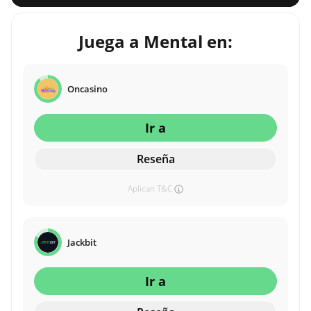
Juega a Mental en:
Oncasino
Ir a
Reseña
Aplican T&C
Jackbit
Ir a