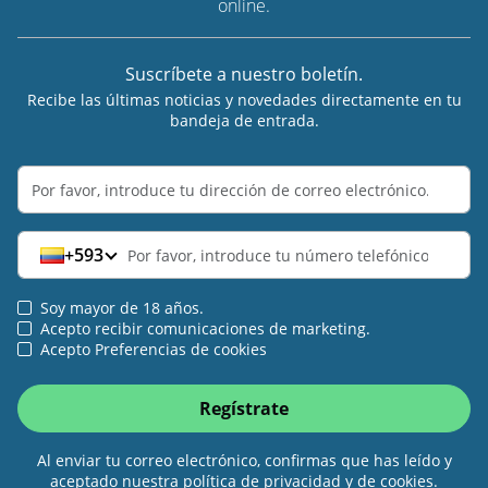
online.
Suscríbete a nuestro boletín.
Recibe las últimas noticias y novedades directamente en tu
bandeja de entrada.
+593
Soy mayor de 18 años.
Acepto recibir comunicaciones de marketing.
Acepto Preferencias de cookies
Regístrate
Al enviar tu correo electrónico, confirmas que has leído y
aceptado nuestra política de privacidad y de cookies.