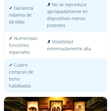
✗
No se reproduce
✓
Ganancia
apropiadamente en
máxima de
dispositivos menos
66 666x
potentes
✓
Numerosas
✗
Volatilidad
funciones
extremadamente alta
especiales
✓
Cuatro
compras de
bono
habilitadas