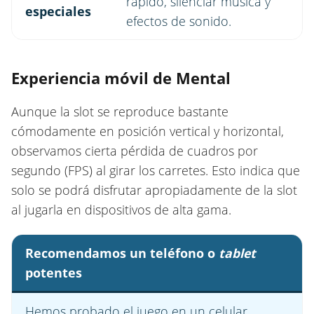
rápido, silenciar música y
especiales
efectos de sonido.
Experiencia móvil de Mental
Aunque la slot se reproduce bastante
cómodamente en posición vertical y horizontal,
observamos cierta pérdida de cuadros por
segundo (FPS) al girar los carretes. Esto indica que
solo se podrá disfrutar apropiadamente de la slot
al jugarla en dispositivos de alta gama.
Recomendamos un teléfono o
tablet
potentes
Hemos probado el juego en un celular