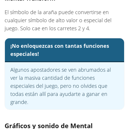
El símbolo de la araña puede convertirse en
cualquier símbolo de alto valor o especial del
juego. Solo cae en los carretes 2 y 4.
¡No enloquezcas con tantas funciones
especiales!
Algunos apostadores se ven abrumados al
ver la masiva cantidad de funciones
especiales del juego, pero no olvides que
todas están allí para ayudarte a ganar en
grande.
Gráficos y sonido de Mental