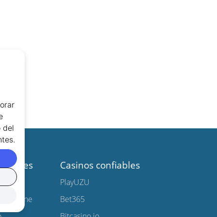
orar
e
 del
tes.
pulares
Casinos confiables
e
PlayUZU
no online
Bet365
o
Bitcasino.io