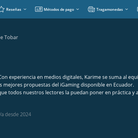
Reseñas
Métodos de pago
Tragamonedas
e Tobar
Con experiencia en medios digitales, Karime se suma al equ
as mejores propuestas del iGaming disponible en Ecuador.
que todos nuestros lectores la puedan poner en práctica y as
or/a desde 2024