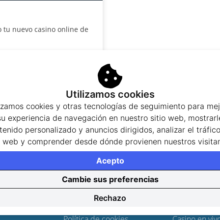
o tu nuevo casino online de
Casino
Utilizamos cookies
lizamos cookies y otras tecnologías de seguimiento para mej
su experiencia de navegación en nuestro sitio web, mostrarl
tenido personalizado y anuncios dirigidos, analizar el tráfico
io web y comprender desde dónde provienen nuestros visitan
Acepto
Información
Páginas po
Cambie sus preferencias
Noticias
Casinos onlin
Rechazo
los mayores
Acerca de nosotros
Bonos de casi
iente de ti. Nos
Política de cookies
Casino en viv