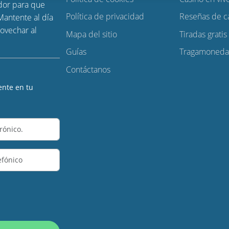
dor para que
Política de privacidad
Reseñas de c
Mantente al día
rovechar al
Mapa del sitio
Tiradas gratis
Guías
Tragamoneda
Contáctanos
ente en tu