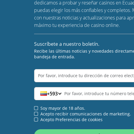
dedicamos a probar y reseñar casinos en Ecua
puedas elegir los más confiables y completos. 
con nuestras noticias y actualizaciones para ap
máximo tu experiencia de casino online.
Suscríbete a nuestro boletín.
Recibe las últimas noticias y novedades directam
bandeja de entrada.
+593
Soy mayor de 18 años.
Acepto recibir comunicaciones de marketing.
Acepto Preferencias de cookies