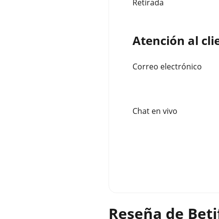
Retirada
Atención al cli
Correo electrónico
Chat en vivo
Reseña de Bet