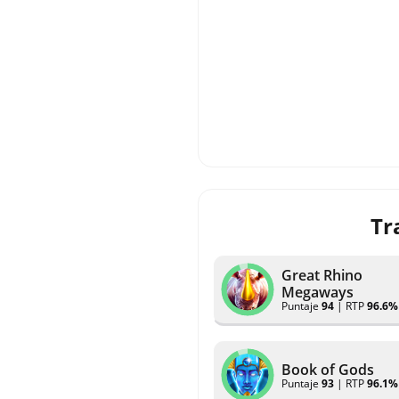
Tr
Great Rhino
Megaways
Puntaje
94
| RTP
96.6%
Book of Gods
Puntaje
93
| RTP
96.1%