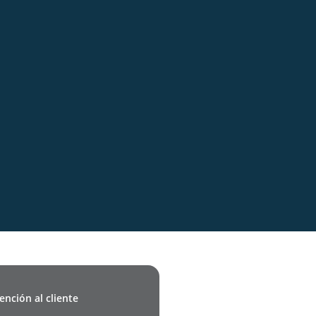
ención al cliente