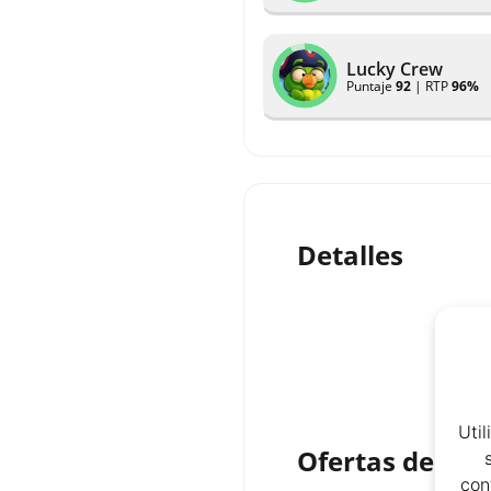
Lucky Crew
Puntaje
92
| RTP
96%
Detalles
Uti
Ofertas de jue
con