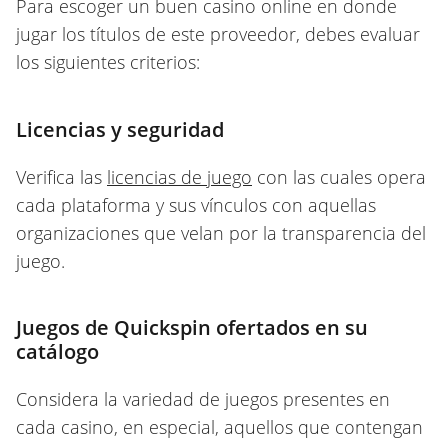
Para escoger un buen casino online en donde
jugar los títulos de este proveedor, debes evaluar
los siguientes criterios:
Licencias y seguridad
Verifica las
licencias de juego
con las cuales opera
cada plataforma y sus vínculos con aquellas
organizaciones que velan por la transparencia del
juego.
Juegos de Quickspin ofertados en su
catálogo
Considera la variedad de juegos presentes en
cada casino, en especial, aquellos que contengan