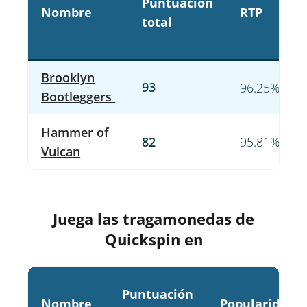
Puntuación
Nombre
RTP
total
Brooklyn
93
96.25%
Bootleggers
Hammer of
82
95.81%
Vulcan
Juega las tragamonedas de
Quickspin en
Puntuación
Nombre
Popularidad