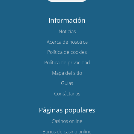
Información
Noticias
Acerca de nosotros
Política de cookies
Política de privacidad
Mapa del sitio
Guías
Contáctanos
Páginas populares
Casinos online
Bonos de casino online