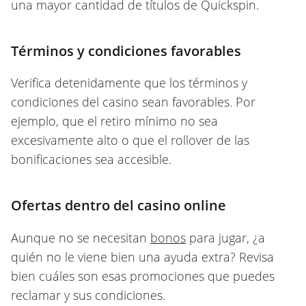
una mayor cantidad de títulos de Quickspin.
Términos y condiciones favorables
Verifica detenidamente que los términos y
condiciones del casino sean favorables. Por
ejemplo, que el retiro mínimo no sea
excesivamente alto o que el rollover de las
bonificaciones sea accesible.
Ofertas dentro del casino online
Aunque no se necesitan
bonos
para jugar, ¿a
quién no le viene bien una ayuda extra? Revisa
bien cuáles son esas promociones que puedes
reclamar y sus condiciones.