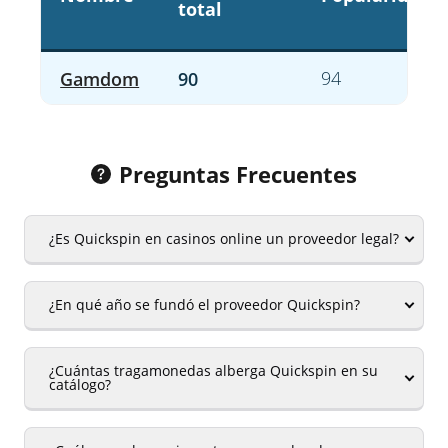
total
94
Gamdom
90
Preguntas Frecuentes
¿Es Quickspin en casinos online un proveedor legal?
¿En qué año se fundó el proveedor Quickspin?
¿Cuántas tragamonedas alberga Quickspin en su
catálogo?