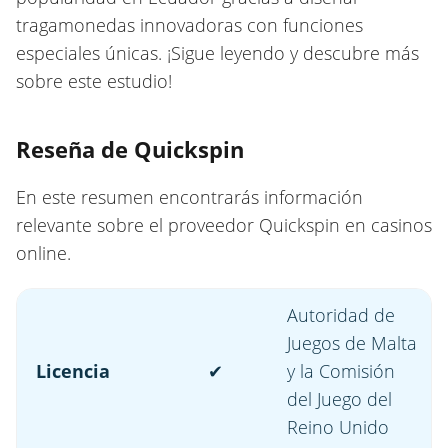
tragamonedas innovadoras con funciones
especiales únicas. ¡Sigue leyendo y descubre más
sobre este estudio!
Reseña de Quickspin
En este resumen encontrarás información
relevante sobre el proveedor Quickspin en casinos
online.
Autoridad de
Juegos de Malta
Licencia
✔
y la Comisión
del Juego del
Reino Unido