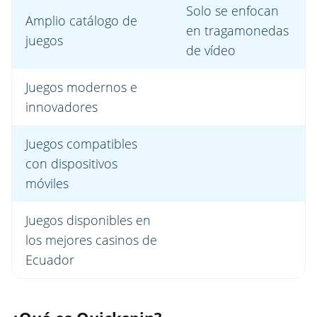
Solo se enfocan
Amplio catálogo de
en tragamonedas
juegos
de vídeo
Juegos modernos e
innovadores
Juegos compatibles
con dispositivos
móviles
Juegos disponibles en
los mejores casinos de
Ecuador