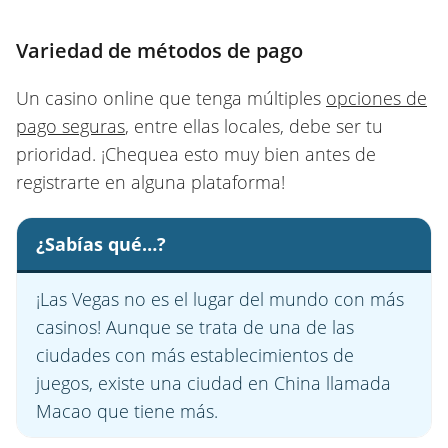
Variedad de métodos de pago
Un casino online que tenga múltiples
opciones de
pago seguras
, entre ellas locales, debe ser tu
prioridad. ¡Chequea esto muy bien antes de
registrarte en alguna plataforma!
¿Sabías qué…?
¡Las Vegas no es el lugar del mundo con más
casinos! Aunque se trata de una de las
ciudades con más establecimientos de
juegos, existe una ciudad en China llamada
Macao que tiene más.