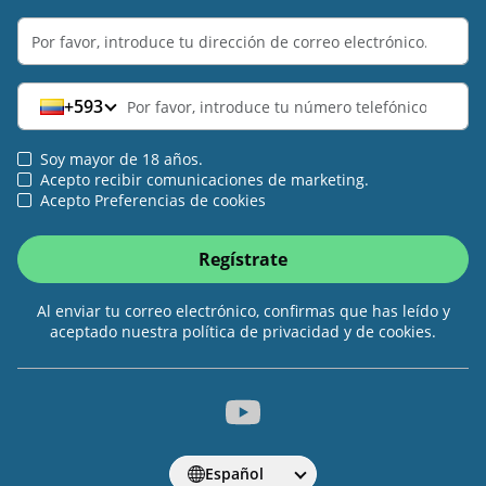
+593
Soy mayor de 18 años.
Acepto recibir comunicaciones de marketing.
Acepto Preferencias de cookies
Regístrate
Al enviar tu correo electrónico, confirmas que has leído y
aceptado nuestra política de privacidad y de cookies.
Español