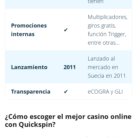
tienen
Multiplicadores,
Promociones
giros gratis,
✔
internas
función Trigger,
entre otras…
Lanzado al
Lanzamiento
2011
mercado en
Suecia en 2011
Transparencia
✔
eCOGRA y GLI
¿Cómo escoger el mejor casino online
con Quickspin?