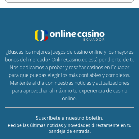
¿Buscas los mejores juegos de casino online y los mayores
bonos del mercado? OnlineCasino.ec está pendiente de ti.
Nos dedicamos a probar y reseñar casinos en Ecuador
para que puedas elegir los más confiables y completos.
Mantente al día con nuestras noticias y actualizaciones
para aprovechar al máximo tu experiencia de casino
online.
Suscríbete a nuestro boletín.
Recibe las últimas noticias y novedades directamente en tu
bandeja de entrada.