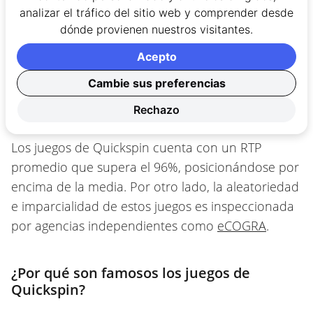
algunas de ellas:
analizar el tráfico del sitio web y comprender desde
dónde provienen nuestros visitantes.
Comisión del Juego de Reino Unido
Acepto
Malta Gaming Authority
Cambie sus preferencias
Rechazo
Transparencia de los juegos de Quickspin
Los juegos de Quickspin cuenta con un RTP
promedio que supera el 96%, posicionándose por
encima de la media. Por otro lado, la aleatoriedad
e imparcialidad de estos juegos es inspeccionada
por agencias independientes como
eCOGRA
.
¿Por qué son famosos los juegos de
Quickspin?