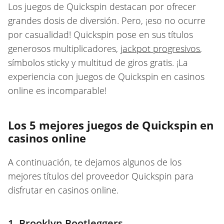
Los juegos de Quickspin destacan por ofrecer
grandes dosis de diversión. Pero, ¡eso no ocurre
por casualidad! Quickspin pose en sus títulos
generosos multiplicadores,
jackpot progresivos
,
símbolos sticky y multitud de giros gratis. ¡La
experiencia con juegos de Quickspin en casinos
online es incomparable!
Los 5 mejores juegos de Quickspin en
casinos online
A continuación, te dejamos algunos de los
mejores títulos del proveedor Quickspin para
disfrutar en casinos online.
1. Brooklyn Bootleggers