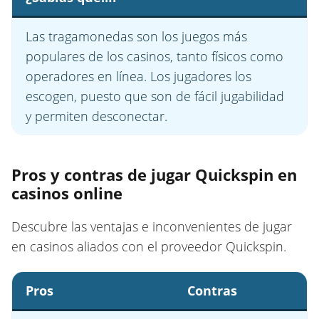
Las tragamonedas son los juegos más
populares de los casinos, tanto físicos como
operadores en línea. Los jugadores los
escogen, puesto que son de fácil jugabilidad
y permiten desconectar.
Pros y contras de jugar Quickspin en
casinos online
Descubre las ventajas e inconvenientes de jugar
en casinos aliados con el proveedor Quickspin.
Pros
Contras