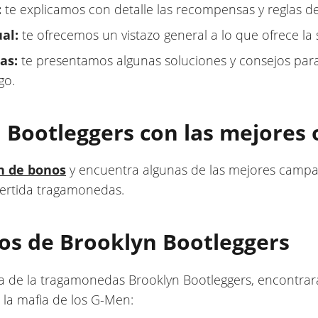
:
te explicamos con detalle las recompensas y reglas de
ual:
te ofrecemos un vistazo general a lo que ofrece la sl
mas:
te presentamos algunas soluciones y consejos par
go.
 Bootleggers con las mejores 
n de bonos
y encuentra algunas de las mejores camp
vertida tragamonedas.
os de Brooklyn Bootleggers
ña de la tragamonedas Brooklyn Bootleggers, encontrar
 la mafia de los G-Men: