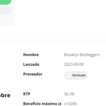
Nombre
Brooklyn Bootleggers
Lanzado
2023-09-08
Proveedor
Quickspin
obre
RTP
96.3%
Beneficio máximo (x
x10284