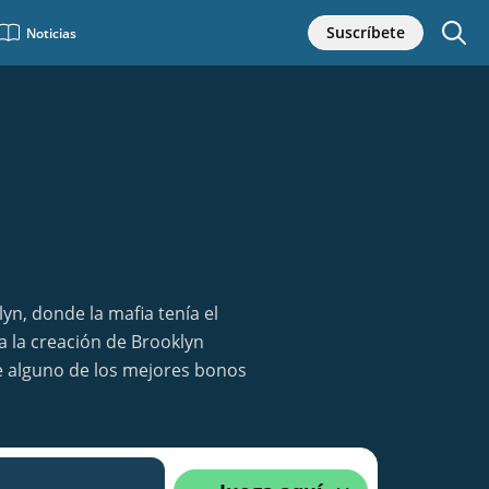
Suscríbete
Noticias
n, donde la mafia tenía el
a la creación de Brooklyn
e alguno de los mejores bonos