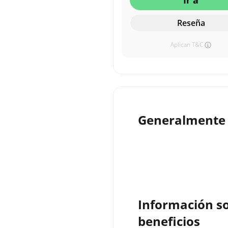
Ir a
Reseña
Aplican T&C
Generalmente
Información s
beneficios