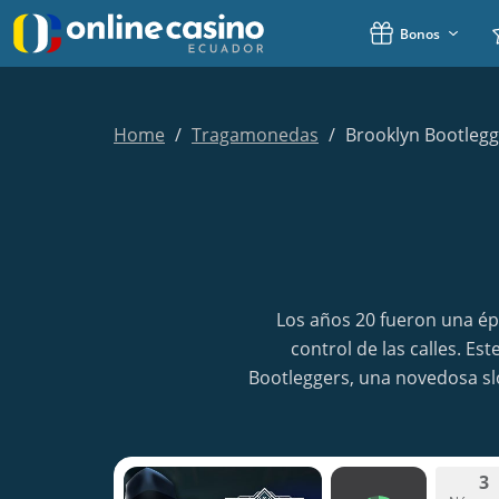
Bonos
Home
Tragamonedas
Brooklyn Bootleg
Los años 20 fueron una ép
control de las calles. E
Bootleggers, una novedosa sl
3