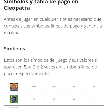
Símbolos y tabla de pago en
Cleopatra
Antes de jugar en cualquier slot es necesario que
conozcas sus símbolos, líneas de pago y ganancia
máxima.
Símbolos
Estos son los símbolos del juego y sus valores si
aparecen 5, 4, 3 o 2 veces en la misma línea de
pago, respectivamente: