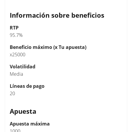
Información sobre beneficios
RTP
95.7%
Beneficio máximo (x Tu apuesta)
x25000
Volatilidad
Media
Líneas de pago
20
Apuesta
Apuesta máxima
1000