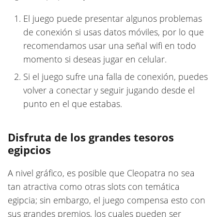
El juego puede presentar algunos problemas
de conexión si usas datos móviles, por lo que
recomendamos usar una señal wifi en todo
momento si deseas jugar en celular.
Si el juego sufre una falla de conexión, puedes
volver a conectar y seguir jugando desde el
punto en el que estabas.
Disfruta de los grandes tesoros
egipcios
A nivel gráfico, es posible que Cleopatra no sea
tan atractiva como otras slots con temática
egipcia; sin embargo, el juego compensa esto con
sus grandes premios, los cuales pueden ser