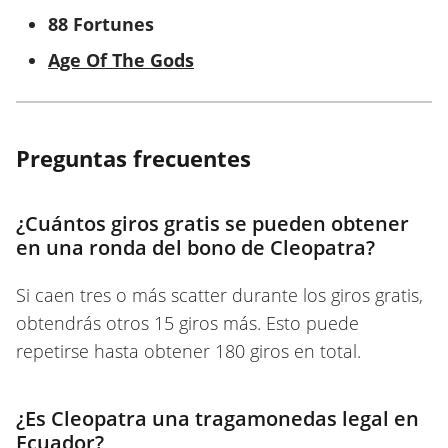
88 Fortunes
Age Of The Gods
Preguntas frecuentes
¿Cuántos giros gratis se pueden obtener
en una ronda del bono de Cleopatra?
Si caen tres o más scatter durante los giros gratis,
obtendrás otros 15 giros más. Esto puede
repetirse hasta obtener 180 giros en total.
¿Es Cleopatra una tragamonedas legal en
Ecuador?