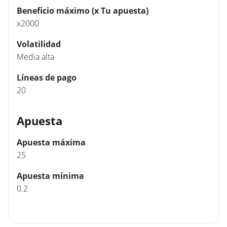
Beneficio máximo (x Tu apuesta)
x2000
Volatilidad
Media alta
Líneas de pago
20
Apuesta
Apuesta máxima
25
Apuesta mínima
0.2