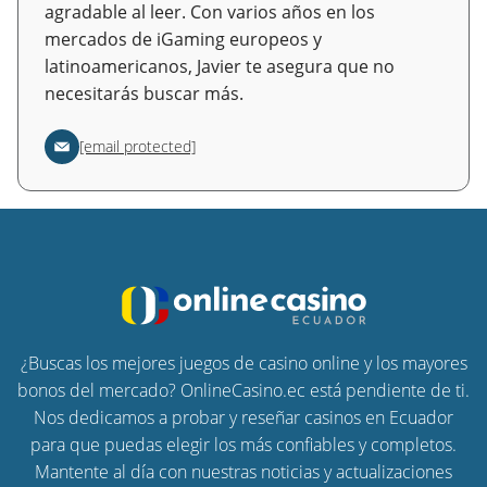
agradable al leer. Con varios años en los
mercados de iGaming europeos y
latinoamericanos, Javier te asegura que no
necesitarás buscar más.
[email protected]
¿Buscas los mejores juegos de casino online y los mayores
bonos del mercado? OnlineCasino.ec está pendiente de ti.
Nos dedicamos a probar y reseñar casinos en Ecuador
para que puedas elegir los más confiables y completos.
Mantente al día con nuestras noticias y actualizaciones