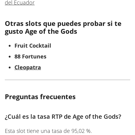
del Ecuador
Otras slots que puedes probar si te
gusto Age of the Gods
Fruit Cocktail
88 Fortunes
Cleopatra
Preguntas frecuentes
¿Cuál es la tasa RTP de Age of the Gods?
Esta slot tiene una tasa de 95,02 %.