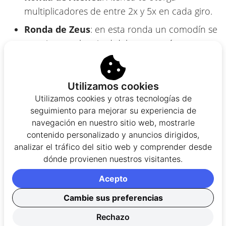
multiplicadores de entre 2x y 5x en cada giro.
Ronda de Zeus
: en esta ronda un comodín se
mantiene en la mitad del carrete número tres
y se activa un multiplicador de 1x qué
aumenta su valor +1 cada tres giros.
Utilizamos cookies
Ronda de Poseidón:
Poseidón transforma
Utilizamos cookies y otras tecnologías de
hasta cinco símbolos al azar en comodines.
seguimiento para mejorar su experiencia de
Ronda de Hércules:
Hércules se convierte en
navegación en nuestro sitio web, mostrarle
contenido personalizado y anuncios dirigidos,
un
comodín colosal que cubre el carrete
analizar el tráfico del sitio web y comprender desde
número tres durante toda la ronda.
dónde provienen nuestros visitantes.
Acepto
Cambie sus preferencias
Rechazo