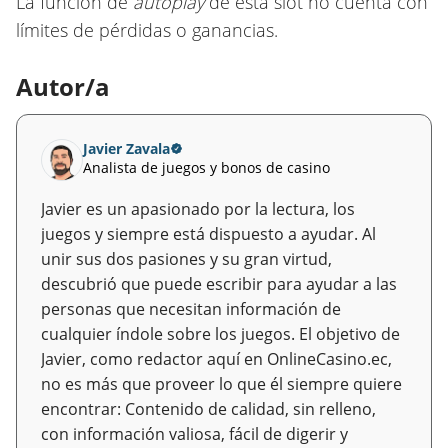
La función de
autoplay
de esta slot no cuenta con
límites de pérdidas o ganancias.
Autor/a
Javier Zavala
Analista de juegos y bonos de casino
Javier es un apasionado por la lectura, los
juegos y siempre está dispuesto a ayudar. Al
unir sus dos pasiones y su gran virtud,
descubrió que puede escribir para ayudar a las
personas que necesitan información de
cualquier índole sobre los juegos. El objetivo de
Javier, como redactor aquí en OnlineCasino.ec,
no es más que proveer lo que él siempre quiere
encontrar: Contenido de calidad, sin relleno,
con información valiosa, fácil de digerir y