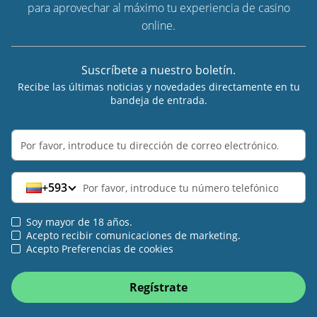
para aprovechar al máximo tu experiencia de casino
online.
Suscríbete a nuestro boletín.
Recibe las últimas noticias y novedades directamente en tu
bandeja de entrada.
+593
Soy mayor de 18 años.
Acepto recibir comunicaciones de marketing.
Acepto Preferencias de cookies
Regístrate