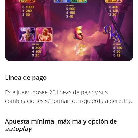
Línea de pago
Este juego posee 20 líneas de pago y sus
combinaciones se forman de izquierda a derecha.
Apuesta mínima, máxima y opción de
autoplay