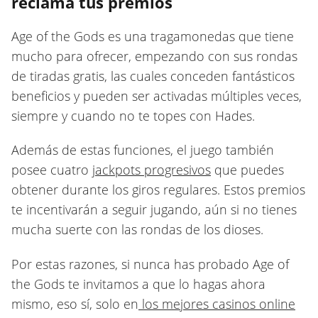
reclama tus premios
Age of the Gods es una tragamonedas que tiene
mucho para ofrecer, empezando con sus rondas
de tiradas gratis, las cuales conceden fantásticos
beneficios y pueden ser activadas múltiples veces,
siempre y cuando no te topes con Hades.
Además de estas funciones, el juego también
posee cuatro
jackpots progresivos
que puedes
obtener durante los giros regulares. Estos premios
te incentivarán a seguir jugando, aún si no tienes
mucha suerte con las rondas de los dioses.
Por estas razones, si nunca has probado Age of
the Gods te invitamos a que lo hagas ahora
mismo, eso sí, solo en
los mejores casinos online