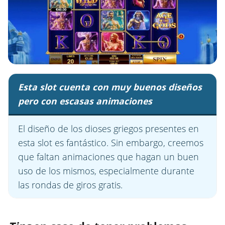
Esta slot cuenta con muy buenos diseños
pero con escasas animaciones
El diseño de los dioses griegos presentes en
esta slot es fantástico. Sin embargo, creemos
que faltan animaciones que hagan un buen
uso de los mismos, especialmente durante
las rondas de giros gratis.