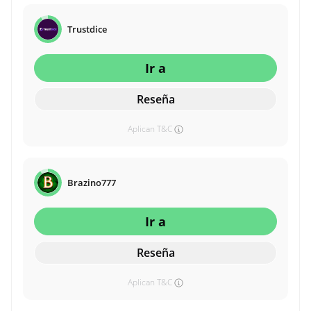
Trustdice
Ir a
Reseña
Aplican T&C
Brazino777
Ir a
Reseña
Aplican T&C