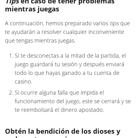
Tips
en caso de tener problemas
mientras juegas
A continuación, hemos preparado varios
tips
que
te ayudarán a resolver cualquier inconveniente
que tengas mientras juegas.
Si te desconectas a la mitad de la partida, el
juego guardará tu sesión y después enviará
todo lo que hayas ganado a tu cuenta de
casino.
Si ocurre alguna falla que impida el
funcionamiento del juego, este se cerrará y se
te reembolsará el dinero apostado.
Obtén la bendición de los dioses y