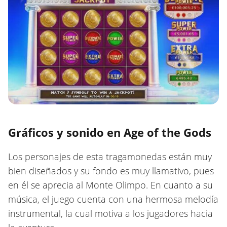
Gráficos y sonido en Age of the Gods
Los personajes de esta tragamonedas están muy
bien diseñados y su fondo es muy llamativo, pues
en él se aprecia al Monte Olimpo. En cuanto a su
música, el juego cuenta con una hermosa melodía
instrumental, la cual motiva a los jugadores hacia