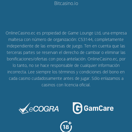
Bitcasino.io
OnlineCasino.ec es propiedad de Game Lounge Ltd, una empresa
maltesa con número de organización: C53144, completamente
independiente de las empresas de juego. Ten en cuenta que las
terceras partes se reservan el derecho de cambiar o eliminar las
bonificaciones/ofertas con poca antelación. OnlineCasino.ec, por
lo tanto, no se hace responsable de cualquier información
incorrecta. Lee siempre los términos y condiciones del bono en
cada casino cuidadosamente antes de jugar. Sólo enlazamos a
casinos con licencia oficial.