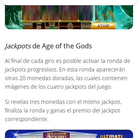
Jackpots
de Age of the Gods
Al final de cada giro es posible activar la ronda de
jackpots progresivos. En esta ronda aparecerán
otras 20 monedas doradas, las cuales contienen
imágenes de los cuatro jackpots del juego.
Si revelas tres monedas con el mismo jackpot,
finaliza la ronda y ganas el premio del jackpot
correspondiente.