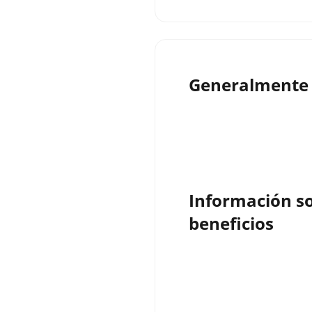
Generalmente
Información s
beneficios