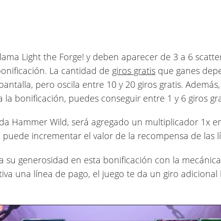
 llama Light the Forge! y deben aparecer de 3 a 6 scat
bonificación. La cantidad de
giros gratis
que ganes depe
antalla, pero oscila entre 10 y 20 giros gratis. Además,
a la bonificación, puedes conseguir entre 1 y 6 giros gr
ada Hammer Wild, será agregado un multiplicador 1x e
puede incrementar el valor de la recompensa de las l
 su generosidad en esta bonificación con la mecánica 
activa una línea de pago, el juego te da un giro adicional