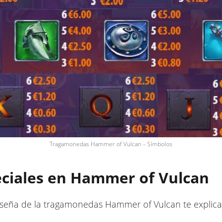
Tragamonedas Hammer of Vulcan – Símbolos
eciales en Hammer of Vulcan
eseña de la tragamonedas Hammer of Vulcan te explica