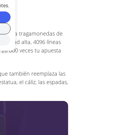
tes.
obre esta tragamonedas de
atilidad alta, 4096 líneas
 20 000 veces tu apuesta
, que también reemplaza las
tatua, el cáliz, las espadas,