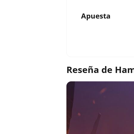
Apuesta
Reseña de Ham