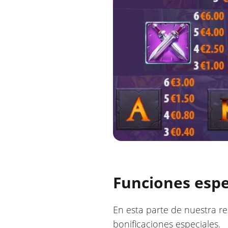
Funciones esp
En esta parte de nuestra r
bonificaciones especiales.