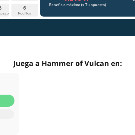
Beneficio máximo (x Tu apuesta)
6
6
 pago
Rodillos
Juega a Hammer of Vulcan en: