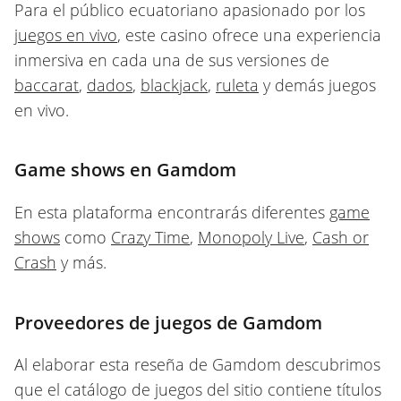
Para el público ecuatoriano apasionado por los
juegos en vivo
, este casino ofrece una experiencia
inmersiva en cada una de sus versiones de
baccarat
,
dados
,
blackjack
,
ruleta
y demás juegos
en vivo.
Game shows en Gamdom
En esta plataforma encontrarás diferentes
game
shows
como
Crazy Time
,
Monopoly Live
,
Cash or
Crash
y más.
Proveedores de juegos de Gamdom
Al elaborar esta reseña de Gamdom descubrimos
que el catálogo de juegos del sitio contiene títulos