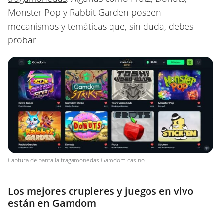
Monster Pop y Rabbit Garden poseen
mecanismos y temáticas que, sin duda, debes
probar.
Captura de pantalla tragamonedas Gamdom casino
Los mejores crupieres y juegos en vivo
están en Gamdom