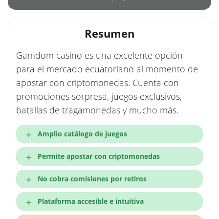
Resumen
Gamdom casino es una excelente opción
para el mercado ecuatoriano al momento de
apostar con criptomonedas. Cuenta con
promociones sorpresa, juegos exclusivos,
batallas de tragamonedas y mucho más.
Amplio catálogo de juegos
Permite apostar con criptomonedas
No cobra comisiones por retiros
Plataforma accesible e intuitiva