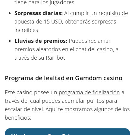
tiene para los jugadores
Sorpresas diarias:
Al cumplir un requisito de
apuesta de 15 USD, obtendrás sorpresas
increíbles
Lluvias de premios:
Puedes reclamar
premios aleatorios en el chat del casino, a
través de su Rainbot
Programa de lealtad en Gamdom casino
Este casino posee un
programa de fidelización
a
través del cual puedes acumular puntos para
escalar de nivel. Aquí te mostramos algunos de los
beneficios: