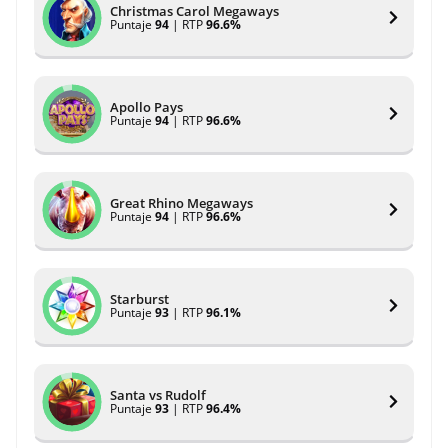
Christmas Carol Megaways
Puntaje
94
| RTP
96.6%
Apollo Pays
Puntaje
94
| RTP
96.6%
Great Rhino Megaways
Puntaje
94
| RTP
96.6%
Starburst
Puntaje
93
| RTP
96.1%
Santa vs Rudolf
Puntaje
93
| RTP
96.4%