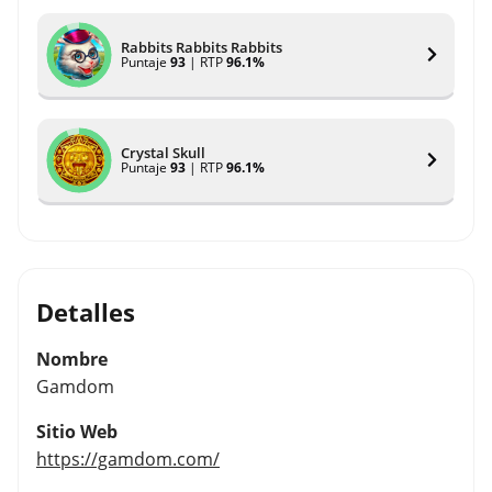
Rabbits Rabbits Rabbits
Puntaje
93
| RTP
96.1%
Crystal Skull
Puntaje
93
| RTP
96.1%
Detalles
Nombre
Gamdom
Sitio Web
https://gamdom.com/