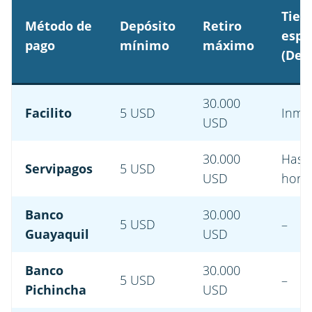
Tiem
Método de
Depósito
Retiro
espe
pago
mínimo
máximo
(Dep
30.000
Facilito
5 USD
Inme
USD
30.000
Hast
Servipagos
5 USD
USD
hora
Banco
30.000
5 USD
–
Guayaquil
USD
Banco
30.000
5 USD
–
Pichincha
USD