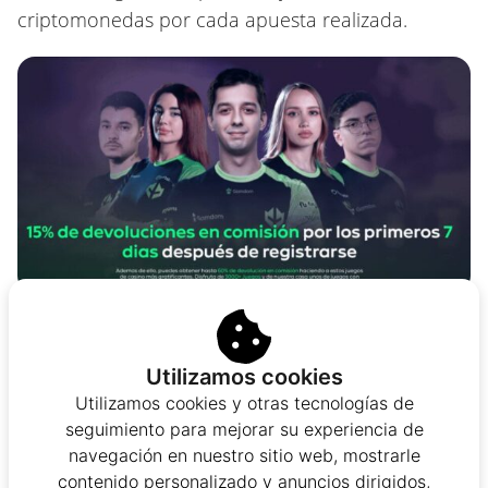
criptomonedas por cada apuesta realizada.
Captura del bono rakeback de Gamdom
Solo recuerda lo siguiente:
Utilizamos cookies
Utilizamos cookies y otras tecnologías de
Esta oferta es entregada mediante correo
seguimiento para mejorar su experiencia de
electrónico luego de su verificación
navegación en nuestro sitio web, mostrarle
Puedes reclamar esta oferta en las 8 horas
contenido personalizado y anuncios dirigidos,