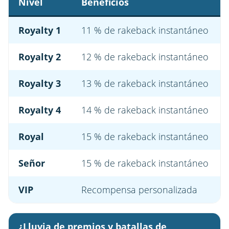
Nivel
Beneficios
Royalty 1
11 % de rakeback instantáneo
Royalty 2
12 % de rakeback instantáneo
Royalty 3
13 % de rakeback instantáneo
Royalty 4
14 % de rakeback instantáneo
Royal
15 % de rakeback instantáneo
Señor
15 % de rakeback instantáneo
VIP
Recompensa personalizada
¿Lluvia de premios y batallas de