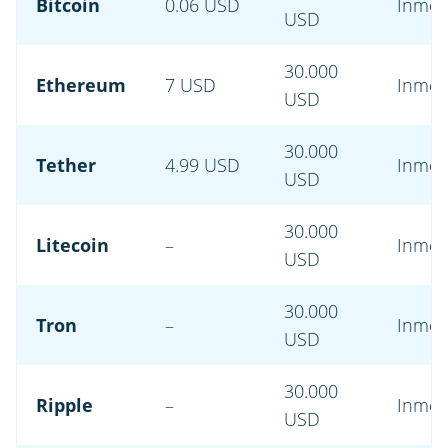
Bitcoin
0.06 USD
Inmed
USD
30.000
Ethereum
7 USD
Inmed
USD
30.000
Tether
4.99 USD
Inmed
USD
30.000
Litecoin
–
Inmed
USD
30.000
Tron
–
Inmed
USD
30.000
Ripple
–
Inmed
USD