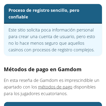
Proceso de registro sencillo, pero
confiable
Este sitio solicita poca información personal
para crear una cuenta de usuario, pero esto
no lo hace menos seguro que aquellos
casinos con procesos de registro complejos.
Métodos de pago en Gamdom
En esta reseña de Gamdom es imprescindible un
apartado con los
métodos de pago
disponibles
para los jugadores ecuatorianos.