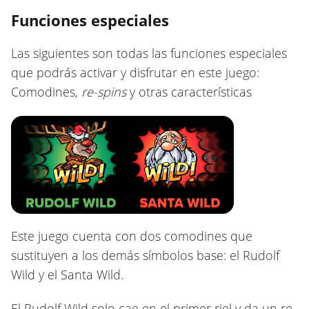
Funciones especiales
Las siguientes son todas las funciones especiales
que podrás activar y disfrutar en este juego:
Comodines,
re-spins
y otras características
Este juego cuenta con dos comodines que
sustituyen a los demás símbolos base: el Rudolf
Wild y el Santa Wild.
El Rudolf Wild solo cae en el primer riel y da un re-