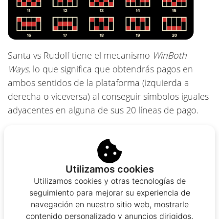
Santa vs Rudolf tiene el mecanismo
WinBoth
Ways
, lo que significa que obtendrás pagos en
ambos sentidos de la plataforma (izquierda a
derecha o viceversa) al conseguir símbolos iguales
adyacentes en alguna de sus 20 líneas de pago.
Límite de apuesta y
autoplay
En este juego podrás apostar desde 0,20 USD
Utilizamos cookies
hasta 400 USD. Además, puedes activar entre 10 y
Utilizamos cookies y otras tecnologías de
1000 rondas automáticas.
seguimiento para mejorar su experiencia de
navegación en nuestro sitio web, mostrarle
contenido personalizado y anuncios dirigidos,