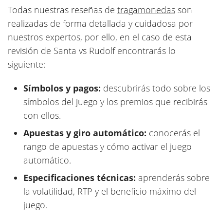
Todas nuestras reseñas de
tragamonedas
son
realizadas de forma detallada y cuidadosa por
nuestros expertos, por ello, en el caso de esta
revisión de Santa vs Rudolf encontrarás lo
siguiente:
Símbolos y pagos:
descubrirás todo sobre los
símbolos del juego y los premios que recibirás
con ellos.
Apuestas y giro automático:
conocerás el
rango de apuestas y cómo activar el juego
automático.
Especificaciones técnicas:
aprenderás sobre
la volatilidad, RTP y el beneficio máximo del
juego.