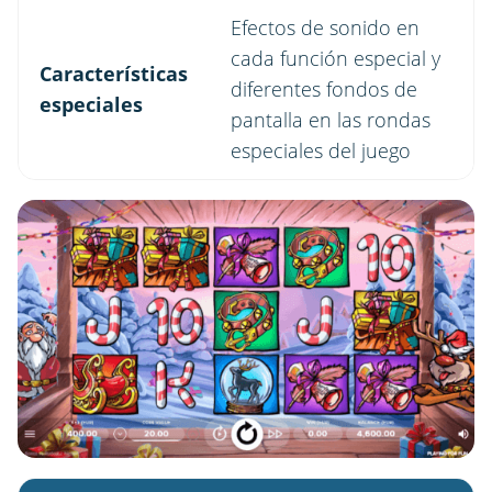
Efectos de sonido en
cada función especial y
Características
diferentes fondos de
especiales
pantalla en las rondas
especiales del juego