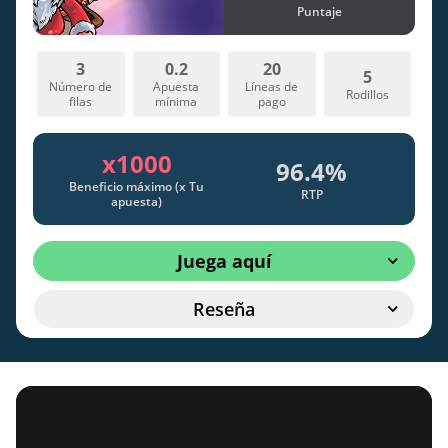
Puntaje
3
0.2
20
5
Número de
Apuesta
Líneas de
Rodillos
filas
mínima
pago
x1000
96.4%
Beneficio máximo (x Tu
RTP
apuesta)
Juega aquí
Reseña