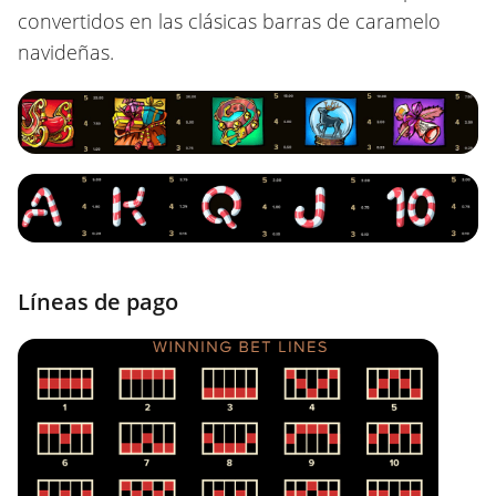
convertidos en las clásicas barras de caramelo
navideñas.
Líneas de pago