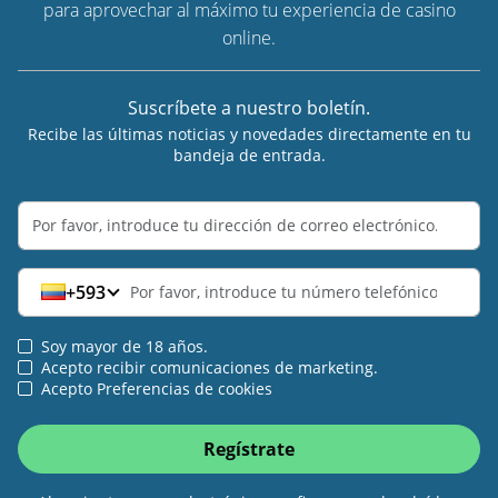
para aprovechar al máximo tu experiencia de casino
online.
Suscríbete a nuestro boletín.
Recibe las últimas noticias y novedades directamente en tu
bandeja de entrada.
+593
Soy mayor de 18 años.
Acepto recibir comunicaciones de marketing.
Acepto Preferencias de cookies
Regístrate