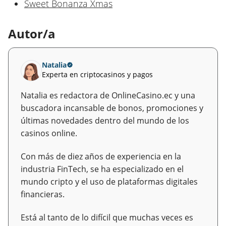
Sweet Bonanza Xmas
Autor/a
Natalia
Experta en criptocasinos y pagos
Natalia es redactora de OnlineCasino.ec y una
buscadora incansable de bonos, promociones y
últimas novedades dentro del mundo de los
casinos online.
Con más de diez años de experiencia en la
industria FinTech, se ha especializado en el
mundo cripto y el uso de plataformas digitales
financieras.
Está al tanto de lo difícil que muchas veces es