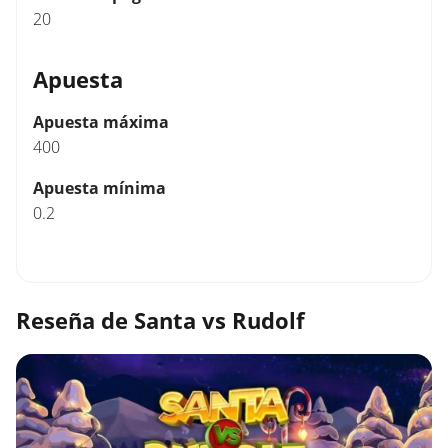
20
Apuesta
Apuesta máxima
400
Apuesta mínima
0.2
Reseña de Santa vs Rudolf