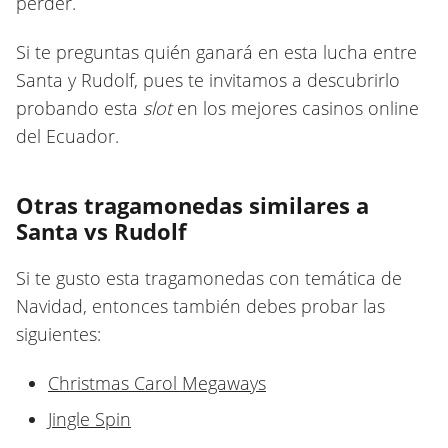
perder.
Si te preguntas quién ganará en esta lucha entre
Santa y Rudolf, pues te invitamos a descubrirlo
probando esta
slot
en los mejores casinos online
del Ecuador.
Otras tragamonedas similares a
Santa vs Rudolf
Si te gusto esta tragamonedas con temática de
Navidad, entonces también debes probar las
siguientes:
Christmas Carol Megaways
Jingle Spin