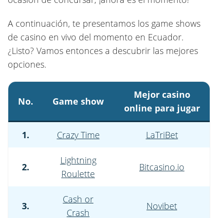
A continuación, te presentamos los game shows
de casino en vivo del momento en Ecuador.
¿Listo? Vamos entonces a descubrir las mejores
opciones.
Mejor casino
No.
Game show
online para jugar
1.
Crazy Time
LaTriBet
Lightning
2.
Bitcasino.io
Roulette
Cash or
3.
Novibet
Crash