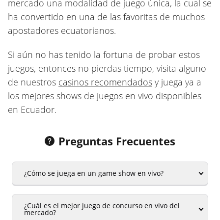
mercado una modalidad de juego única, la cual se
ha convertido en una de las favoritas de muchos
apostadores ecuatorianos.
Si aún no has tenido la fortuna de probar estos
juegos, entonces no pierdas tiempo, visita alguno
de nuestros
casinos recomendados
y juega ya a
los mejores shows de juegos en vivo disponibles
en Ecuador.
Preguntas Frecuentes
¿Cómo se juega en un game show en vivo?
¿Cuál es el mejor juego de concurso en vivo del
mercado?