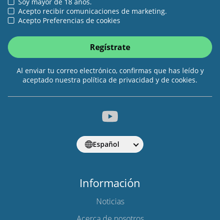
Soy mayor de 18 años.
Acepto recibir comunicaciones de marketing.
Acepto Preferencias de cookies
Regístrate
Al enviar tu correo electrónico, confirmas que has leído y
aceptado nuestra política de privacidad y de cookies.
Español
Información
Noticias
Acerca de nosotros