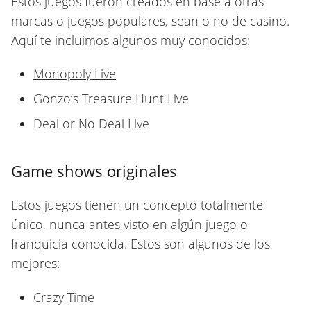
Estos juegos fueron creados en base a otras
marcas o juegos populares, sean o no de casino.
Aquí te incluimos algunos muy conocidos:
Monopoly Live
Gonzo’s Treasure Hunt Live
Deal or No Deal Live
Game shows
originales
Estos juegos tienen un concepto totalmente
único, nunca antes visto en algún juego o
franquicia conocida. Estos son algunos de los
mejores:
Crazy Time