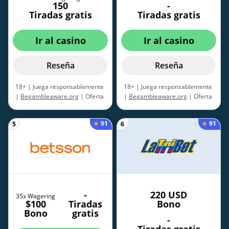
150
-
Tiradas gratis
Tiradas gratis
Ir al casino
Ir al casino
Reseña
Reseña
18+ | Juega responsablemente
18+ | Juega responsablemente
|
Begambleaware.org
| Oferta
|
Begambleaware.org
| Oferta
de bienvenida exclusiva de
de bienvenida exclusiva de
Megapari para jugadores
31Bet para jugadores nuevos en
91
91
5
6
nuevos en Ecuador. Depósito
Ecuador. Depósito mínimo:
mínimo: 10 USD con el código
equivalente a USD $20. Rollover:
ECCASINO30. Rollover: 35x. |
Se
35x |
Se aplican las normas y
aplican las normas y
condiciones
condiciones
-
220 USD
35x Wagering
$100
Tiradas
Bono
Bono
gratis
-