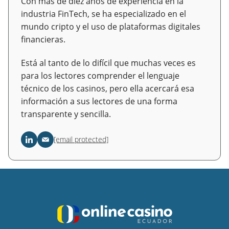
Con más de diez años de experiencia en la
industria FinTech, se ha especializado en el
mundo cripto y el uso de plataformas digitales
financieras.
Está al tanto de lo difícil que muchas veces es
para los lectores comprender el lenguaje
técnico de los casinos, pero ella acercará esa
información a sus lectores de una forma
transparente y sencilla.
[email protected]