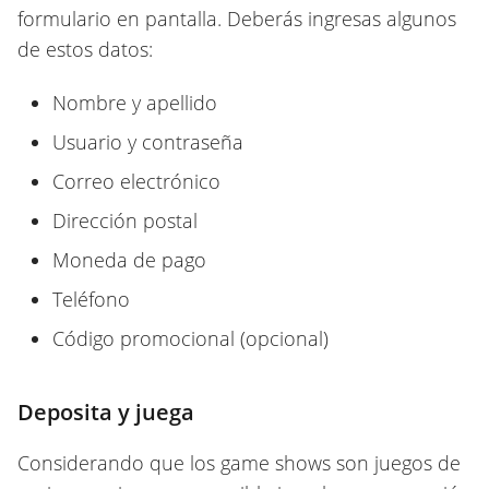
formulario en pantalla. Deberás ingresas algunos
de estos datos:
Nombre y apellido
Usuario y contraseña
Correo electrónico
Dirección postal
Moneda de pago
Teléfono
Código promocional (opcional)
Deposita y juega
Considerando que los game shows son juegos de