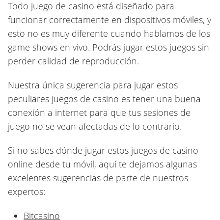
Todo juego de casino está diseñado para
funcionar correctamente en dispositivos móviles, y
esto no es muy diferente cuando hablamos de los
game shows en vivo. Podrás jugar estos juegos sin
perder calidad de reproducción.
Nuestra única sugerencia para jugar estos
peculiares juegos de casino es tener una buena
conexión a internet para que tus sesiones de
juego no se vean afectadas de lo contrario.
Si no sabes dónde jugar estos juegos de casino
online desde tu móvil, aquí te dejamos algunas
excelentes sugerencias de parte de nuestros
expertos:
Bitcasino