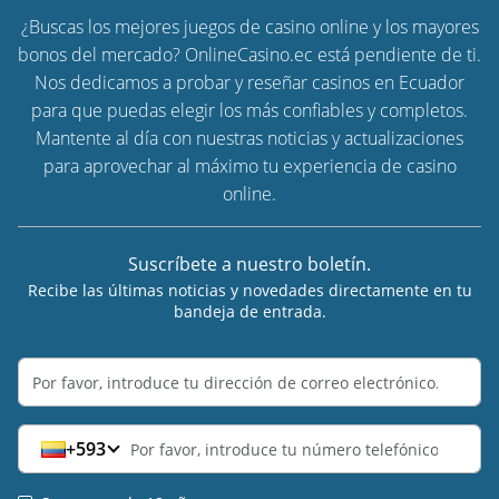
¿Buscas los mejores juegos de casino online y los mayores
bonos del mercado? OnlineCasino.ec está pendiente de ti.
Nos dedicamos a probar y reseñar casinos en Ecuador
para que puedas elegir los más confiables y completos.
Mantente al día con nuestras noticias y actualizaciones
para aprovechar al máximo tu experiencia de casino
online.
Suscríbete a nuestro boletín.
Recibe las últimas noticias y novedades directamente en tu
bandeja de entrada.
+593