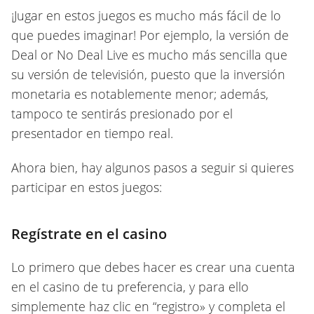
¡Jugar en estos juegos es mucho más fácil de lo
que puedes imaginar! Por ejemplo, la versión de
Deal or No Deal Live es mucho más sencilla que
su versión de televisión, puesto que la inversión
monetaria es notablemente menor; además,
tampoco te sentirás presionado por el
presentador en tiempo real.
Ahora bien, hay algunos pasos a seguir si quieres
participar en estos juegos:
Regístrate en el casino
Lo primero que debes hacer es crear una cuenta
en el casino de tu preferencia, y para ello
simplemente haz clic en “registro» y completa el