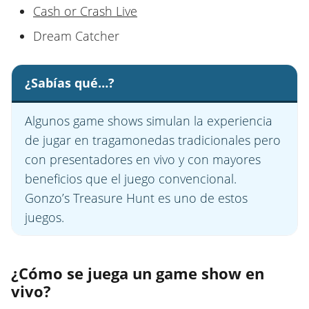
Cash or Crash Live
Dream Catcher
¿Sabías qué…?
Algunos game shows simulan la experiencia
de jugar en tragamonedas tradicionales pero
con presentadores en vivo y con mayores
beneficios que el juego convencional.
Gonzo’s Treasure Hunt es uno de estos
juegos.
¿Cómo se juega un game show en
vivo?