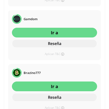
Aplican T&C
Gamdom
Ir a
Reseña
Aplican T&C
Brazino777
Ir a
Reseña
Aplican T&C