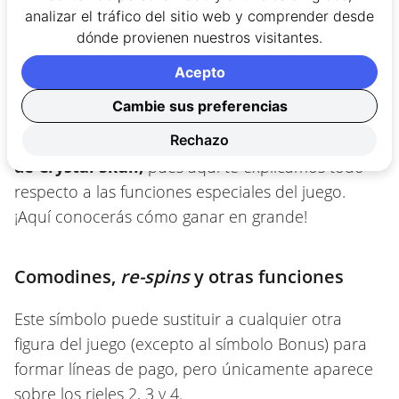
recibir recompensas pequeñas en períodos
analizar el tráfico del sitio web y comprender desde
de tiempo cortos.
dónde provienen nuestros visitantes.
Acepto
Funciones especiales de Crystal Skull
Cambie sus preferencias
Rechazo
Esta es la parte más divertida de nuestra
reseña
de Crystal Skull,
pues aquí te explicamos todo
respecto a las funciones especiales del juego.
¡Aquí conocerás cómo ganar en grande!
Comodines,
re-spins
y otras funciones
Este símbolo puede sustituir a cualquier otra
figura del juego (excepto al símbolo Bonus) para
formar líneas de pago, pero únicamente aparece
sobre los rieles 2, 3 y 4.