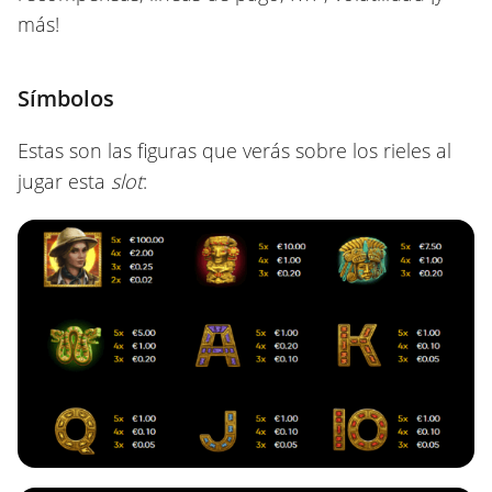
más!
Símbolos
Estas son las figuras que verás sobre los rieles al
jugar esta
slot
: