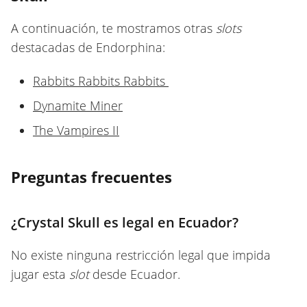
A continuación, te mostramos otras
slots
destacadas de Endorphina:
Rabbits Rabbits Rabbits
Dynamite Miner
The Vampires II
Preguntas frecuentes
¿Crystal Skull es legal en Ecuador?
No existe ninguna restricción legal que impida
jugar esta
slot
desde Ecuador.