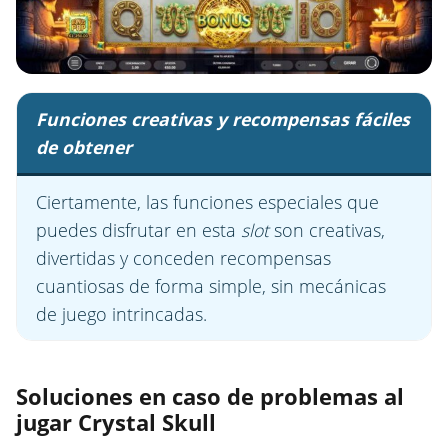
Funciones creativas y recompensas fáciles
de obtener
Ciertamente, las funciones especiales que
puedes disfrutar en esta
slot
son creativas,
divertidas y conceden recompensas
cuantiosas de forma simple, sin mecánicas
de juego intrincadas.
Soluciones en caso de problemas al
jugar Crystal Skull