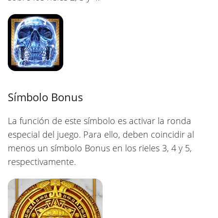
Símbolo Bonus
La función de este símbolo es activar la ronda
especial del juego. Para ello, deben coincidir al
menos un símbolo Bonus en los rieles 3, 4 y 5,
respectivamente.