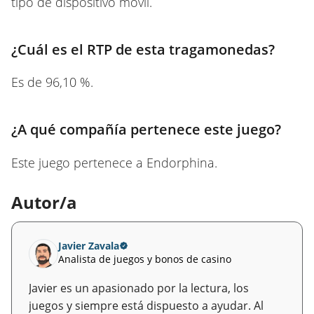
tipo de dispositivo móvil.
¿Cuál es el RTP de esta tragamonedas?
Es de 96,10 %.
¿A qué compañía pertenece este juego?
Este juego pertenece a Endorphina.
Autor/a
Javier Zavala
Analista de juegos y bonos de casino
Javier es un apasionado por la lectura, los
juegos y siempre está dispuesto a ayudar. Al