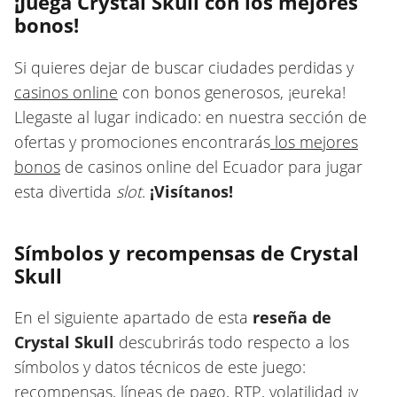
¡Juega Crystal Skull con los mejores
bonos!
Si quieres dejar de buscar ciudades perdidas y
casinos online
con bonos generosos, ¡eureka!
Llegaste al lugar indicado: en nuestra sección de
ofertas y promociones encontrarás
los mejores
bonos
de casinos online del Ecuador para jugar
esta divertida
slot
.
¡Visítanos!
Símbolos y recompensas de Crystal
Skull
En el siguiente apartado de esta
reseña de
Crystal Skull
descubrirás todo respecto a los
símbolos y datos técnicos de este juego:
recompensas, líneas de pago, RTP, volatilidad ¡y