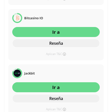
Bitcasino IO
Ir a
Reseña
Aplican T&C
Jackbit
Ir a
Reseña
Aplican T&C