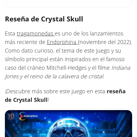
Reseña de Crystal Skull
Esta
tragamonedas
es uno de los lanzamientos
más reciente de
Endorphina
(noviembre del 2022).
Como dato curioso, el tema de este juego y su
símbolo principal están inspirados en el famoso
caso del cráneo Mitchell-Hedges y el filme
Indiana
Jones y el reino de la calavera de cristal​
.
¡Descubre más sobre este juego en esta
reseña
de Crystal Skull
!