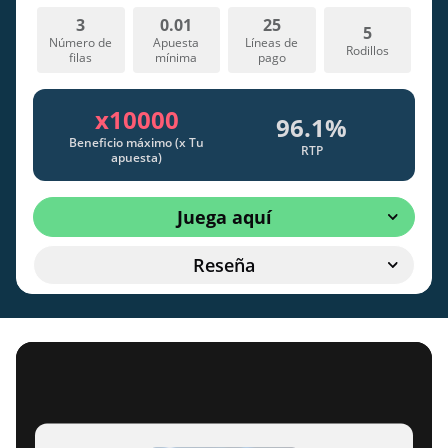
3
0.01
25
5
Número de
Apuesta
Líneas de
Rodillos
filas
mínima
pago
x10000
96.1%
Beneficio máximo (x Tu
RTP
apuesta)
Juega aquí
Reseña