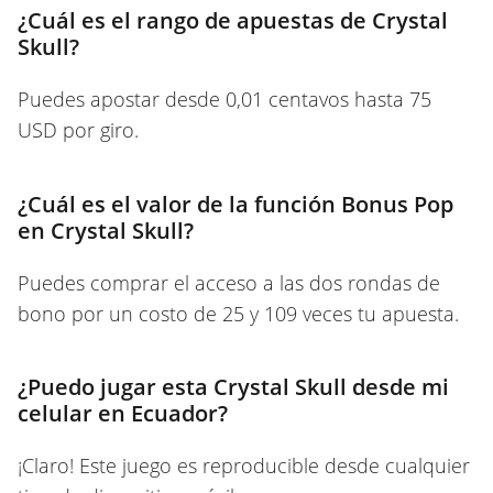
¿Cuál es el rango de apuestas de Crystal
Skull?
Puedes apostar desde 0,01 centavos hasta 75
USD por giro.
¿Cuál es el valor de la función Bonus Pop
en Crystal Skull?
Puedes comprar el acceso a las dos rondas de
bono por un costo de 25 y 109 veces tu apuesta.
¿Puedo jugar esta Crystal Skull desde mi
celular en Ecuador?
¡Claro! Este juego es reproducible desde cualquier