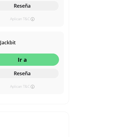
Reseña
Aplican T&C
Jackbit
Ir a
Reseña
Aplican T&C