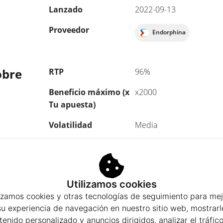
Lanzado
2022-09-13
Proveedor
Endorphina
obre
RTP
96%
Beneficio máximo (x
x2000
Tu apuesta)
Volatilidad
Media
Líneas de pago
20
Apuesta máxima
120
Utilizamos cookies
lizamos cookies y otras tecnologías de seguimiento para mej
Apuesta mínima
0.2
su experiencia de navegación en nuestro sitio web, mostrarl
tenido personalizado y anuncios dirigidos, analizar el tráfico