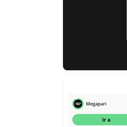
Megapari
Ir a