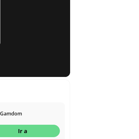
Gamdom
Ir a