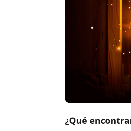
¿Qué encontrar