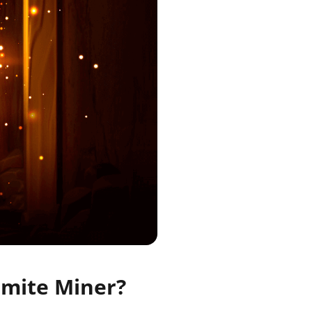
amite Miner?