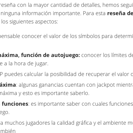
reseña con la mayor cantidad de detalles, hemos segui
 ninguna información importante. Para esta
reseña d
los siguientes aspectos:
pensable conocer el valor de los símbolos para determi
áxima, función de autojuego:
conocer los límites d
 a la hora de jugar.
P puedes calcular la posibilidad de recuperar el valor 
máxima
: algunas ganancias cuentan con jackpot mientra
máxima y esto es importante saberlo.
s funciones
: es importante saber con cuales funcione
ego.
ra muchos jugadores la calidad gráfica y el ambiente mu
también