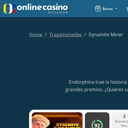
Bonos
Home
Tragamonedas
Dynamite Miner
Endorphina trae la histori
grandes premios. ¿Quieres s
3
Número
92
filas