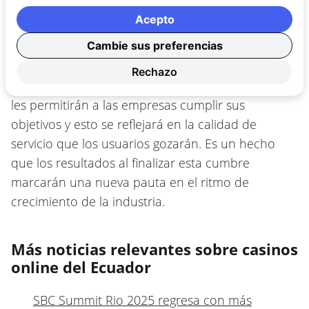
Latinoamérica cumple con todos los requisitos y
Acepto
sin duda ayudará a las empresas a enfrentar los
Cambie sus preferencias
retos presentes y los que están por venir.
Rechazo
La variedad y la diversificación de los participantes
les permitirán a las empresas cumplir sus
objetivos y esto se reflejará en la calidad de
servicio que los usuarios gozarán. Es un hecho
que los resultados al finalizar esta cumbre
marcarán una nueva pauta en el ritmo de
crecimiento de la industria.
Más noticias relevantes sobre casinos
online del Ecuador
SBC Summit Rio 2025 regresa con más