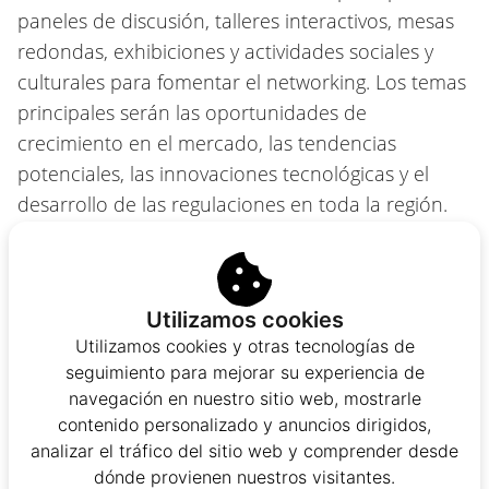
paneles de discusión, talleres interactivos, mesas
redondas, exhibiciones y actividades sociales y
culturales para fomentar el networking. Los temas
principales serán las oportunidades de
crecimiento en el mercado, las tendencias
potenciales, las innovaciones tecnológicas y el
desarrollo de las regulaciones en toda la región.
El SBC Summit Latinoamérica es un
gran espacio para el desarrollo de la
Utilizamos cookies
industria
Utilizamos cookies y otras tecnologías de
seguimiento para mejorar su experiencia de
Un espacio destinado a la colaboración, la
navegación en nuestro sitio web, mostrarle
información, la propuesta y la oferta de nuevos
contenido personalizado y anuncios dirigidos,
productos es indispensable para el crecimiento de
analizar el tráfico del sitio web y comprender desde
dónde provienen nuestros visitantes.
la industria del juego. El SBC Summit