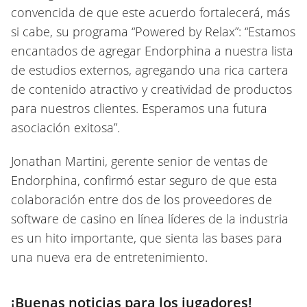
convencida de que este acuerdo fortalecerá, más
si cabe, su programa “Powered by Relax”: “Estamos
encantados de agregar Endorphina a nuestra lista
de estudios externos, agregando una rica cartera
de contenido atractivo y creatividad de productos
para nuestros clientes. Esperamos una futura
asociación exitosa”.
Jonathan Martini, gerente senior de ventas de
Endorphina, confirmó estar seguro de que esta
colaboración entre dos de los proveedores de
software de casino en línea líderes de la industria
es un hito importante, que sienta las bases para
una nueva era de entretenimiento.
¡Buenas noticias para los jugadores!