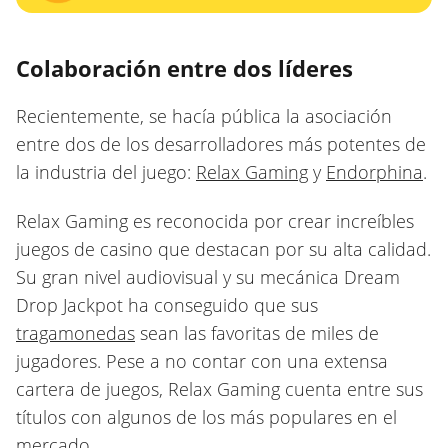
Colaboración entre dos líderes
Recientemente, se hacía pública la asociación
entre dos de los desarrolladores más potentes de
la industria del juego:
Relax Gaming
y
Endorphina
.
Relax Gaming es reconocida por crear increíbles
juegos de casino que destacan por su alta calidad.
Su gran nivel audiovisual y su mecánica Dream
Drop Jackpot ha conseguido que sus
tragamonedas
sean las favoritas de miles de
jugadores. Pese a no contar con una extensa
cartera de juegos, Relax Gaming cuenta entre sus
títulos con algunos de los más populares en el
mercado.