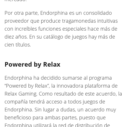
Por otra parte, Endorphina es un consolidado
proveedor que produce tragamonedas intuitivas
con increíbles funciones especiales hace más de
diez años. En su catálogo de juegos hay más de
cien títulos.
Powered by Relax
Endorphina ha decidido sumarse al programa
“Powered by Relax”, la innovadora plataforma de
Relax Gaming. Como resultado de este acuerdo, la
compañía tendrá acceso a todos juegos de
Endorphina. Sin lugar a dudas, un acuerdo muy
beneficioso para ambas partes, puesto que
Endorphina utilizará la red de distribución de