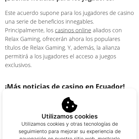
Este acuerdo supone para los jugadores de casino
una serie de beneficios innegables.
Principalmente, los
casinos online
aliados con
Relax Gaming, ofrecerán ahora los populares
títulos de Relax Gaming. Y, además, la alianza
permitirá a los jugadores el acceso a juegos
exclusivos.
¡Más noticias de casino en Ecuador!
SBC Summit Rio 2025 regresa con más
innovación y oportunidades
Utilizamos cookies
Betsson Group se une a Premier Padel como
Utilizamos cookies y otras tecnologías de
socio global de apuestas
seguimiento para mejorar su experiencia de
navegación en nuestro sitio web, mostrarle