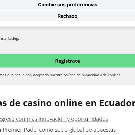
Cambie sus preferencias
Rechazo
 marketing.
Regístrate
rmas que has leído y aceptado nuestra política de privacidad y de cookies.
as de casino online en Ecuado
egresa con más innovación y oportunidades
 Premier Padel como socio global de apuestas