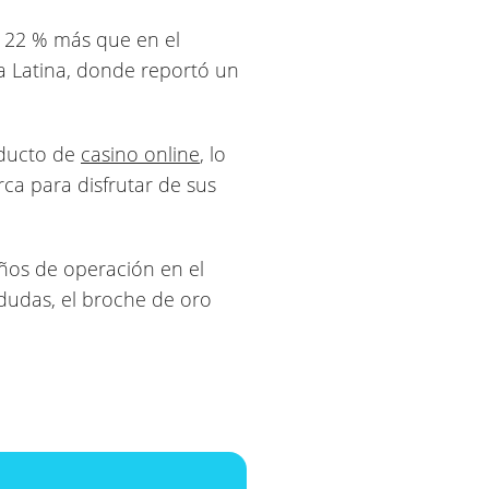
n 22 % más que en el
a Latina, donde reportó un
oducto de
casino online
, lo
ca para disfrutar de sus
ños de operación en el
 dudas, el broche de oro