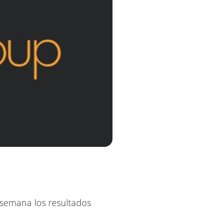
 semana los resultados