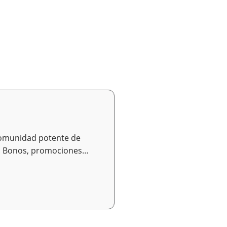
 comunidad potente de
e. Bonos, promociones…