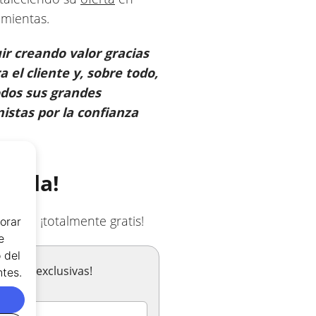
amientas.
ir creando valor gracias
 el cliente y, sobre todo,
odos sus grandes
istas por la confianza
 nada!
juego, ¡totalmente gratis!
orar
e
 del
ciones exclusivas!
tes.