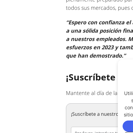
todos sus mercados, pues c
“Espero con confianza el 
a una sólida posición fina
a nuestros empleados. M
esfuerzos en 2023 y tamb
que han demostrado.”
¡Suscríbete a n
Mantente al día de la actual
Uti
con
¡Suscríbete a nuestro newsl
sit