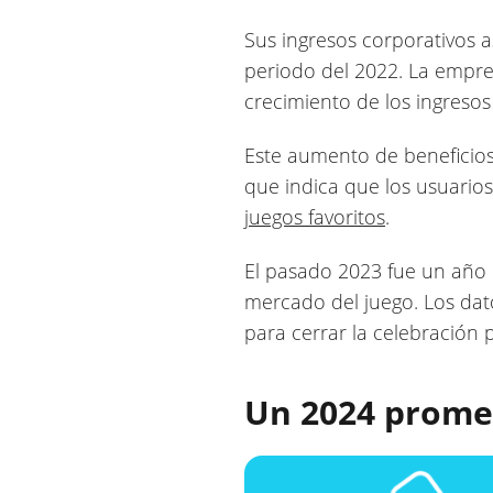
Sus ingresos corporativos 
periodo del 2022. La empre
crecimiento de los ingreso
Este aumento de beneficio
que indica que los usuarios
juegos favoritos
.
El pasado 2023 fue un año 
mercado del juego. Los dat
para cerrar la celebración 
Un 2024 prome