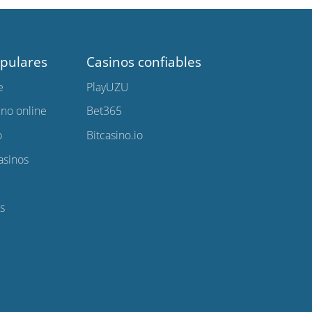
pulares
Casinos confiables
e
PlayUZU
no online
Bet365
o
Bitcasino.io
asinos
s