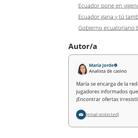
Ecuador pone en vigenc
Ecuador gana y tú tamb
Gobierno ecuatoriano b
Autor/a
María Jorde
Analista de casino
María se encarga de la re
jugadores informados que 
¡Encontrar ofertas irresist
[email protected]