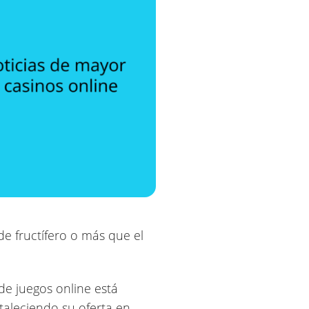
e fructífero o más que el
 de juegos online está
rtaleciendo su
oferta
en