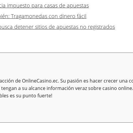
ia impuesto para casas de apuestas
ién: Tragamonedas con dinero fácil
usca detener sitios de apuestas no registrados
dacción de OnlineCasino.ec. Su pasión es hacer crecer una
tengan a su alcance información veraz sobre casino onlin
ibles es su punto fuerte!