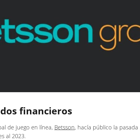
dos financieros
bal de juego en línea,
Betsson
, hacía público la pasada
s al 2023.