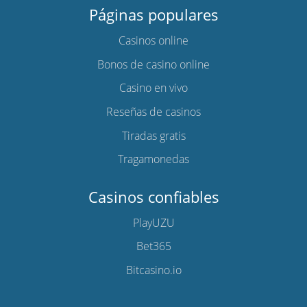
Páginas populares
Casinos online
Bonos de casino online
Casino en vivo
Reseñas de casinos
Tiradas gratis
Tragamonedas
Casinos confiables
PlayUZU
Bet365
Bitcasino.io