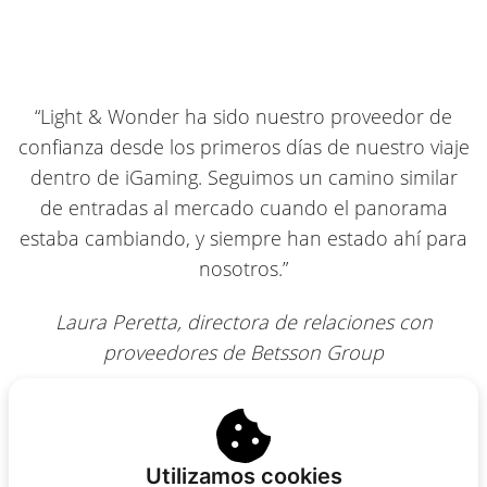
“Light & Wonder ha sido nuestro proveedor de
confianza desde los primeros días de nuestro viaje
dentro de iGaming. Seguimos un camino similar
de entradas al mercado cuando el panorama
estaba cambiando, y siempre han estado ahí para
nosotros.”
Laura Peretta, directora de relaciones con
proveedores de Betsson Group
Utilizamos cookies
Los siguientes cuartos del año en curso o tal vez,