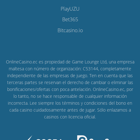
PlayUZU
Bet365
Bitcasino.io
OnlineCasino.ec es propiedad de Game Lounge Ltd, una empresa
maltesa con número de organización: C53144, completamente
independiente de las empresas de juego. Ten en cuenta que las
terceras partes se reservan el derecho de cambiar o eliminar las
bonificaciones/ofertas con poca antelación. OnlineCasino.ec, por
lo tanto, no se hace responsable de cualquier información
incorrecta. Lee siempre los términos y condiciones del bono en
cada casino cuidadosamente antes de jugar. Sólo enlazamos a
casinos con licencia oficial.