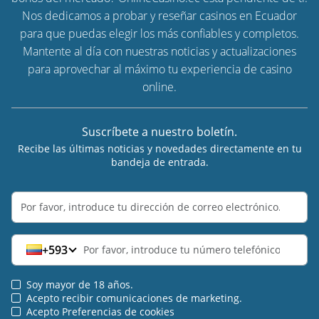
Nos dedicamos a probar y reseñar casinos en Ecuador
para que puedas elegir los más confiables y completos.
Mantente al día con nuestras noticias y actualizaciones
para aprovechar al máximo tu experiencia de casino
online.
Suscríbete a nuestro boletín.
Recibe las últimas noticias y novedades directamente en tu
bandeja de entrada.
+593
Soy mayor de 18 años.
Acepto recibir comunicaciones de marketing.
Acepto Preferencias de cookies