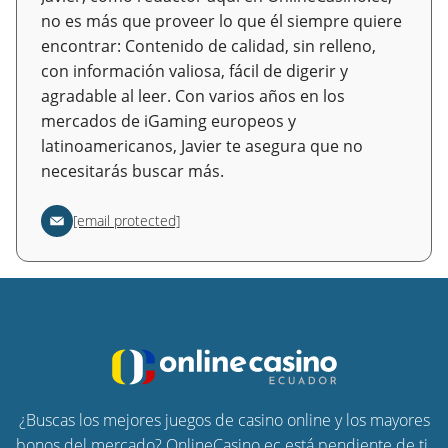
no es más que proveer lo que él siempre quiere
encontrar: Contenido de calidad, sin relleno,
con información valiosa, fácil de digerir y
agradable al leer. Con varios años en los
mercados de iGaming europeos y
latinoamericanos, Javier te asegura que no
necesitarás buscar más.
[email protected]
¿Buscas los mejores juegos de casino online y los mayores
bonos del mercado? OnlineCasino.ec está pendiente de ti.