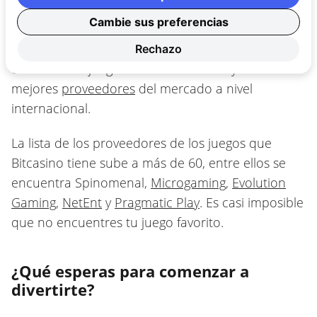
amplia, dentro de esta colección podrás
Cambie sus preferencias
encontrar
tragamonedas
,
blackjack
,
póker
,
ruletas
,
game shows
y
juegos con crupier en vivo
. La
Rechazo
colección de juegos de Bitcasino incluye solo los
mejores
proveedores
del mercado a nivel
internacional.
La lista de los proveedores de los juegos que
Bitcasino tiene sube a más de 60, entre ellos se
encuentra Spinomenal,
Microgaming
,
Evolution
Gaming
,
NetEnt
y
Pragmatic Play
. Es casi imposible
que no encuentres tu juego favorito.
¿Qué esperas para comenzar a
divertirte?