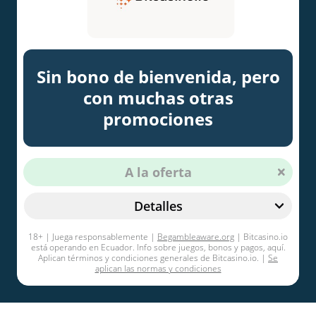
Sin bono de bienvenida, pero
con muchas otras
promociones
A la oferta
Detalles
18+ | Juega responsablemente |
Begambleaware.org
| Bitcasino.io
está operando en Ecuador. Info sobre juegos, bonos y pagos, aquí.
Aplican términos y condiciones generales de Bitcasino.io. |
Se
aplican las normas y condiciones