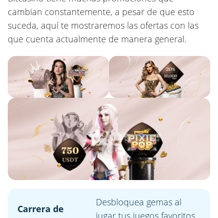
cambian constantemente, a pesar de que esto
suceda, aquí te mostraremos las ofertas con las
que cuenta actualmente de manera general.
Desbloquea gemas al
Carrera de
jugar tus juegos favoritos