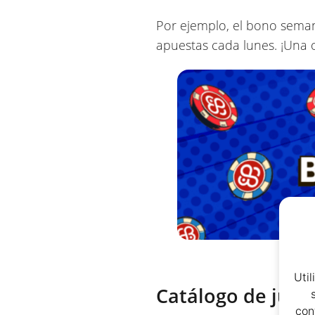
Por ejemplo, el bono sema
apuestas cada lunes. ¡Una 
Uti
Catálogo de jueg
con