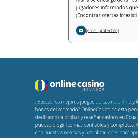
jugadores informados que 
¡Encontrar ofertas irresist
[email protected]
¿Buscas los mejores juegos de casino online y 
bonos del mercado? OnlineCasino.ec está pend
dedicamos a probar y reseñar casinos en Ecua
puedas elegir los más confiables y completos. 
con nuestras noticias y actualizaciones para ap