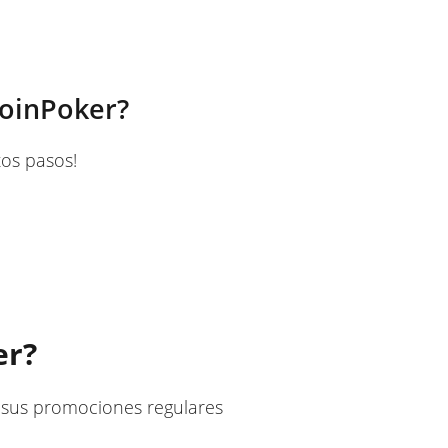
oinPoker?
tos pasos!
er?
 sus promociones regulares