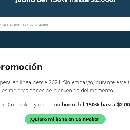
lican las normas y condiciones
 promoción
pera en línea desde 2024. Sin embargo, durante este 
 los mejores
bonos de bienvenida
del momento.
 en CoinPoker y recibe un
bono del 150% hasta $2.0
¡Quiero mi bono en CoinPoker!