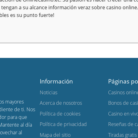
tengan a su alcance información veraz sobre casino onlin
ibles es su punto fuerte!
Información
Páginas po
Noticias
Casinos onlin
los mayores
Acerca de nosotros
Bonos de casi
iente de ti. Nos
Política de cookies
Casino en viv
dor para que
Política de privacidad
Reseñas de c
Mantente al día
rovechar al
Mapa del sitio
Tiradas gratis