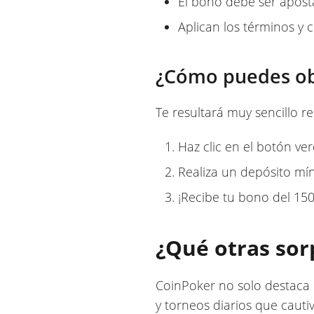
El bono debe ser apost
Aplican los términos y
¿Cómo puedes ob
Te resultará muy sencillo r
Haz clic en el botón ve
Realiza un depósito mí
¡Recibe tu bono del 150
¿Qué otras sor
CoinPoker no solo destaca
y torneos diarios que cauti