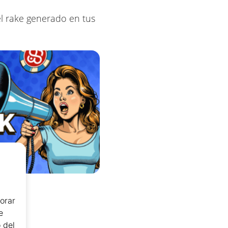
l rake generado en tus
orar
e
 del