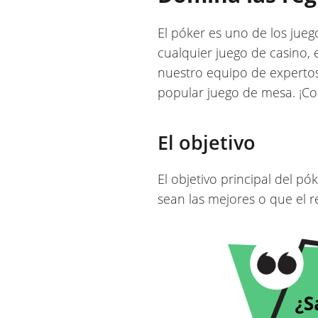
El póker es uno de los jue
cualquier juego de casino, 
nuestro equipo de expertos,
popular juego de mesa. ¡
El objetivo
El objetivo principal del pó
sean las mejores o que el 