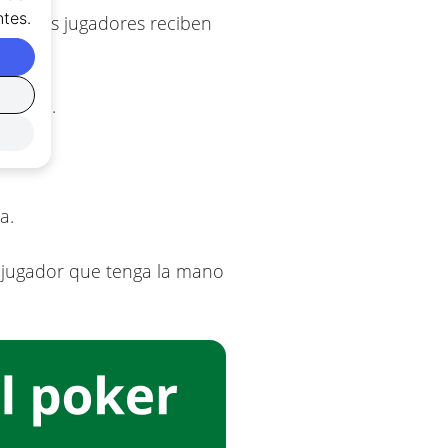
tes.
ando los jugadores reciben
 carta.
a.
 jugador que tenga la mano