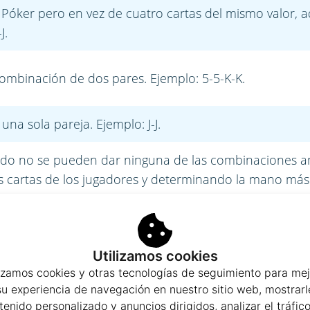
 Póker pero en vez de cuatro cartas del mismo valor, a
J.
combinación de dos pares. Ejemplo: 5-5-K-K.
 una sola pareja. Ejemplo: J-J.
do no se pueden dar ninguna de las combinaciones ant
s cartas de los jugadores y determinando la mano más 
pes.
urn, River y Showdown
Utilizamos cookies
lizamos cookies y otras tecnologías de seguimiento para mej
su experiencia de navegación en nuestro sitio web, mostrarl
uestas en el póker dependiendo de la modalidad que e
tenido personalizado y anuncios dirigidos, analizar el tráfico