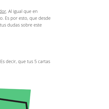
dor
. Al igual que en
to. Es por esto, que desde
 tus dudas sobre este
Es decir, que tus 5 cartas