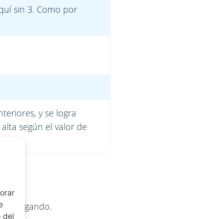
quí sin 3. Como por
eriores, y se logra
alta según el valor de
orar
e
stés jugando.
 del