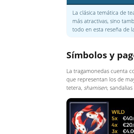
La clásica temática de te
más atractivas, sino tam
todo en esta reseña de 
Símbolos y pag
La tragamonedas cuenta con 
que representan los de may
tetera,
shamisen
, sandalias