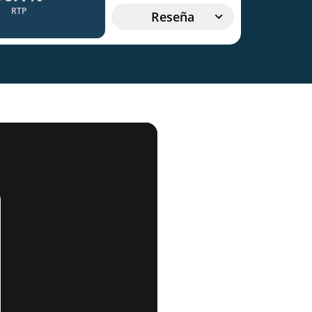
RTP
Reseña