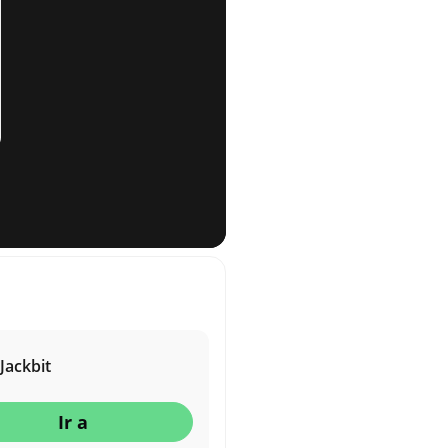
Jackbit
Ir a