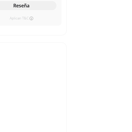
Reseña
Aplican T&C