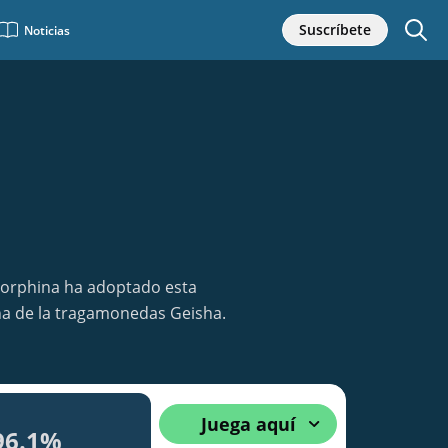
Suscríbete
Noticias
ndorphina ha adoptado esta
eña de la tragamonedas Geisha.
Juega aquí
96.1%