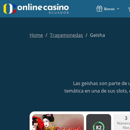
Bonos
Home
Tragamonedas
Geisha
Las geishas son parte de 
temática en una de sus slots,
3
Número
82
filas