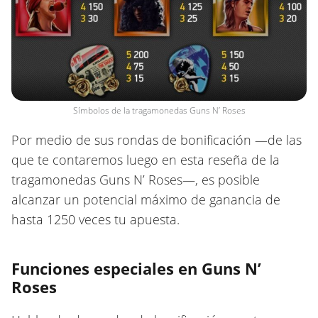
Símbolos de la tragamonedas Guns N’ Roses
Por medio de sus rondas de bonificación —de las
que te contaremos luego en esta reseña de la
tragamonedas Guns N’ Roses—, es posible
alcanzar un potencial máximo de ganancia de
hasta 1250 veces tu apuesta.
Funciones especiales en Guns N’
Roses