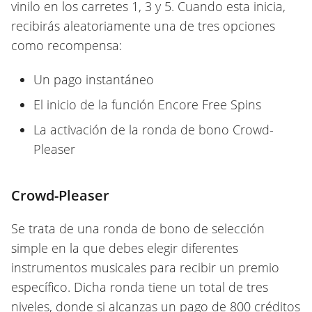
vinilo en los carretes 1, 3 y 5. Cuando esta inicia,
recibirás aleatoriamente una de tres opciones
como recompensa:
Un pago instantáneo
El inicio de la función Encore Free Spins
La activación de la ronda de bono Crowd-
Pleaser
Crowd-Pleaser
Se trata de una ronda de bono de selección
simple en la que debes elegir diferentes
instrumentos musicales para recibir un premio
específico. Dicha ronda tiene un total de tres
niveles, donde si alcanzas un pago de 800 créditos