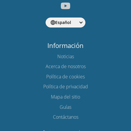
Español
Información
Noticias
Acerca de nosotros
Política de cookies
Política de privacidad
Mapa del sitio
Guías
Contáctanos