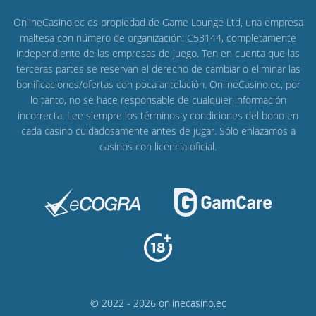
OnlineCasino.ec es propiedad de Game Lounge Ltd, una empresa
maltesa con número de organización: C53144, completamente
independiente de las empresas de juego. Ten en cuenta que las
terceras partes se reservan el derecho de cambiar o eliminar las
bonificaciones/ofertas con poca antelación. OnlineCasino.ec, por
lo tanto, no se hace responsable de cualquier información
incorrecta. Lee siempre los términos y condiciones del bono en
cada casino cuidadosamente antes de jugar. Sólo enlazamos a
casinos con licencia oficial.
© 2022 - 2026 onlinecasino.ec