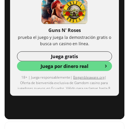
Guns N' Roses
prueba el juego y juega la demostración gratis o
busca un casino en línea.
Juega gratis
Juega por dinero real
18+ | Juega responsablemente|
Begambleaware.org
|
Oferta de bienvenida exclusiva de Gamdom casino para
jugadores nuevos en Ecuador. Válido para reclamar hasta 8
horas desde el registro.|
Se aplican las normas y
condiciones