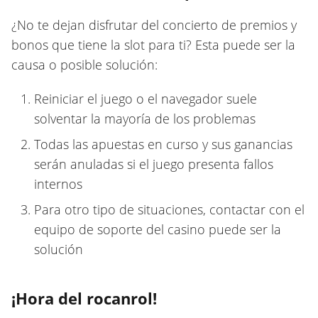
¿No te dejan disfrutar del concierto de premios y
bonos que tiene la slot para ti? Esta puede ser la
causa o posible solución:
Reiniciar el juego o el navegador suele
solventar la mayoría de los problemas
Todas las apuestas en curso y sus ganancias
serán anuladas si el juego presenta fallos
internos
Para otro tipo de situaciones, contactar con el
equipo de soporte del casino puede ser la
solución
¡Hora del rocanrol!