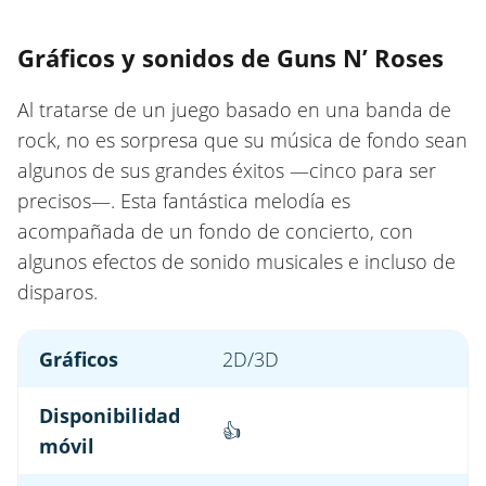
Gráficos y sonidos de Guns N’ Roses
Al tratarse de un juego basado en una banda de
rock, no es sorpresa que su música de fondo sean
algunos de sus grandes éxitos —cinco para ser
precisos—. Esta fantástica melodía es
acompañada de un fondo de concierto, con
algunos efectos de sonido musicales e incluso de
disparos.
Gráficos
2D/3D
Disponibilidad
👍
móvil