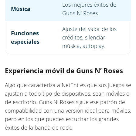
Los mejores éxitos de
Música
Guns N’ Roses
Ajuste del valor de los
Funciones
créditos, silenciar
especiales
música, autoplay.
Experiencia móvil de Guns N’ Roses
Algo que caracteriza a NetEnt es que sus juegos se
ajustan a todo tipo de dispositivos, sean móviles o
de escritorio. Guns N’ Roses sigue ese patrón de
compatibilidad con una
versión ideal para móviles
,
pero en los que puedes escuchar los grandes
éxitos de la banda de rock.