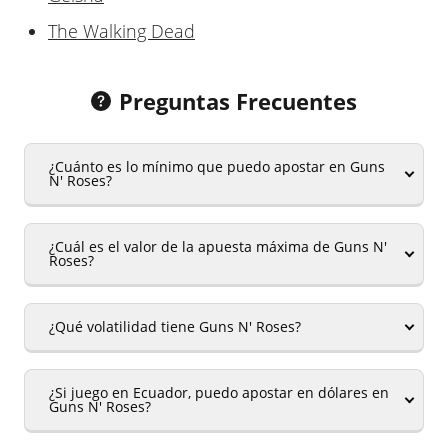
The Walking Dead
Preguntas Frecuentes
¿Cuánto es lo mínimo que puedo apostar en Guns
N' Roses?
¿Cuál es el valor de la apuesta máxima de Guns N'
Roses?
¿Qué volatilidad tiene Guns N' Roses?
¿Si juego en Ecuador, puedo apostar en dólares en
Guns N' Roses?