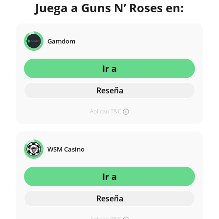
Juega a Guns N’ Roses en:
Gamdom
Ir a
Reseña
Aplican T&C
WSM Casino
Ir a
Reseña