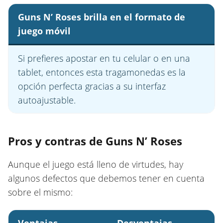
Guns N’ Roses brilla en el formato de
juego móvil
Si prefieres apostar en tu celular o en una
tablet, entonces esta tragamonedas es la
opción perfecta gracias a su interfaz
autoajustable.
Pros y contras de Guns N’ Roses
Aunque el juego está lleno de virtudes, hay
algunos defectos que debemos tener en cuenta
sobre el mismo: