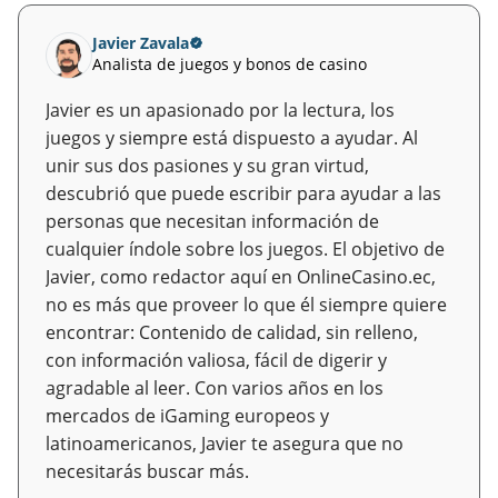
Javier Zavala
Analista de juegos y bonos de casino
Javier es un apasionado por la lectura, los
juegos y siempre está dispuesto a ayudar. Al
unir sus dos pasiones y su gran virtud,
descubrió que puede escribir para ayudar a las
personas que necesitan información de
cualquier índole sobre los juegos. El objetivo de
Javier, como redactor aquí en OnlineCasino.ec,
no es más que proveer lo que él siempre quiere
encontrar: Contenido de calidad, sin relleno,
con información valiosa, fácil de digerir y
agradable al leer. Con varios años en los
mercados de iGaming europeos y
latinoamericanos, Javier te asegura que no
necesitarás buscar más.