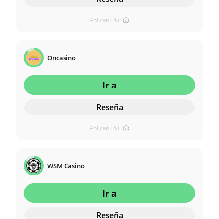
Aplican T&C
Oncasino
Ir a
Reseña
Aplican T&C
WSM Casino
Ir a
Reseña