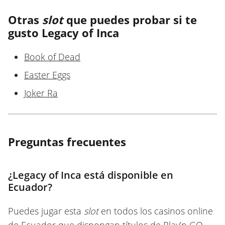
Otras
slot
que puedes probar si te
gusto Legacy of Inca
Book of Dead
Easter Eggs
Joker Ra
Preguntas frecuentes
¿Legacy of Inca está disponible en
Ecuador?
Puedes jugar esta
slot
en todos los casinos online
de Ecuador que dispongan títulos de Play’n GO.