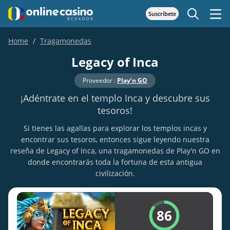
Suscríbete
Home
Tragamonedas
Legacy of Inca
Proveedor :
Play’n GO
¡Adéntrate en el templo Inca y descubre sus
tesoros!
Si tienes las agallas para explorar los templos incas y
encontrar sus tesoros, entonces sigue leyendo nuestra
reseña de Legacy of Inca, una tragamonedas de Play'n GO en
donde encontrarás toda la fortuna de esta antigua
civilización.
86