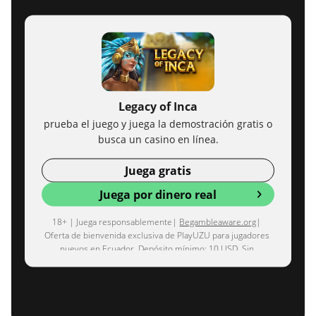
Legacy of Inca
prueba el juego y juega la demostración gratis o
busca un casino en línea.
Juega gratis
Juega por dinero real
18+ | Juega responsablemente|
Begambleaware.org
|
Oferta de bienvenida exclusiva de PlayUZU para jugadores
nuevos en Ecuador. Depósito mínimo: 10 USD. Sin
requisitos de apuesta.|
Se aplican las normas y
condiciones