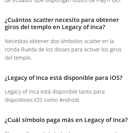
¿Cuántos
scatter
necesito para obtener
giros del templo en Legacy of Inca?
Necesitas obtener dos símbolos
scatter
en la
ronda Rueda de los dioses para activar los giros
del templo.
¿Legacy of Inca está disponible para iOS?
Legacy of Inca está disponible tanto para
dispositivos iOS como Android.
¿Cuál símbolo paga más en Legacy of Inca?