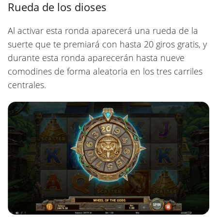
Rueda de los dioses
Al activar esta ronda aparecerá una rueda de la
suerte que te premiará con hasta 20 giros gratis, y
durante esta ronda aparecerán hasta nueve
comodines de forma aleatoria en los tres carriles
centrales.