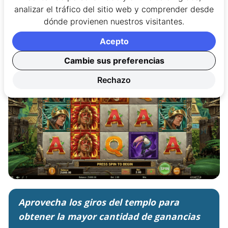
analizar el tráfico del sitio web y comprender desde
Esta tragamonedas no posee ningún tipo de
dónde provienen nuestros visitantes.
jackpot
o premio mayor; sin embargo, puedes
Acepto
ganar hasta 6500 veces tu apuesta en el juego.
Cambie sus preferencias
Rechazo
Aprovecha los giros del templo para
obtener la mayor cantidad de ganancias