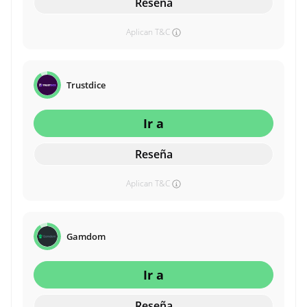
Reseña
Aplican T&C
Trustdice
Ir a
Reseña
Aplican T&C
Gamdom
Ir a
Reseña