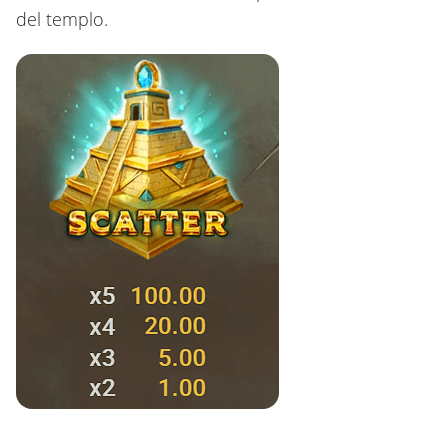
del templo.