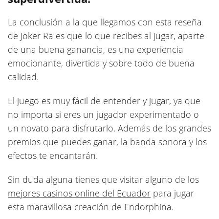
La conclusión a la que llegamos con esta reseña
de Joker Ra es que lo que recibes al jugar, aparte
de una buena ganancia, es una experiencia
emocionante, divertida y sobre todo de buena
calidad.
El juego es muy fácil de entender y jugar, ya que
no importa si eres un jugador experimentado o
un novato para disfrutarlo. Además de los grandes
premios que puedes ganar, la banda sonora y los
efectos te encantarán.
Sin duda alguna tienes que visitar alguno de los
mejores casinos online del Ecuador
para jugar
esta maravillosa creación de Endorphina.