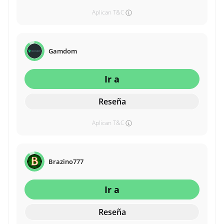
Aplican T&C
Gamdom
Ir a
Reseña
Aplican T&C
Brazino777
Ir a
Reseña