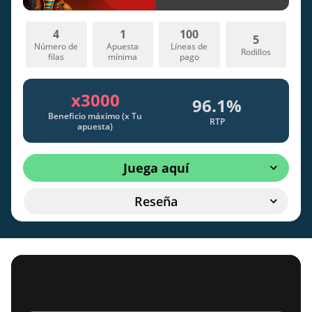
4
1
100
5
Número de
Apuesta
Líneas de
Rodillos
filas
mínima
pago
x3000
96.1%
Beneficio máximo (x Tu
RTP
apuesta)
Juega aquí
Reseña