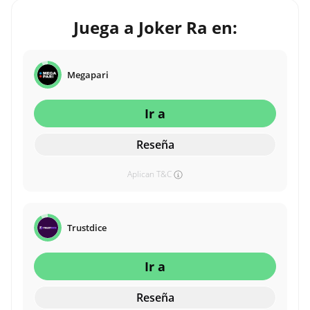
Juega a Joker Ra en:
Megapari
Ir a
Reseña
Aplican T&C
Trustdice
Ir a
Reseña