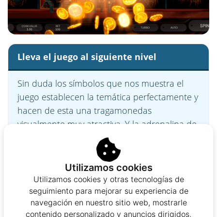
Lleva el juego al siguiente nivel
Sin duda los símbolos que nos muestra el
juego establecen la temática perfectamente y
hacen de esta una tragamonedas
visualmente muy atractiva. Y la adrenalina de
buscar la ganancia máxima lleva la
experiencia general del juego a otro nivel.
Utilizamos cookies
Utilizamos cookies y otras tecnologías de
Características del juego
seguimiento para mejorar su experiencia de
navegación en nuestro sitio web, mostrarle
Otros temas importantes a destacar en esta
contenido personalizado y anuncios dirigidos,