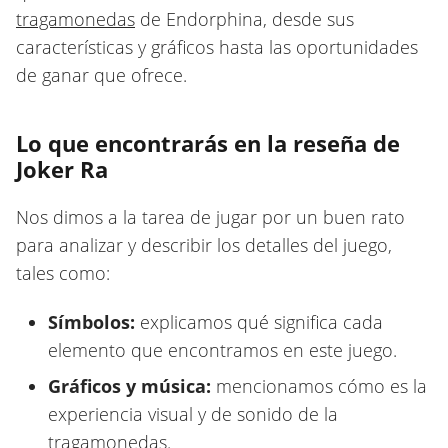
tragamonedas
de Endorphina, desde sus
características y gráficos hasta las oportunidades
de ganar que ofrece.
Lo que encontrarás en la reseña de
Joker Ra
Nos dimos a la tarea de jugar por un buen rato
para analizar y describir los detalles del juego,
tales como:
Símbolos:
explicamos qué significa cada
elemento que encontramos en este juego.
Gráficos y música:
mencionamos cómo es la
experiencia visual y de sonido de la
tragamonedas.