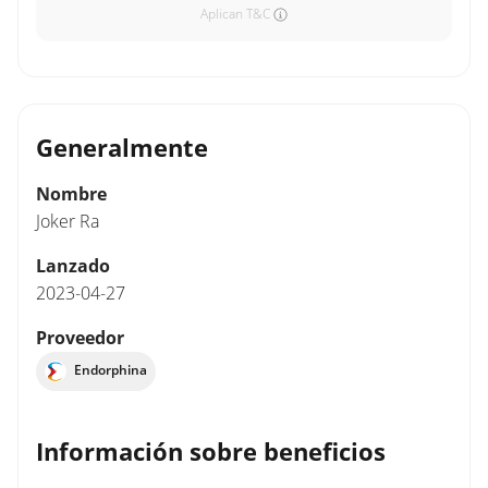
Aplican T&C
Generalmente
Nombre
Joker Ra
Lanzado
2023-04-27
Proveedor
Endorphina
Información sobre beneficios