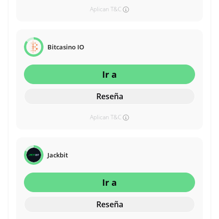
Aplican T&C
Bitcasino IO
Ir a
Reseña
Aplican T&C
Jackbit
Ir a
Reseña