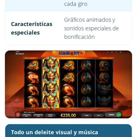
cada giro
Gráficos animados y
Características
sonidos especiales de
especiales
bonificación
Todo un deleite visual y música