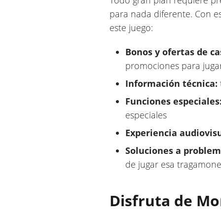
Todo gran plan requiere pr
para nada diferente. Con e
este juego:
Bonos y ofertas de ca
promociones para jugar
Información técnica:
Funciones especiales
especiales
Experiencia audiovis
Soluciones a proble
de jugar esa tragamon
Disfruta de Mo