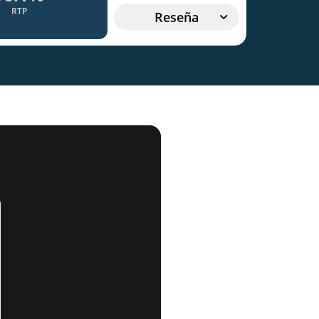
RTP
Reseña