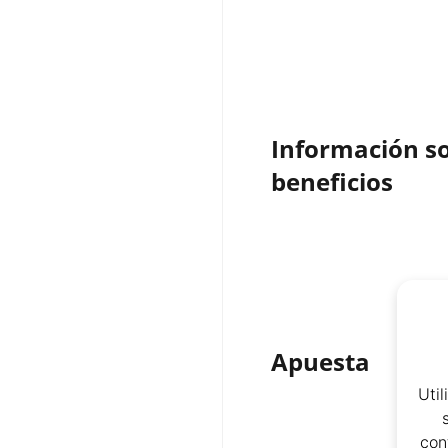
Información s
beneficios
Apuesta
Uti
con