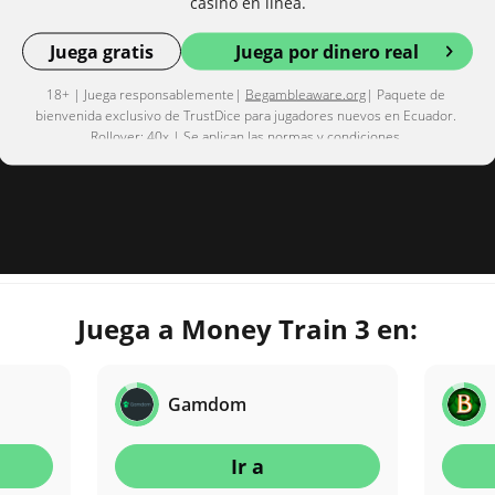
casino en línea.
Juega gratis
Juega por dinero real
18+ | Juega responsablemente|
Begambleaware.org
| Paquete de
bienvenida exclusivo de TrustDice para jugadores nuevos en Ecuador.
Rollover: 40x.|
Se aplican las normas y condiciones
Juega a Money Train 3 en:
Gamdom
Ir a