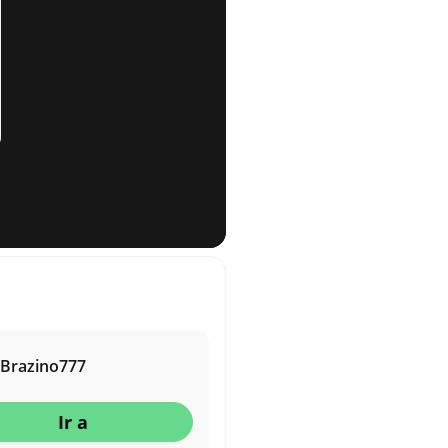
Brazino777
Ir a