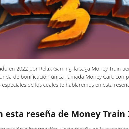
zado en 2022 por
Relax Gaming
, la saga Money Train t
onda de bonificación única llamada Money Cart, con p
s especiales de los cuales te hablaremos en esta rese
n esta reseña de Money Train 