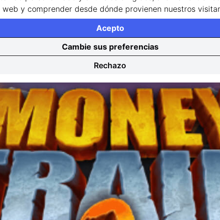
io web y comprender desde dónde provienen nuestros visitan
Acepto
ey Train 3
Cambie sus preferencias
Rechazo