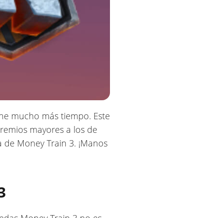
iene mucho más tiempo. Este
remios mayores a los de
ña de Money Train 3. ¡Manos
3