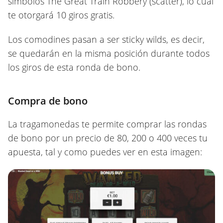
símbolos The Great Train Robbery (scatter), lo cual
te otorgará 10 giros gratis.
Los comodines pasan a ser sticky wilds, es decir,
se quedarán en la misma posición durante todos
los giros de esta ronda de bono.
Compra de bono
La tragamonedas te permite comprar las rondas
de bono por un precio de 80, 200 o 400 veces tu
apuesta, tal y como puedes ver en esta imagen: