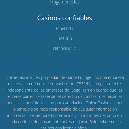
Tragamonedas
Casinos confiables
PlayUZU
Bet365
Bitcasino.io
OnlineCasino.ec es propiedad de Game Lounge Ltd, una empresa
maltesa con número de organización: C53144, completamente
independiente de las empresas de juego. Ten en cuenta que las
terceras partes se reservan el derecho de cambiar o eliminar las
bonificaciones/ofertas con poca antelación. OnlineCasino.ec, por
lo tanto, no se hace responsable de cualquier información
incorrecta. Lee siempre los términos y condiciones del bono en
cada casino cuidadosamente antes de jugar. Sólo enlazamos a
casinos con licencia oficial.