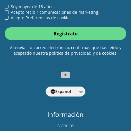
Soy mayor de 18 años.
Acepto recibir comunicaciones de marketing.
Acepto Preferencias de cookies
Regístrate
Al enviar tu correo electrónico, confirmas que has leído y
aceptado nuestra política de privacidad y de cookies.
Español
Información
Noticias