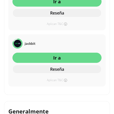
Ir a
Reseña
Aplican T&C
Jackbit
Ir a
Reseña
Aplican T&C
Generalmente