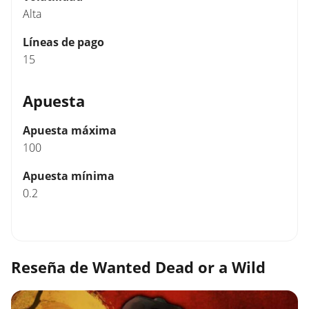
Alta
Líneas de pago
15
Apuesta
Apuesta máxima
100
Apuesta mínima
0.2
Reseña de Wanted Dead or a Wild