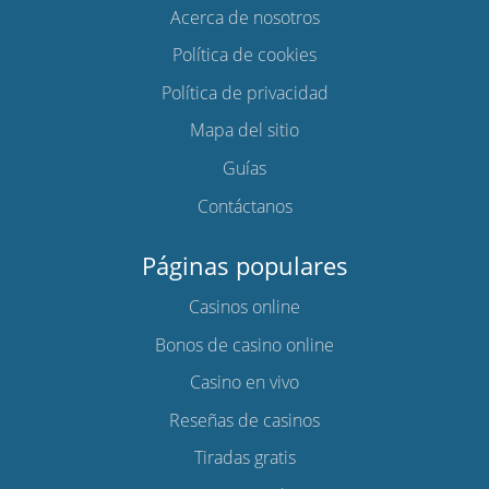
Acerca de nosotros
Política de cookies
Política de privacidad
Mapa del sitio
Guías
Contáctanos
Páginas populares
Casinos online
Bonos de casino online
Casino en vivo
Reseñas de casinos
Tiradas gratis