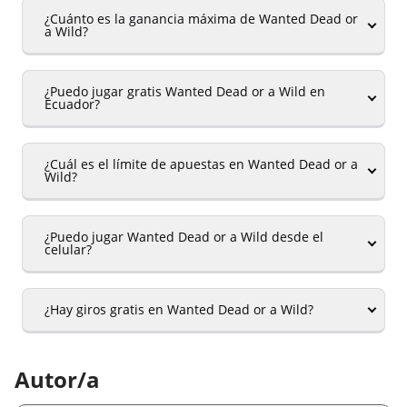
¿Cuánto es la ganancia máxima de Wanted Dead or
a Wild?
¿Puedo jugar gratis Wanted Dead or a Wild en
Ecuador?
¿Cuál es el límite de apuestas en Wanted Dead or a
Wild?
¿Puedo jugar Wanted Dead or a Wild desde el
celular?
¿Hay giros gratis en Wanted Dead or a Wild?
Autor/a