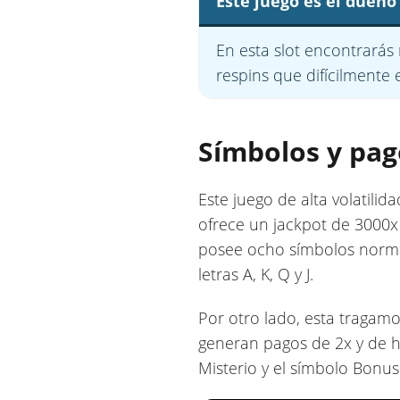
Este juego es el dueñ
En esta slot encontrarás 
respins que difícilmente
Símbolos y pag
Este juego de alta volatili
ofrece un jackpot de 3000x
posee ocho símbolos normale
letras A, K, Q y J.
Por otro lado, esta tragam
generan pagos de 2x y de h
Misterio y el símbolo Bonu