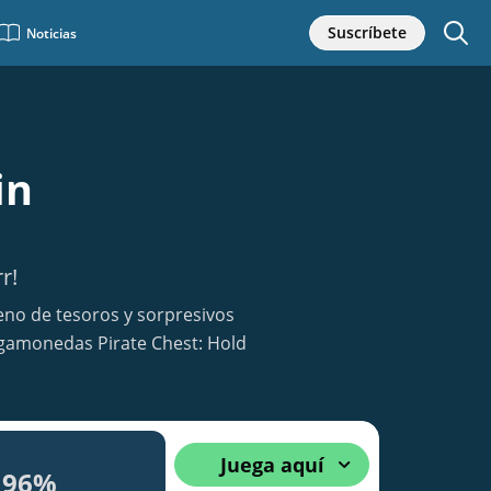
Suscríbete
Noticias
in
r!
leno de tesoros y sorpresivos
ragamonedas Pirate Chest: Hold
Juega aquí
96%