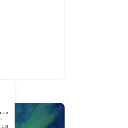
orar
e
 del