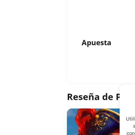
Apuesta
Reseña de Pira
Uti
con