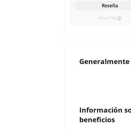
Reseña
Aplican T&C
Generalmente
Información s
beneficios