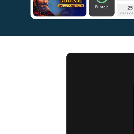
Puntaje
25
Líneas de