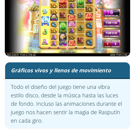
Gráficos vivos y llenos de movimiento
Todo el diseño del juego tiene una vibra
estilo disco, desde la música hasta las luces
de fondo. Incluso las animaciones durante el
juego nos hacen sentir la magia de Rasputín
en cada giro.