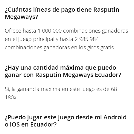
¿Cuántas líneas de pago tiene Rasputin
Megaways?
Ofrece hasta 1 000 000 combinaciones ganadoras
en el juego principal y hasta 2 985 984
combinaciones ganadoras en los giros gratis.
¿Hay una cantidad máxima que puedo
ganar con Rasputin Megaways Ecuador?
Sí, la ganancia máxima en este juego es de 68
180x.
¿Puedo jugar este juego desde mi Android
o iOS en Ecuador?