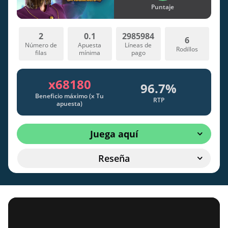
Puntaje
2
0.1
2985984
6
Número de
Apuesta
Líneas de
Rodillos
filas
mínima
pago
x68180
96.7%
Beneficio máximo (x Tu
RTP
apuesta)
Juega aquí
Reseña