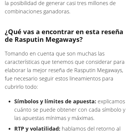
la posibilidad de generar casi tres millones de
combinaciones ganadoras.
¿Qué vas a encontrar en esta reseña
de Rasputin Megaways?
Tomando en cuenta que son muchas las
características que tenemos que considerar para
elaborar la mejor reseña de Rasputin Megaways,
fue necesario seguir estos lineamientos para
cubrirlo todo:
Símbolos y límites de apuesta:
explicamos
cuánto se puede obtener con cada símbolo y
las apuestas mínimas y máximas.
RTP y volatilidad:
hablamos del retorno al