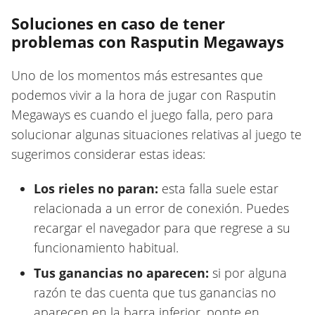
Soluciones en caso de tener
problemas con Rasputin Megaways
Uno de los momentos más estresantes que
podemos vivir a la hora de jugar con Rasputin
Megaways es cuando el juego falla, pero para
solucionar algunas situaciones relativas al juego te
sugerimos considerar estas ideas:
Los rieles no paran:
esta falla suele estar
relacionada a un error de conexión. Puedes
recargar el navegador para que regrese a su
funcionamiento habitual.
Tus ganancias no aparecen:
si por alguna
razón te das cuenta que tus ganancias no
aparecen en la barra inferior, ponte en