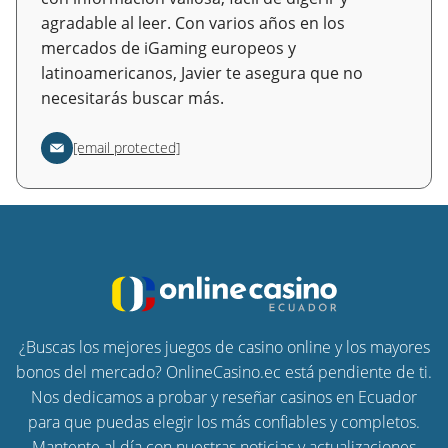
agradable al leer. Con varios años en los
mercados de iGaming europeos y
latinoamericanos, Javier te asegura que no
necesitarás buscar más.
[email protected]
¿Buscas los mejores juegos de casino online y los mayores
bonos del mercado? OnlineCasino.ec está pendiente de ti.
Nos dedicamos a probar y reseñar casinos en Ecuador
para que puedas elegir los más confiables y completos.
Mantente al día con nuestras noticias y actualizaciones