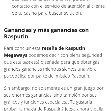
contacto con el servicio de atención al cliente
de tu casino para buscar solución.
Ganancias y más ganancias con
Rasputin
Para concluir esta
reseña de Rasputin
Megaways
podemos decir con plena seguridad
que esta
slot
está diseñada para que obtengas
grandes ganancias mientras sientes una vibra
psicodélica por parte del místico Rasputín.
Sin embargo, no solamente es un gran juego por
sus enormes ganancias, sino también por sus
gráficos y funciones especiales. ¿Te gustaría
probar la magia de Rasputin? Juega ahora y baila