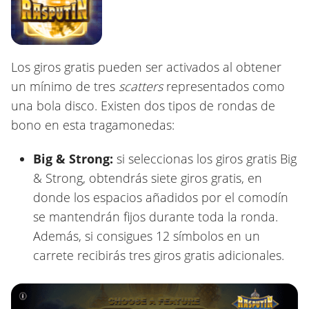
Los giros gratis pueden ser activados al obtener
un mínimo de tres
scatters
representados como
una bola disco. Existen dos tipos de rondas de
bono en esta tragamonedas:
Big & Strong:
si seleccionas los giros gratis Big
& Strong, obtendrás siete giros gratis, en
donde los espacios añadidos por el comodín
se mantendrán fijos durante toda la ronda.
Además, si consigues 12 símbolos en un
carrete recibirás tres giros gratis adicionales.