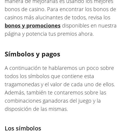
manera de mejorarlas es usando los mejores
bonos de casino. Para encontrar los bonos de
casinos más alucinantes de todos, revisa los
bonos y promociones
disponibles en nuestra
página y potencia tus premios ahora.
Símbolos y pagos
A continuación te hablaremos un poco sobre
todos los símbolos que contiene esta
tragamonedas y el valor de cada uno de ellos.
Además, también te contaremos sobre las
combinaciones ganadoras del juego y la
disposición de las mismas.
Los símbolos