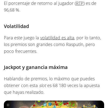
El porcentaje de retorno al jugador (
RTP
) es de
96,68 %.
Volatilidad
Para este juego la
volatilidad es alta
, por lo tanto,
los premios son grandes como Rasputín, pero
poco frecuentes.
Jackpot y ganancia máxima
Hablando de premios, lo máximo que puedes
obtener con esta
slot
es 68 180 veces la apuesta
que hayas realizado.