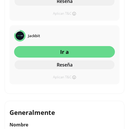
Reseña
Aplican T&C
Jackbit
Ir a
Reseña
Aplican T&C
Generalmente
Nombre