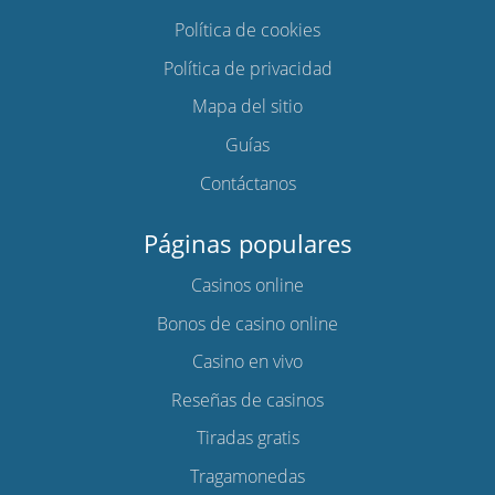
Política de cookies
Política de privacidad
Mapa del sitio
Guías
Contáctanos
Páginas populares
Casinos online
Bonos de casino online
Casino en vivo
Reseñas de casinos
Tiradas gratis
Tragamonedas