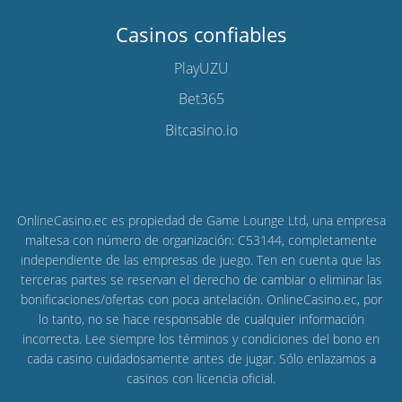
Casinos confiables
PlayUZU
Bet365
Bitcasino.io
OnlineCasino.ec es propiedad de Game Lounge Ltd, una empresa
maltesa con número de organización: C53144, completamente
independiente de las empresas de juego. Ten en cuenta que las
terceras partes se reservan el derecho de cambiar o eliminar las
bonificaciones/ofertas con poca antelación. OnlineCasino.ec, por
lo tanto, no se hace responsable de cualquier información
incorrecta. Lee siempre los términos y condiciones del bono en
cada casino cuidadosamente antes de jugar. Sólo enlazamos a
casinos con licencia oficial.