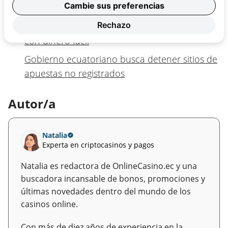
Cambie sus preferencias
casas de apuestas
Rechazo
Ecuador gana y tú también: Tragamonedas
con dinero fácil
Gobierno ecuatoriano busca detener sitios de
apuestas no registrados
Autor/a
Natalia
Experta en criptocasinos y pagos
Natalia es redactora de OnlineCasino.ec y una
buscadora incansable de bonos, promociones y
últimas novedades dentro del mundo de los
casinos online.
Con más de diez años de experiencia en la