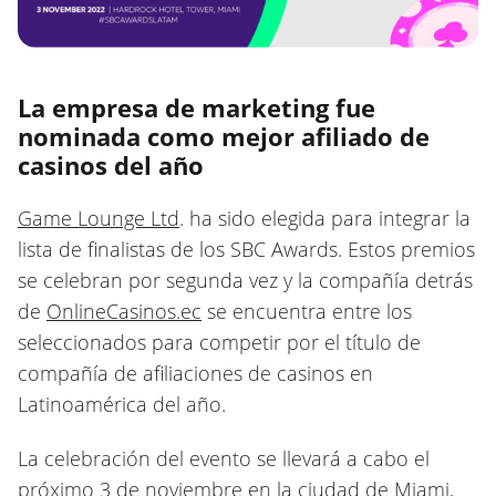
La empresa de marketing fue
nominada como mejor afiliado de
casinos del año
Game Lounge Ltd
. ha sido elegida para integrar la
lista de finalistas de los SBC Awards. Estos premios
se celebran por segunda vez y la compañía detrás
de
OnlineCasinos.ec
se encuentra entre los
seleccionados para competir por el título de
compañía de afiliaciones de casinos en
Latinoamérica del año.
La celebración del evento se llevará a cabo el
próximo 3 de noviembre en la ciudad de Miami,