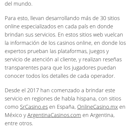
del mundo.
Para esto, llevan desarrollando más de 30 sitios
online especializados en cada país en donde
brindan sus servicios. En estos sitios web vuelcan
la información de los casinos online, en donde los
expertos prueban las plataformas, juegos y
servicio de atención al cliente, y realizan reseñas
transparentes para que los jugadores puedan
conocer todos los detalles de cada operador.
Desde el 2017 han comenzado a brindar este
servicio en regiones de habla hispana, con sitios
como
SrCasino.es
en España,
OnlineCasino.mx
en
México y
ArgentinaCasinos.com
en Argentina,
entre otros.