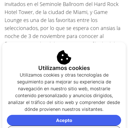
invitados en el Seminole Ballroom del Hard Rock
Hotel Tower, de la ciudad de Miami, y Game
Lounge es una de las favoritas entre los
seleccionados, por lo que se espera con ansias la
noche de 3 de noviembre para conocer al
flamante ganador del premio como afiliado del
año por su trabajo en Latam.
Encuentra más noticias de casinos online en
Utilizamos cookies
Ecuador, aquí:
Utilizamos cookies y otras tecnologías de
seguimiento para mejorar su experiencia de
SBC Summit Rio 2025 regresa con más
navegación en nuestro sitio web, mostrarle
contenido personalizado y anuncios dirigidos,
innovación y oportunidades
analizar el tráfico del sitio web y comprender desde
Betsson Group se une a Premier Padel como
dónde provienen nuestros visitantes.
socio global de apuestas
Acepto
Ecuador pone en vigencia impuesto para